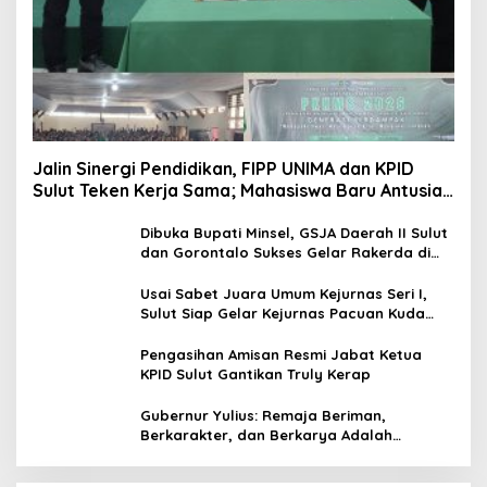
Jalin Sinergi Pendidikan, FIPP UNIMA dan KPID
Sulut Teken Kerja Sama; Mahasiswa Baru Antusias
Serap Materi Literasi Penyiaran
Dibuka Bupati Minsel, GSJA Daerah II Sulut
dan Gorontalo Sukses Gelar Rakerda di
Amurang
Usai Sabet Juara Umum Kejurnas Seri I,
Sulut Siap Gelar Kejurnas Pacuan Kuda
Seri II Piala Presiden di Tompaso
Pengasihan Amisan Resmi Jabat Ketua
KPID Sulut Gantikan Truly Kerap
Gubernur Yulius: Remaja Beriman,
Berkarakter, dan Berkarya Adalah
Kekuatan Sulawesi Utara