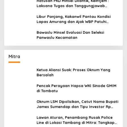
Ratusan PKD Minsel Dilantik, Keintjem :
Laksana Tugas dan Tanggungjawab
Dengan Baik
Libur Panjang, Kakanwil Pantau Kondisi
Lapas Amurang dan Ajak WBP Patuhi
Aturan Yang Berlaku
Bawaslu Minsel Evaluasi Dan Seleksi
Panwaslu Kecamatan
Mitra
Ketua Aliansi Suak: Proses Oknum Yang
Bersalah
Pencak Perayaan Hapsa WKI Sinode GMIM
di Tombatu
Oknum LSM Dipolisikan, Catut Nama Bupati
James Sumendap dan Tipu Investor Rp
200 Juta
Lawan Aturan, Penambang Rusak Police
Line di Lokasi Tambang di Mitra: Tangkap