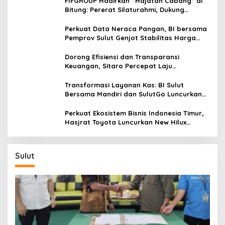
FIFGROUP Hadirkan “Hajatan Cabang” di
Bitung: Pererat Silaturahmi, Dukung
Ekonomi Lokal & Tawarkan Beragam
Promo Khusus
Perkuat Data Neraca Pangan, BI bersama
Pemprov Sulut Genjot Stabilitas Harga
dan Kendalikan Inflasi
Dorong Efisiensi dan Transparansi
Keuangan, Sitaro Percepat Laju
Digitalisasi Transaksi Bersama BI Sulut
Transformasi Layanan Kas: BI Sulut
Bersama Mandiri dan SulutGo Luncurkan
Sentra Kas Mitra Utama, Jangkau Wilayah
Kepulauan
Perkuat Ekosistem Bisnis Indonesia Timur,
Hasjrat Toyota Luncurkan New Hilux
Generasi ke-9 di Manado
Sulut