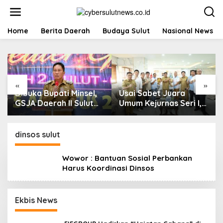
L
e
w
a
Home
Berita Daerah
Budaya Sulut
Nasional News
t
i
k
e
k
«
»
o
Dibuka Bupati Minsel,
Usai Sabet Juara
n
t
GSJA Daerah II Sulut
Umum Kejurnas Seri I,
e
dan Gorontalo Sukses
Sulut Siap Gelar
n
Gelar Rakerda di
Kejurnas Pacuan Kuda
Amurang
Seri II Piala Presiden di
dinsos sulut
Tompaso
Wowor : Bantuan Sosial Perbankan
Harus Koordinasi Dinsos
Ekbis News