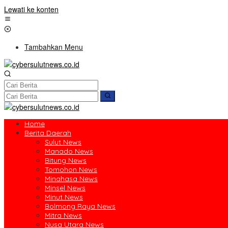
Lewati ke konten
Tambahkan Menu
Home
Berita Daerah
Sulut News
Manado News
Bitung News
Tomohon News
Minahasa News
Minsel News
Minut News
Bolmong Raya News
Mitra News
Nusa Utara News