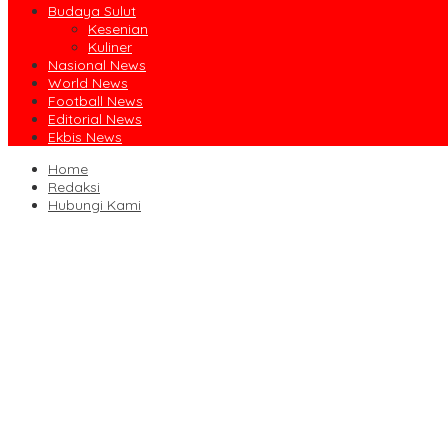
Budaya Sulut
Kesenian
Kuliner
Nasional News
World News
Football News
Editorial News
Ekbis News
Home
Redaksi
Hubungi Kami
Ruislag Setengah Jalan, Gedung Bersejarah Minahasa Raad di Titi
Jalin Sinergi Pendidikan, FIPP UNIMA dan KPID Sulut Teken Kerja 
Dibuka Bupati Minsel, GSJA Daerah II Sulut dan Gorontalo Sukses
Usai Sabet Juara Umum Kejurnas Seri I, Sulut Siap Gelar Kejurnas
Pengasihan Amisan Resmi Jabat Ketua KPID Sulut Gantikan Truly