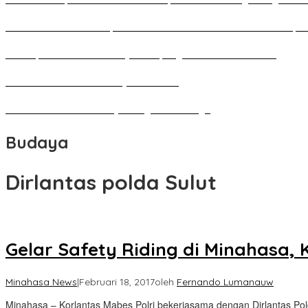
Pameran Besar Seni Rupa 2016 di Manado Dihadiri Ratusan Perupa 
Penutupan Festival Kebudayaan Jepang FBS Unima Semarak
Bedah Kemerdekaan Budaya Minahasa
Tarian Pato-Pato Ibu Dietje Dikagumi Mendagri
Budaya
Dirlantas polda Sulut
Gelar Safety Riding di Minahasa, 
Minahasa News
|
Februari 18, 2017
oleh
Fernando Lumanauw
Minahasa – Korlantas Mabes Polri bekerjasama dengan Dirlantas Pol