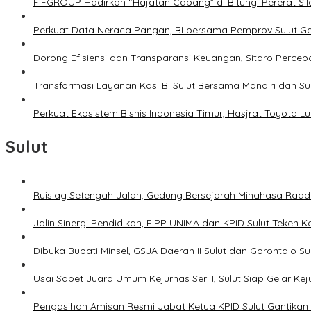
FIFGROUP Hadirkan “Hajatan Cabang” di Bitung: Pererat S
Perkuat Data Neraca Pangan, BI bersama Pemprov Sulut Genj
Dorong Efisiensi dan Transparansi Keuangan, Sitaro Percepat
Transformasi Layanan Kas: BI Sulut Bersama Mandiri dan S
Perkuat Ekosistem Bisnis Indonesia Timur, Hasjrat Toyota L
Sulut
Ruislag Setengah Jalan, Gedung Bersejarah Minahasa Raad d
Jalin Sinergi Pendidikan, FIPP UNIMA dan KPID Sulut Teken 
Dibuka Bupati Minsel, GSJA Daerah II Sulut dan Gorontalo 
Usai Sabet Juara Umum Kejurnas Seri I, Sulut Siap Gelar Ke
Pengasihan Amisan Resmi Jabat Ketua KPID Sulut Gantikan 