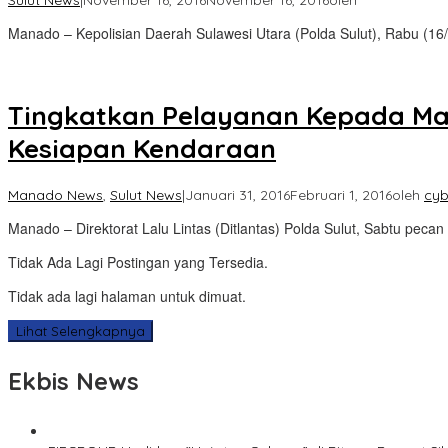
Sulut News
|
November 16, 2016
November 16, 2016
oleh
Manado – Kepolisian Daerah Sulawesi Utara (Polda Sulut), Rabu (16
Tingkatkan Pelayanan Kepada Masy
Kesiapan Kendaraan
Manado News
,
Sulut News
|
Januari 31, 2016
Februari 1, 2016
oleh
cyb
Manado – Direktorat Lalu Lintas (Ditlantas) Polda Sulut, Sabtu pecan 
Tidak Ada Lagi Postingan yang Tersedia.
Tidak ada lagi halaman untuk dimuat.
Lihat Selengkapnya
Ekbis News