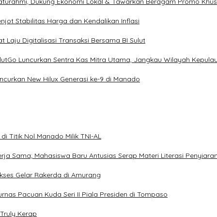
ilaturahmi, Dukung Ekonomi Lokal & Tawarkan Beragam Promo Khu
ot Stabilitas Harga dan Kendalikan Inflasi
 Laju Digitalisasi Transaksi Bersama BI Sulut
ulutGo Luncurkan Sentra Kas Mitra Utama, Jangkau Wilayah Kepula
uncurkan New Hilux Generasi ke-9 di Manado
i Titik Nol Manado Milik TNI-AL
Kerja Sama; Mahasiswa Baru Antusias Serap Materi Literasi Penyiara
Sukses Gelar Rakerda di Amurang
jurnas Pacuan Kuda Seri II Piala Presiden di Tompaso
Truly Kerap