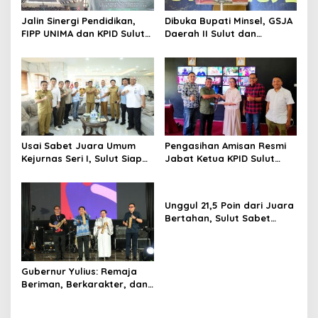
Jalin Sinergi Pendidikan,
Dibuka Bupati Minsel, GSJA
FIPP UNIMA dan KPID Sulut
Daerah II Sulut dan
Teken Kerja Sama;
Gorontalo Sukses Gelar
Mahasiswa Baru Antusias
Rakerda di Amurang
Serap Materi Literasi
Penyiaran
Usai Sabet Juara Umum
Pengasihan Amisan Resmi
Kejurnas Seri I, Sulut Siap
Jabat Ketua KPID Sulut
Gelar Kejurnas Pacuan
Gantikan Truly Kerap
Kuda Seri II Piala Presiden
di Tompaso
Unggul 21,5 Poin dari Juara
Bertahan, Sulut Sabet
Gelar Juara Umum
Kejurnas Pordasi Seri I
Pangandaran
Gubernur Yulius: Remaja
Beriman, Berkarakter, dan
Berkarya Adalah Kekuatan
Sulawesi Utara