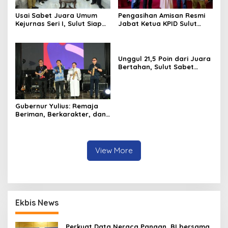
Usai Sabet Juara Umum
Pengasihan Amisan Resmi
Kejurnas Seri I, Sulut Siap
Jabat Ketua KPID Sulut
Gelar Kejurnas Pacuan
Gantikan Truly Kerap
Kuda Seri II Piala Presiden
di Tompaso
Unggul 21,5 Poin dari Juara
Bertahan, Sulut Sabet
Gelar Juara Umum
Kejurnas Pordasi Seri I
Pangandaran
Gubernur Yulius: Remaja
Beriman, Berkarakter, dan
Berkarya Adalah Kekuatan
Sulawesi Utara
View More
Ekbis News
Perkuat Data Neraca Pangan, BI bersama