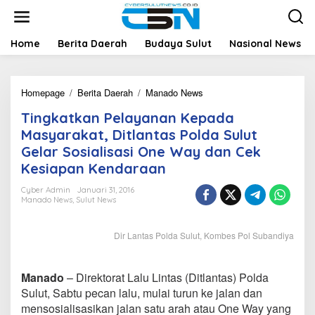
L
e
w
a
Home
Berita Daerah
Budaya Sulut
Nasional News
t
i
k
Homepage
/
Berita Daerah
/
Manado News
T
e
i
k
Tingkatkan Pelayanan Kepada
n
o
g
n
Masyarakat, Ditlantas Polda Sulut
k
t
Gelar Sosialisasi One Way dan Cek
a
e
Kesiapan Kendaraan
t
n
k
Cyber Admin
Januari 31, 2016
a
Manado News
,
Sulut News
n
P
e
Dir Lantas Polda Sulut, Kombes Pol Subandiya
l
a
y
Manado
– Direktorat Lalu Lintas (Ditlantas) Polda
a
Sulut, Sabtu pecan lalu, mulai turun ke jalan dan
n
mensosialisasikan jalan satu arah atau One Way yang
a