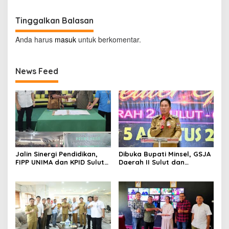
Tinggalkan Balasan
Anda harus
masuk
untuk berkomentar.
News Feed
Jalin Sinergi Pendidikan,
Dibuka Bupati Minsel, GSJA
FIPP UNIMA dan KPID Sulut
Daerah II Sulut dan
Teken Kerja Sama;
Gorontalo Sukses Gelar
Mahasiswa Baru Antusias
Rakerda di Amurang
Serap Materi Literasi
Penyiaran