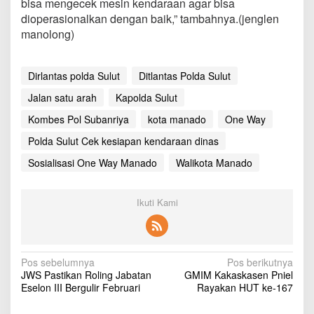
bisa mengecek mesin kendaraan agar bisa
a
dioperasionalkan dengan baik,” tambahnya.(jenglen
s
manolong)
i
O
n
e
Dirlantas polda Sulut
Ditlantas Polda Sulut
W
a
Jalan satu arah
Kapolda Sulut
y
Kombes Pol Subanriya
kota manado
One Way
d
a
Polda Sulut Cek kesiapan kendaraan dinas
n
C
Sosialisasi One Way Manado
Walikota Manado
e
k
K
Ikuti Kami
e
s
i
a
N
p
Pos sebelumnya
Pos berikutnya
a
JWS Pastikan Roling Jabatan
GMIM Kakaskasen Pniel
a
n
Eselon III Bergulir Februari
Rayakan HUT ke-167
K
v
e