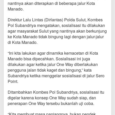
n
nantinya akan diterapkan di beberapa jalur Kota
K
Manado.
e
p
Direktur Lalu Lintas (Dirlantas) Polda Sulut, Kombes
a
Pol Subandriya mengatakan, sosialisasi itu dilakukan
d
a
agar masyarakat Sulut yang nantinya akan berkunjung
M
ke Kota Manado tidak bingung lagi dengan jalur-jalur
a
di Kota Manado.
s
y
“Ini kita lakukan agar dinamika kemacetan di Kota
a
r
Manado bisa dipecahkan. Sosialisasi ini juga
a
dilakukan agar ketika jalur One Way diberlakukan
k
pengguna jalan tidak kaget dan bingung,” kata
a
Subandriya ketika menggelar sosialisasi di jalur Sero
t
,
Point.
D
i
Ditambahkan Kombes Pol Subandriya, sosialisasi itu
t
digelar karena konsep One Way sudah siap, dan
l
penerapan One Way tersebu bukanlah uji coba.
a
n
t
“Kita membuat masa panjangnya, bukan pendek.