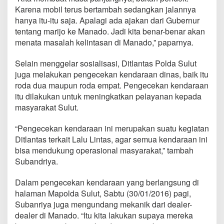
a
Karena mobil terus bertambah sedangkan jalannya
s
hanya itu-itu saja. Apalagi ada ajakan dari Gubernur
P
tentang marijo ke Manado. Jadi kita benar-benar akan
o
l
menata masalah kelintasan di Manado,” paparnya.
d
a
Selain menggelar sosialisasi, Ditlantas Polda Sulut
S
juga melakukan pengecekan kendaraan dinas, baik itu
u
roda dua maupun roda empat. Pengecekan kendaraan
l
u
itu dilakukan untuk meningkatkan pelayanan kepada
t
masyarakat Sulut.
G
e
“Pengecekan kendaraan ini merupakan suatu kegiatan
l
Ditlantas terkait Lalu Lintas, agar semua kendaraan ini
a
r
bisa mendukung operasional masyarakat,” tambah
S
Subandriya.
o
s
Dalam pengecekan kendaraan yang berlangsung di
i
halaman Mapolda Sulut, Sabtu (30/01/2016) pagi,
a
l
Subanriya juga mengundang mekanik dari dealer-
i
dealer di Manado. “Itu kita lakukan supaya mereka
s