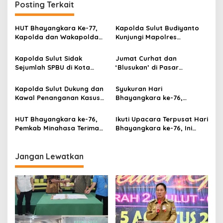
i
Posting Terkait
n
d
g
a
HUT Bhayangkara Ke-77,
Kapolda Sulut Budiyanto
a
r
Kapolda dan Wakapolda
Kunjungi Mapolres
a
s
Terima PWI Award Sulut
Minahasa
a
2023
Kapolda Sulut Sidak
Jumat Curhat dan
i
n
Sejumlah SPBU di Kota
‘Blusukan’ di Pasar
p
Manado
Bersehati Manado,
Kapolda Cek Harga
o
Kapolda Sulut Dukung dan
Syukuran Hari
Pangan Jelang Nataru
Kawal Penanganan Kasus
Bhayangkara ke-76,
s
Kekerasan Terhadap
Kapolda: Polda Sulut Terus
Perempuan
Melakukan Perbaikan untuk
HUT Bhayangkara ke-76,
Ikuti Upacara Terpusat Hari
Meningkatkan Kinerja
Pemkab Minahasa Terima
Bhayangkara ke-76, Ini
Penghargaan Dari Kapolda
Harapan Kapolda
Sulut
Mulyatno
Jangan Lewatkan