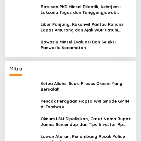
Ratusan PKD Minsel Dilantik, Keintjem :
Laksana Tugas dan Tanggungjawab
Dengan Baik
Libur Panjang, Kakanwil Pantau Kondisi
Lapas Amurang dan Ajak WBP Patuhi
Aturan Yang Berlaku
Bawaslu Minsel Evaluasi Dan Seleksi
Panwaslu Kecamatan
Mitra
Ketua Aliansi Suak: Proses Oknum Yang
Bersalah
Pencak Perayaan Hapsa WKI Sinode GMIM
di Tombatu
Oknum LSM Dipolisikan, Catut Nama Bupati
James Sumendap dan Tipu Investor Rp
200 Juta
Lawan Aturan, Penambang Rusak Police