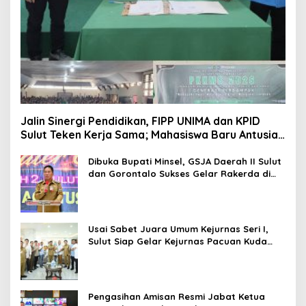
Jalin Sinergi Pendidikan, FIPP UNIMA dan KPID
Sulut Teken Kerja Sama; Mahasiswa Baru Antusias
Serap Materi Literasi Penyiaran
Dibuka Bupati Minsel, GSJA Daerah II Sulut
dan Gorontalo Sukses Gelar Rakerda di
Amurang
Usai Sabet Juara Umum Kejurnas Seri I,
Sulut Siap Gelar Kejurnas Pacuan Kuda
Seri II Piala Presiden di Tompaso
Pengasihan Amisan Resmi Jabat Ketua