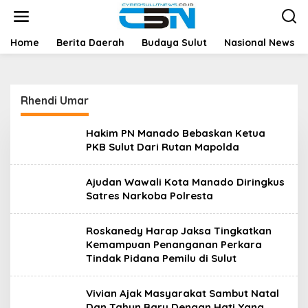
L
e
w
a
Home
Berita Daerah
Budaya Sulut
Nasional News
t
i
k
e
Rhendi Umar
k
o
n
Hakim PN Manado Bebaskan Ketua
t
PKB Sulut Dari Rutan Mapolda
e
n
Ajudan Wawali Kota Manado Diringkus
Satres Narkoba Polresta
Roskanedy Harap Jaksa Tingkatkan
Kemampuan Penanganan Perkara
Tindak Pidana Pemilu di Sulut
Vivian Ajak Masyarakat Sambut Natal
Dan Tahun Baru Dengan Hati Yang