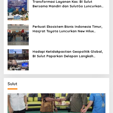
Transformasi Layanan Kas: BI Sulut
Bersama Mandiri dan SulutGo Luncurkan
Sentra Kas Mitra Utama, Jangkau Wilayah
Kepulauan
Perkuat Ekosistem Bisnis Indonesia Timur,
Hasjrat Toyota Luncurkan New Hilux
Generasi ke-9 di Manado
Hadapi Ketidakpastian Geopolitik Global,
BI Sulut Paparkan Delapan Langkah
Strategis Perkuat Rupiah dan Stabilitas
Ekonomi
Sulut