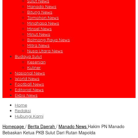
Sulut News
Manado News
Bitung News
Tomohon News
Minahasa News
Minsel News
Minut News
Bolmong Raya News
Mitra News
Nusa Utara News
Budaya Sulut
Kesenian
Kuliner
Nasional News
World News
Football News
Editorial News
Ekbis News
Home
Redaksi
Hubungi Kami
Homepage
/
Berita Daerah
/
Manado News
Hakim PN Manado
Bebaskan Ketua PKB Sulut Dari Rutan Mapolda