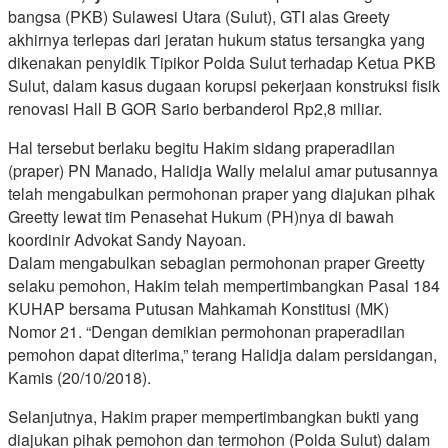
bangsa (PKB) Sulawesi Utara (Sulut), GTI alas Greety
akhirnya terlepas dari jeratan hukum status tersangka yang
dikenakan penyidik Tipikor Polda Sulut terhadap Ketua PKB
Sulut, dalam kasus dugaan korupsi pekerjaan konstruksi fisik
renovasi Hall B GOR Sario berbanderol Rp2,8 miliar.
Hal tersebut berlaku begitu Hakim sidang praperadilan
(praper) PN Manado, Halidja Wally melalui amar putusannya
telah mengabulkan permohonan praper yang diajukan pihak
Greetty lewat tim Penasehat Hukum (PH)nya di bawah
koordinir Advokat Sandy Nayoan.
Dalam mengabulkan sebagian permohonan praper Greetty
selaku pemohon, Hakim telah mempertimbangkan Pasal 184
KUHAP bersama Putusan Mahkamah Konstitusi (MK)
Nomor 21. “Dengan demikian permohonan praperadilan
pemohon dapat diterima,” terang Halidja dalam persidangan,
Kamis (20/10/2018).
Selanjutnya, Hakim praper mempertimbangkan bukti yang
diajukan pihak pemohon dan termohon (Polda Sulut) dalam