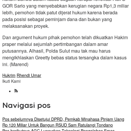
GOR Sario yang menyebabkan kerugian negara Rp1,3 miliar
lebih, pemohon tidak patut dijerat hukum karena berada
pada posisi sebagai peminjam dana dan bukan yang
melaksanakan proyek.
Dan argument hukum pihak pemohon telah dikuatkan Hakim
praper melalui sejumlah pertimbangan dalam amar
putusannya. Alhasil, Polda Sulut mau tak mau harus
mengikhlaskan Greetty bebas status tersangka dalam kasus
ini. (Marend)
Hukrim
Rhendi Umar
Ikuti Kami
Navigasi pos
Pos sebelumnya
Disetujui DPRD, Pemkab Minahasa Pinjam Uang
Rp 120 Miliar Untuk Bangun RSUD Sam Ratulangi Tondano
Pos berikutnya
AGC Luncurkan Teknologi Pengolahan Emas