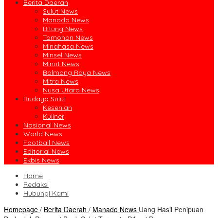
Berita Daerah
Sulut News
Manado News
Bitung News
Tomohon News
Minahasa News
Minsel News
Minut News
Bolmong Raya News
Mitra News
Nusa Utara News
Budaya Sulut
Kesenian
Kuliner
Nasional News
World News
Football News
Editorial News
Ekbis News
Home
Redaksi
Hubungi Kami
Homepage
/
Berita Daerah
/
Manado News
Uang Hasil Penipuan