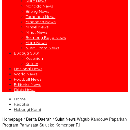
Sulut News
Manado News
Bitung News
Tomohon News
Minahasa News
Minsel News
Minut News
Bolmong Raya News
Mitra News
Nusa Utara News
Budaya Sulut
Kesenian
Kuliner
Nasional News
World News
Football News
Editorial News
Ekbis News
Home
Redaksi
Hubungi Kami
Homepage
/
Berita Daerah
/
Sulut News
Wagub Kandouw Paparkan
Program Pariwisata Sulut ke Kemenpar RI