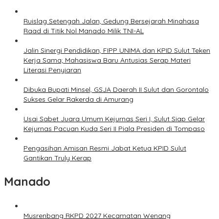
Ruislag Setengah Jalan, Gedung Bersejarah Minahasa
Raad di Titik Nol Manado Milik TNI-AL
Jalin Sinergi Pendidikan, FIPP UNIMA dan KPID Sulut Teken
Kerja Sama; Mahasiswa Baru Antusias Serap Materi
Literasi Penyiaran
Dibuka Bupati Minsel, GSJA Daerah II Sulut dan Gorontalo
Sukses Gelar Rakerda di Amurang
Usai Sabet Juara Umum Kejurnas Seri I, Sulut Siap Gelar
Kejurnas Pacuan Kuda Seri II Piala Presiden di Tompaso
Pengasihan Amisan Resmi Jabat Ketua KPID Sulut
Gantikan Truly Kerap
Manado
Musrenbang RKPD 2027 Kecamatan Wenang