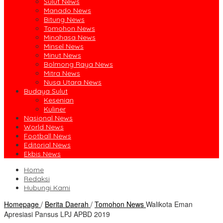
Sulut News
Manado News
Bitung News
Tomohon News
Minahasa News
Minsel News
Minut News
Bolmong Raya News
Mitra News
Nusa Utara News
Budaya Sulut
Kesenian
Kuliner
Nasional News
World News
Football News
Editorial News
Ekbis News
Home
Redaksi
Hubungi Kami
Homepage
/
Berita Daerah
/
Tomohon News
Walikota Eman
Apresiasi Pansus LPJ APBD 2019