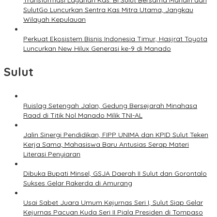
Transformasi Layanan Kas: BI Sulut Bersama Mandiri dan
SulutGo Luncurkan Sentra Kas Mitra Utama, Jangkau
Wilayah Kepulauan
Perkuat Ekosistem Bisnis Indonesia Timur, Hasjrat Toyota
Luncurkan New Hilux Generasi ke-9 di Manado
Sulut
Ruislag Setengah Jalan, Gedung Bersejarah Minahasa
Raad di Titik Nol Manado Milik TNI-AL
Jalin Sinergi Pendidikan, FIPP UNIMA dan KPID Sulut Teken
Kerja Sama; Mahasiswa Baru Antusias Serap Materi
Literasi Penyiaran
Dibuka Bupati Minsel, GSJA Daerah II Sulut dan Gorontalo
Sukses Gelar Rakerda di Amurang
Usai Sabet Juara Umum Kejurnas Seri I, Sulut Siap Gelar
Kejurnas Pacuan Kuda Seri II Piala Presiden di Tompaso