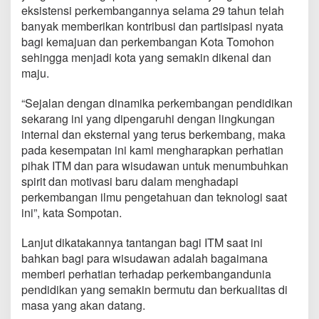
a
eksistensi perkembangannya selama 29 tahun telah
n
banyak memberikan kontribusi dan partisipasi nyata
H
bagi kemajuan dan perkembangan Kota Tomohon
a
sehingga menjadi kota yang semakin dikenal dan
d
i
maju.
r
i
“Sejalan dengan dinamika perkembangan pendidikan
W
sekarang ini yang dipengaruhi dengan lingkungan
i
internal dan eksternal yang terus berkembang, maka
s
u
pada kesempatan ini kami mengharapkan perhatian
d
pihak ITM dan para wisudawan untuk menumbuhkan
a
spirit dan motivasi baru dalam menghadapi
d
perkembangan ilmu pengetahuan dan teknologi saat
a
n
ini”, kata Sompotan.
D
i
Lanjut dikatakannya tantangan bagi ITM saat ini
e
bahkan bagi para wisudawan adalah bagaimana
s
memberi perhatian terhadap perkembangandunia
N
a
pendidikan yang semakin bermutu dan berkualitas di
t
masa yang akan datang.
a