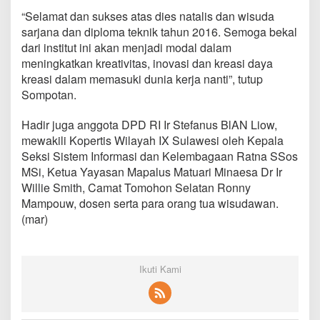
l
“Selamat dan sukses atas dies natalis dan wisuda
i
sarjana dan diploma teknik tahun 2016. Semoga bekal
s
I
dari institut ini akan menjadi modal dalam
T
meningkatkan kreativitas, inovasi dan kreasi daya
M
kreasi dalam memasuki dunia kerja nanti”, tutup
Sompotan.
Hadir juga anggota DPD RI Ir Stefanus BlAN Liow,
mewakili Kopertis Wilayah IX Sulawesi oleh Kepala
Seksi Sistem Informasi dan Kelembagaan Ratna SSos
MSi, Ketua Yayasan Mapalus Matuari Minaesa Dr Ir
Willie Smith, Camat Tomohon Selatan Ronny
Mampouw, dosen serta para orang tua wisudawan.
(mar)
Ikuti Kami