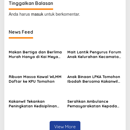
Tinggalkan Balasan
Anda harus
masuk
untuk berkomentar.
News Feed
Makan Bertiga dan Berlima
Mait Lantik Pengurus Forum
Murah Hanya di Kai Meya
Anak Kelurahan Kecamatan
Tomohon
Tomohon Tengah
Ribuan Massa Kawal WLMM
Anak Binaan LPKA Tomohon
Daftar ke KPU Tomohon
Ibadah Bersama Kakanwil
Kemenkumham Sulut
Kakanwil Tekankan
Serahkan Ambulance
Peningkatan Kedisiplinan
Pemasyarakatan Kepada
dan Pelayanan di LPP
LPKA Tomohon, Kakanwil:
Manado
Jaga dan Rawat dengan
Penuh Tanggung Jawab
View More