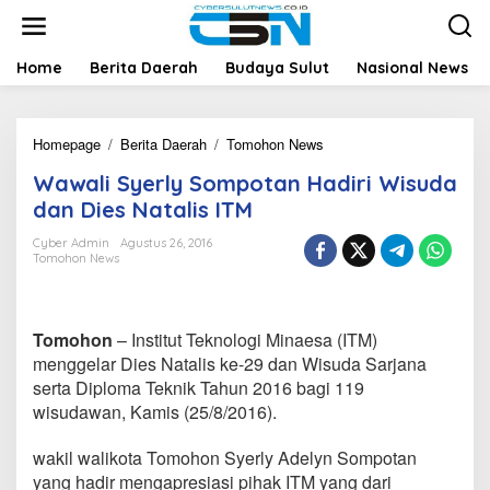
L
e
w
a
Home
Berita Daerah
Budaya Sulut
Nasional News
t
i
k
Homepage
/
Berita Daerah
/
Tomohon News
W
e
a
k
Wawali Syerly Sompotan Hadiri Wisuda
w
o
a
n
dan Dies Natalis ITM
l
t
i
e
Cyber Admin
Agustus 26, 2016
Tomohon News
S
n
y
e
r
Tomohon
– Institut Teknologi Minaesa (ITM)
l
y
menggelar Dies Natalis ke-29 dan Wisuda Sarjana
S
serta Diploma Teknik Tahun 2016 bagi 119
o
wisudawan, Kamis (25/8/2016).
m
p
wakil walikota Tomohon Syerly Adelyn Sompotan
o
t
yang hadir mengapresiasi pihak ITM yang dari