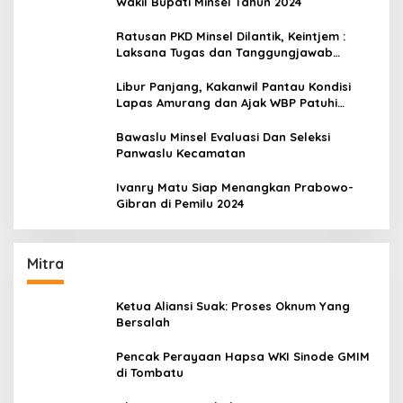
Wakil Bupati Minsel Tahun 2024
Ratusan PKD Minsel Dilantik, Keintjem :
Laksana Tugas dan Tanggungjawab
Dengan Baik
Libur Panjang, Kakanwil Pantau Kondisi
Lapas Amurang dan Ajak WBP Patuhi
Aturan Yang Berlaku
Bawaslu Minsel Evaluasi Dan Seleksi
Panwaslu Kecamatan
Ivanry Matu Siap Menangkan Prabowo-
Gibran di Pemilu 2024
Mitra
Ketua Aliansi Suak: Proses Oknum Yang
Bersalah
Pencak Perayaan Hapsa WKI Sinode GMIM
di Tombatu