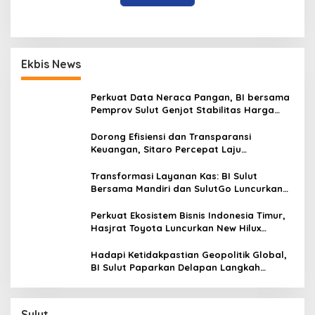
Ekbis News
Perkuat Data Neraca Pangan, BI bersama
Pemprov Sulut Genjot Stabilitas Harga
dan Kendalikan Inflasi
Dorong Efisiensi dan Transparansi
Keuangan, Sitaro Percepat Laju
Digitalisasi Transaksi Bersama BI Sulut
Transformasi Layanan Kas: BI Sulut
Bersama Mandiri dan SulutGo Luncurkan
Sentra Kas Mitra Utama, Jangkau Wilayah
Kepulauan
Perkuat Ekosistem Bisnis Indonesia Timur,
Hasjrat Toyota Luncurkan New Hilux
Generasi ke-9 di Manado
Hadapi Ketidakpastian Geopolitik Global,
BI Sulut Paparkan Delapan Langkah
Strategis Perkuat Rupiah dan Stabilitas
Ekonomi
Sulut