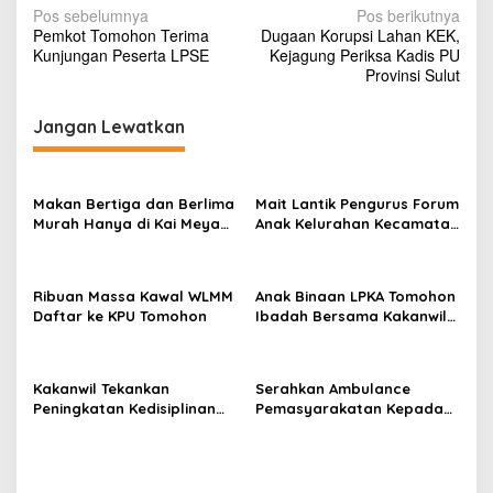
N
Pos sebelumnya
Pos berikutnya
Pemkot Tomohon Terima
Dugaan Korupsi Lahan KEK,
a
Kunjungan Peserta LPSE
Kejagung Periksa Kadis PU
v
Provinsi Sulut
i
Jangan Lewatkan
g
a
s
Makan Bertiga dan Berlima
Mait Lantik Pengurus Forum
Murah Hanya di Kai Meya
Anak Kelurahan Kecamatan
i
Tomohon
Tomohon Tengah
p
o
Ribuan Massa Kawal WLMM
Anak Binaan LPKA Tomohon
Daftar ke KPU Tomohon
Ibadah Bersama Kakanwil
s
Kemenkumham Sulut
Kakanwil Tekankan
Serahkan Ambulance
Peningkatan Kedisiplinan
Pemasyarakatan Kepada
dan Pelayanan di LPP
LPKA Tomohon, Kakanwil:
Manado
Jaga dan Rawat dengan
Penuh Tanggung Jawab