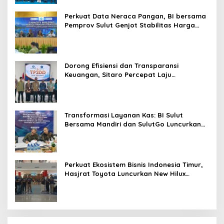
Perkuat Data Neraca Pangan, BI bersama
Pemprov Sulut Genjot Stabilitas Harga
dan Kendalikan Inflasi
Dorong Efisiensi dan Transparansi
Keuangan, Sitaro Percepat Laju
Digitalisasi Transaksi Bersama BI Sulut
Transformasi Layanan Kas: BI Sulut
Bersama Mandiri dan SulutGo Luncurkan
Sentra Kas Mitra Utama, Jangkau Wilayah
Kepulauan
Perkuat Ekosistem Bisnis Indonesia Timur,
Hasjrat Toyota Luncurkan New Hilux
Generasi ke-9 di Manado