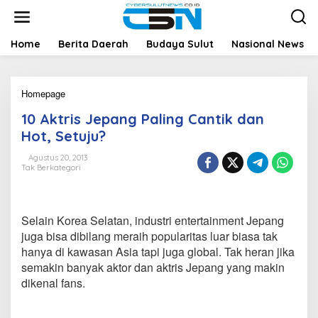
L
e
w
a
Home
Berita Daerah
Budaya Sulut
Nasional News
t
i
k
Homepage
1
e
0
k
10 Aktris Jepang Paling Cantik dan
A
o
k
n
Hot, Setuju?
t
t
r
e
Agustus 20, 2013
Tak Berkategori
i
n
s
J
e
Selain Korea Selatan, industri entertainment Jepang
p
a
juga bisa dibilang meraih popularitas luar biasa tak
n
hanya di kawasan Asia tapi juga global. Tak heran jika
g
semakin banyak aktor dan aktris Jepang yang makin
P
dikenal fans.
a
l
i