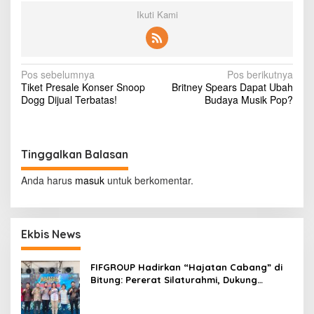
n
Ikuti Kami
g
C
a
n
t
N
Pos sebelumnya
Pos berikutnya
i
Tiket Presale Konser Snoop
Britney Spears Dapat Ubah
a
k
Dogg Dijual Terbatas!
Budaya Musik Pop?
d
v
a
i
n
H
g
Tinggalkan Balasan
o
t
a
Anda harus
masuk
untuk berkomentar.
,
s
S
e
i
t
p
u
Ekbis News
j
o
u
FIFGROUP Hadirkan “Hajatan Cabang” di
s
?
Bitung: Pererat Silaturahmi, Dukung
Ekonomi Lokal & Tawarkan Beragam
Promo Khusus