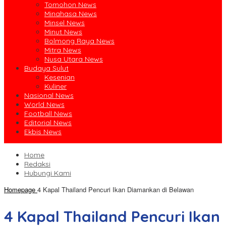
Tomohon News
Minahasa News
Minsel News
Minut News
Bolmong Raya News
Mitra News
Nusa Utara News
Budaya Sulut
Kesenian
Kuliner
Nasional News
World News
Football News
Editorial News
Ekbis News
Home
Redaksi
Hubungi Kami
Homepage
4 Kapal Thailand Pencuri Ikan Diamankan di Belawan
4 Kapal Thailand Pencuri Ikan