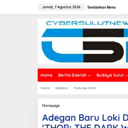
L
Tambahkan Menu
e
Jumat, 7 Agustus 2026
w
a
t
i
k
e
k
o
n
t
e
n
Home
Berita Daerah
Budaya Sulut
Home
Redaksi
Hubungi Kami
Homepage
A
d
Adegan Baru Loki 
e
g
‘THOR: THE DARK 
a