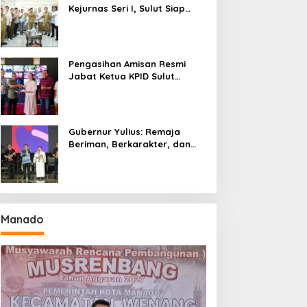
Kejurnas Seri I, Sulut Siap
Gelar Kejurnas Pacuan Kuda
Seri II Piala Presiden di
Tompaso
Pengasihan Amisan Resmi
Jabat Ketua KPID Sulut
Gantikan Truly Kerap
Gubernur Yulius: Remaja
Beriman, Berkarakter, dan
Berkarya Adalah Kekuatan
Sulawesi Utara
Manado