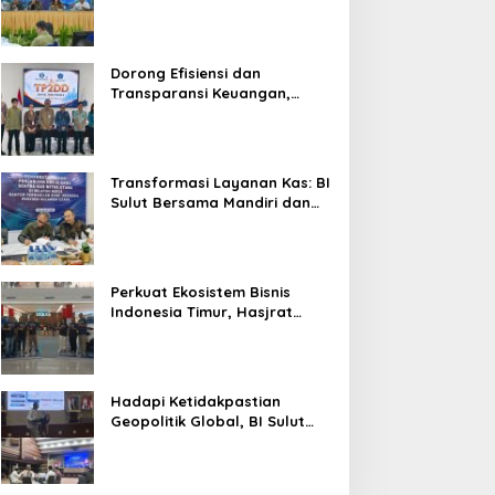
Sulut Genjot Stabilitas Harga
dan Kendalikan Inflasi
Dorong Efisiensi dan
Transparansi Keuangan,
Sitaro Percepat Laju
Digitalisasi Transaksi
Bersama BI Sulut
Transformasi Layanan Kas: BI
Sulut Bersama Mandiri dan
SulutGo Luncurkan Sentra
Kas Mitra Utama, Jangkau
Wilayah Kepulauan
Perkuat Ekosistem Bisnis
Indonesia Timur, Hasjrat
Toyota Luncurkan New Hilux
Generasi ke-9 di Manado
Hadapi Ketidakpastian
Geopolitik Global, BI Sulut
Paparkan Delapan Langkah
Strategis Perkuat Rupiah dan
Stabilitas Ekonomi