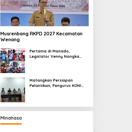
Musrenbang RKPD 2027 Kecamatan
Wenang
Pertama di Manado,
Legislator Venny Nangka
Ramaikan Figura Kampung
Titiwungen Utara
Matangkan Persiapan
Pelantikan, Pengurus KONI
Manado Gelar Rapat
Perdana
Minahasa