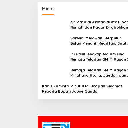
Minut
Air Mata di Airmadidi Atas, Sa
Rumah dan Pagar Dirobohkan
Harapan Keadilan Belum Pa
Sarwidi Melawan, Berpuluh
Bulan Menanti Keadilan, Saat
Eksekusi Menjelang Justru
Harapan Diuji
Ini Hasil lengkap Malam Final
Remaja Teladan GMIM Rayon 
Minut Tahun 2026
Remaja Teladan GMIM Rayon 
Minahasa Utara, Jaedon dan
Gracia Bersinar dan Raih Gel
Bergengsi
Kadis Kominfo Minut Beri Ucapan Selamat
Kepada Bupati Joune Ganda