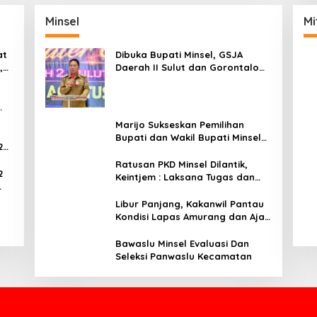
Minsel
Mi
at
Dibuka Bupati Minsel, GSJA
,
Daerah II Sulut dan Gorontalo
dam
Sukses Gelar Rakerda di
Amurang
Marijo Sukseskan Pemilihan
Bupati dan Wakil Bupati Minsel
2
Tahun 2024
Ratusan PKD Minsel Dilantik,
2
Keintjem : Laksana Tugas dan
Tanggungjawab Dengan Baik
ar
Libur Panjang, Kakanwil Pantau
Kondisi Lapas Amurang dan Ajak
WBP Patuhi Aturan Yang Berlaku
Bawaslu Minsel Evaluasi Dan
Seleksi Panwaslu Kecamatan