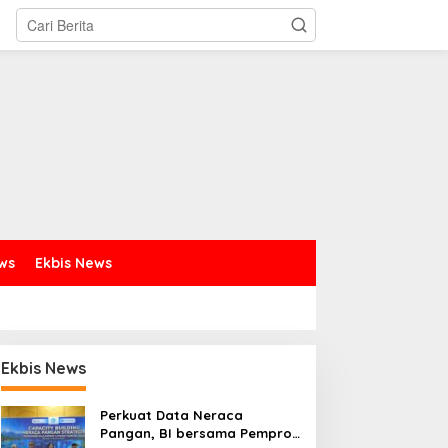
ews
Ekbis News
Ekbis News
Perkuat Data Neraca
Pangan, BI bersama Pemprov