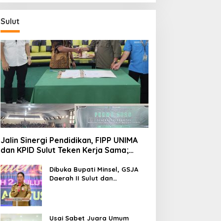
Sulut
Jalin Sinergi Pendidikan, FIPP UNIMA
dan KPID Sulut Teken Kerja Sama;
Mahasiswa Baru Antusias Serap Materi
Literasi Penyiaran
Dibuka Bupati Minsel, GSJA
Daerah II Sulut dan
Gorontalo Sukses Gelar
Rakerda di Amurang
Usai Sabet Juara Umum