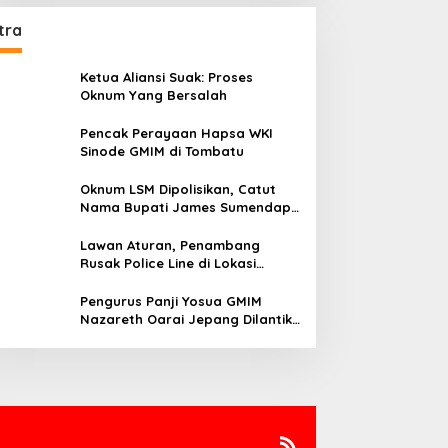
tra
Ketua Aliansi Suak: Proses
Oknum Yang Bersalah
Pencak Perayaan Hapsa WKI
Sinode GMIM di Tombatu
Oknum LSM Dipolisikan, Catut
Nama Bupati James Sumendap
dan Tipu Investor Rp 200 Juta
Lawan Aturan, Penambang
Rusak Police Line di Lokasi
Tambang di Mitra: Tangkap
Mereka!!
Pengurus Panji Yosua GMIM
Nazareth Oarai Jepang Dilantik.
Sumendap: Panji Yosua harus
Menjaga Dan Melindungi Jemaat