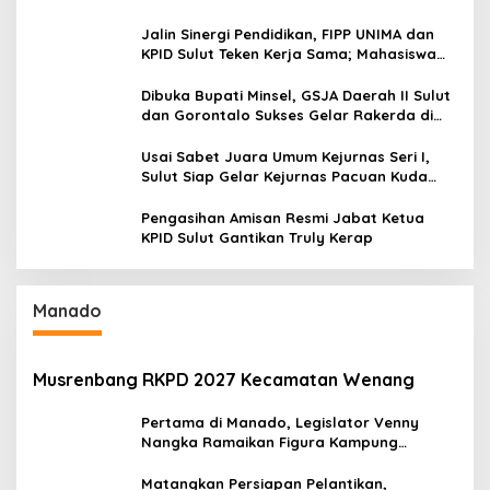
Jalin Sinergi Pendidikan, FIPP UNIMA dan
KPID Sulut Teken Kerja Sama; Mahasiswa
Baru Antusias Serap Materi Literasi
Penyiaran
Dibuka Bupati Minsel, GSJA Daerah II Sulut
dan Gorontalo Sukses Gelar Rakerda di
Amurang
Usai Sabet Juara Umum Kejurnas Seri I,
Sulut Siap Gelar Kejurnas Pacuan Kuda
Seri II Piala Presiden di Tompaso
Pengasihan Amisan Resmi Jabat Ketua
KPID Sulut Gantikan Truly Kerap
Manado
Musrenbang RKPD 2027 Kecamatan Wenang
Pertama di Manado, Legislator Venny
Nangka Ramaikan Figura Kampung
Titiwungen Utara
Matangkan Persiapan Pelantikan,