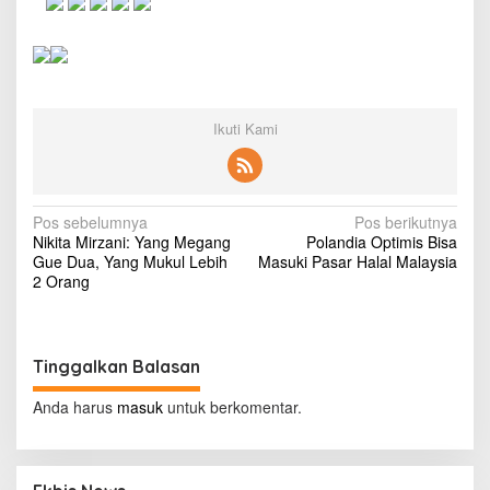
o
t
o
r
M
a
t
Ikuti Kami
i
k
u
n
N
Pos sebelumnya
Pos berikutnya
t
Nikita Mirzani: Yang Megang
Polandia Optimis Bisa
u
a
Gue Dua, Yang Mukul Lebih
Masuki Pasar Halal Malaysia
k
v
2 Orang
M
u
i
d
g
i
k
Tinggalkan Balasan
a
?
s
Anda harus
masuk
untuk berkomentar.
i
p