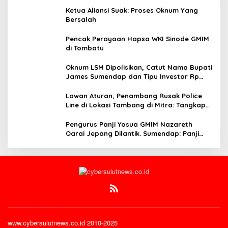
Ketua Aliansi Suak: Proses Oknum Yang
Bersalah
Pencak Perayaan Hapsa WKI Sinode GMIM
di Tombatu
Oknum LSM Dipolisikan, Catut Nama Bupati
James Sumendap dan Tipu Investor Rp
200 Juta
Lawan Aturan, Penambang Rusak Police
Line di Lokasi Tambang di Mitra: Tangkap
Mereka!!
Pengurus Panji Yosua GMIM Nazareth
Oarai Jepang Dilantik. Sumendap: Panji
Yosua harus Menjaga Dan Melindungi
Jemaat
www.cybersulutnews.co.id 2010-2025