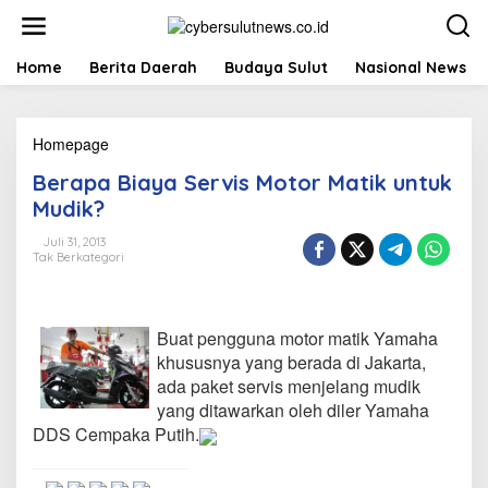
L
e
w
a
Home
Berita Daerah
Budaya Sulut
Nasional News
t
i
k
Homepage
B
e
e
k
Berapa Biaya Servis Motor Matik untuk
r
o
a
n
Mudik?
p
t
a
e
Juli 31, 2013
Tak Berkategori
B
n
i
a
y
Buat pengguna motor matik Yamaha
a
S
khususnya yang berada di Jakarta,
e
ada paket servis menjelang mudik
r
yang ditawarkan oleh diler Yamaha
v
DDS Cempaka Putih.
i
s
M