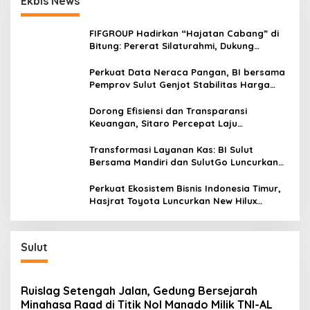
Ekbis News
o
s
FIFGROUP Hadirkan “Hajatan Cabang” di
Bitung: Pererat Silaturahmi, Dukung
Ekonomi Lokal & Tawarkan Beragam
Promo Khusus
Perkuat Data Neraca Pangan, BI bersama
Pemprov Sulut Genjot Stabilitas Harga
dan Kendalikan Inflasi
Dorong Efisiensi dan Transparansi
Keuangan, Sitaro Percepat Laju
Digitalisasi Transaksi Bersama BI Sulut
Transformasi Layanan Kas: BI Sulut
Bersama Mandiri dan SulutGo Luncurkan
Sentra Kas Mitra Utama, Jangkau Wilayah
Kepulauan
Perkuat Ekosistem Bisnis Indonesia Timur,
Hasjrat Toyota Luncurkan New Hilux
Generasi ke-9 di Manado
Sulut
Ruislag Setengah Jalan, Gedung Bersejarah
Minahasa Raad di Titik Nol Manado Milik TNI-AL