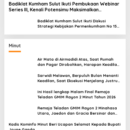
Badiklat Kumham Sulut Ikuti Pembukaan Webinar
Series III, Kenali Potensimu Maksimalkan
Performamu
Badiklat Kumham Sulut Ikuti Diskusi
Strategi Kebijakan Permenkumham No 15
Tahun 2020
Minut
Air Mata di Airmadidi Atas, Saat Rumah
dan Pagar Dirobohkan, Harapan Keadilan
Belum Padam
Sarwidi Melawan, Berpuluh Bulan Menanti
Keadilan, Saat Eksekusi Menjelang Justru
Harapan Diuji
Ini Hasil lengkap Malam Final Remaja
Teladan GMIM Rayon 2 Minut Tahun 2026
Remaja Teladan GMIM Rayon 2 Minahasa
Utara, Jaedon dan Gracia Bersinar dan
Raih Gelar Bergengsi
Kadis Kominfo Minut Beri Ucapan Selamat Kepada Bupati
Joune Ganda