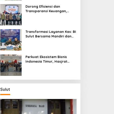
Dorong Efisiensi dan
Transparansi Keuangan,
Sitaro Percepat Laju
Digitalisasi Transaksi
Bersama BI Sulut
Transformasi Layanan Kas: BI
Sulut Bersama Mandiri dan
SulutGo Luncurkan Sentra
Kas Mitra Utama, Jangkau
Wilayah Kepulauan
Perkuat Ekosistem Bisnis
Indonesia Timur, Hasjrat
Toyota Luncurkan New Hilux
Generasi ke-9 di Manado
Sulut