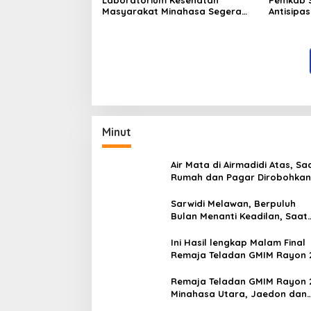
Masyarakat Minahasa Segera
Antisipa
Beroperasi, Ini Kegunaannya
Nino di 
Minut
Air Mata di Airmadidi Atas, Sa
Rumah dan Pagar Dirobohkan
Harapan Keadilan Belum Pa
Sarwidi Melawan, Berpuluh
Bulan Menanti Keadilan, Saat
Eksekusi Menjelang Justru
Harapan Diuji
Ini Hasil lengkap Malam Final
Remaja Teladan GMIM Rayon 
Minut Tahun 2026
Remaja Teladan GMIM Rayon 
Minahasa Utara, Jaedon dan
Gracia Bersinar dan Raih Gel