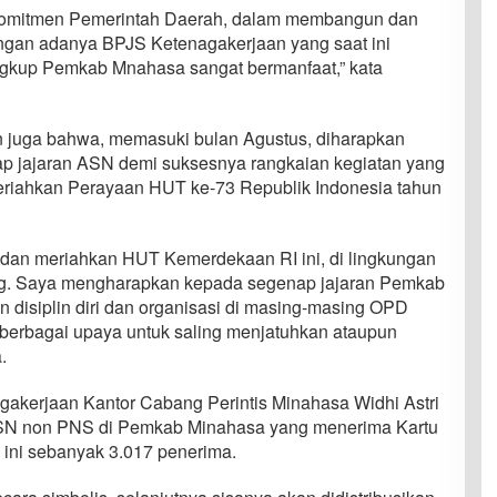
i komitmen Pemerintah Daerah, dalam membangun dan
ngan adanya BPJS Ketenagakerjaan yang saat ini
lingkup Pemkab Mnahasa sangat bermanfaat,” kata
uga bahwa, memasuki bulan Agustus, diharapkan
enap jajaran ASN demi suksesnya rangkaian kegiatan yang
riahkan Perayaan HUT ke-73 Republik Indonesia tahun
 dan meriahkan HUT Kemerdekaan RI ini, di lingkungan
ing. Saya mengharapkan kepada segenap jajaran Pemkab
disiplin diri dan organisasi di masing-masing OPD
i berbagai upaya untuk saling menjatuhkan ataupun
.
akerjaan Kantor Cabang Perintis Minahasa Widhi Astri
 ASN non PNS di Pemkab Minahasa yang menerima Kartu
ini sebanyak 3.017 penerima.