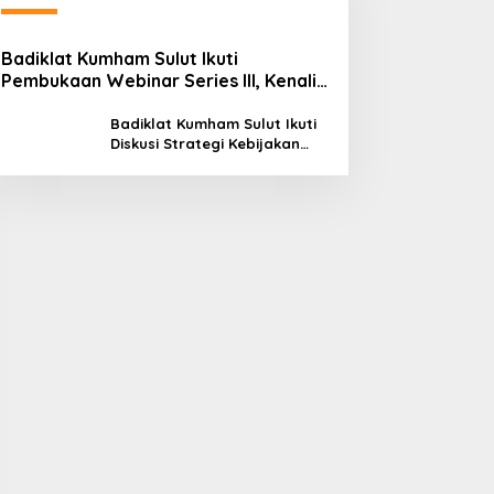
Badiklat Kumham Sulut Ikuti
Pembukaan Webinar Series III, Kenali
Potensimu Maksimalkan Performamu
Badiklat Kumham Sulut Ikuti
Diskusi Strategi Kebijakan
Permenkumham No 15 Tahun
2020