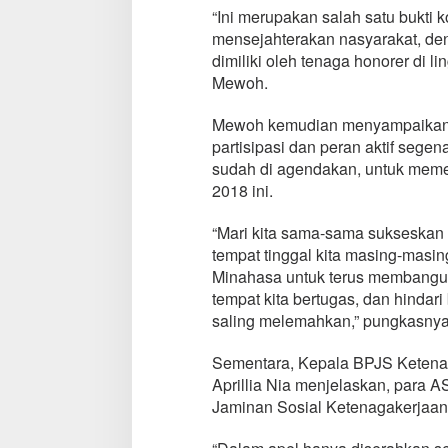
“Ini merupakan salah satu bukt
a
s
mensejahterakan nasyarakat, de
a
dimiliki oleh tenaga honorer di 
S
Mewoh.
e
r
Mewoh kemudian menyampaikan j
a
h
partisipasi dan peran aktif seg
k
sudah di agendakan, untuk meme
a
2018 ini.
n
S
“Mari kita sama-sama sukseskan
e
r
tempat tinggal kita masing-mas
t
Minahasa untuk terus membangun 
i
tempat kita bertugas, dan hindar
f
saling melemahkan,” pungkasnya
i
k
a
Sementara, Kepala BPJS Ketenag
t
Aprillia Nia menjelaskan, para
d
Jaminan Sosial Ketenagakerjaan 
a
n