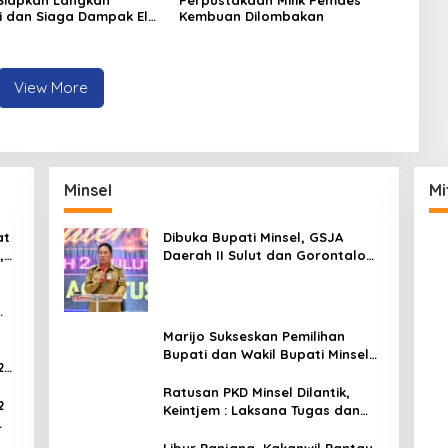
si dan Siaga Dampak El
Kembuan Dilombakan
Minahasa
View More
Minsel
Mi
at
Dibuka Bupati Minsel, GSJA
,
Daerah II Sulut dan Gorontalo
dam
Sukses Gelar Rakerda di
Amurang
Marijo Sukseskan Pemilihan
Bupati dan Wakil Bupati Minsel
2
Tahun 2024
Ratusan PKD Minsel Dilantik,
2
Keintjem : Laksana Tugas dan
Tanggungjawab Dengan Baik
ar
Libur Panjang, Kakanwil Pantau