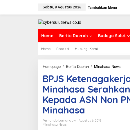
L
Tambahkan Menu
e
Sabtu, 8 Agustus 2026
w
a
t
i
k
Home
Berita Daerah
Budaya Sulut
e
k
Home
Redaksi
Hubungi Kami
o
n
t
e
Homepage
/
Berita Daerah
/
Minahasa News
B
n
P
BPJS Ketenagakerja
J
S
Minahasa Serahkan 
K
e
Kepada ASN Non PN
t
e
Minahasa
n
a
g
Fernando Lumanauw
Agustus 6, 2018
a
Minahasa News
k