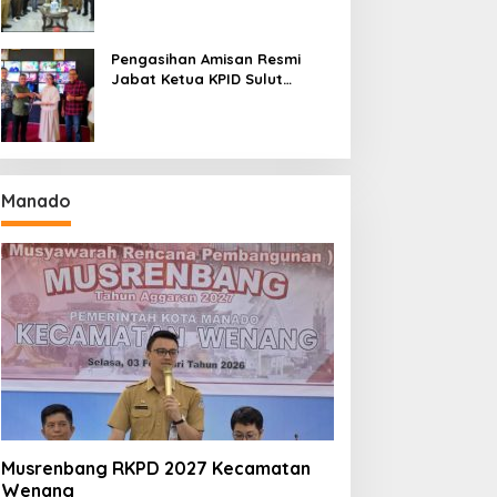
Seri II Piala Presiden di
Tompaso
Pengasihan Amisan Resmi
Jabat Ketua KPID Sulut
Gantikan Truly Kerap
Manado
Musrenbang RKPD 2027 Kecamatan
Wenang