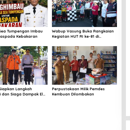
Sea Tumpengan Imbau
Wabup Vasung Buka Rangkaian
aspada Kebakaran
Kegiatan HUT RI ke-81 di
Kecamatan Tompaso Raya
Siapkan Langkah
Perpustakaan Milik Pemdes
si dan Siaga Dampak El
Kembuan Dilombakan
Minahasa