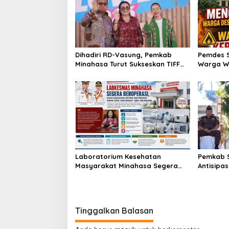
Dihadiri RD-Vasung, Pemkab
Pemdes 
Minahasa Turut Sukseskan TIFF
Warga W
2026
Laboratorium Kesehatan
Pemkab 
Masyarakat Minahasa Segera
Antisipa
Beroperasi, Ini Kegunaannya
Nino di 
Tinggalkan Balasan