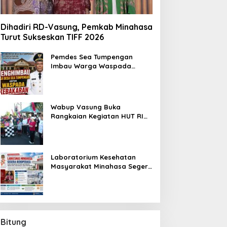
Dihadiri RD-Vasung, Pemkab Minahasa
Turut Sukseskan TIFF 2026
Pemdes Sea Tumpengan
Imbau Warga Waspada
Kebakaran
Wabup Vasung Buka
Rangkaian Kegiatan HUT RI
ke-81 di Kecamatan Tompaso
Raya
Laboratorium Kesehatan
Masyarakat Minahasa Segera
Beroperasi, Ini Kegunaannya
Bitung