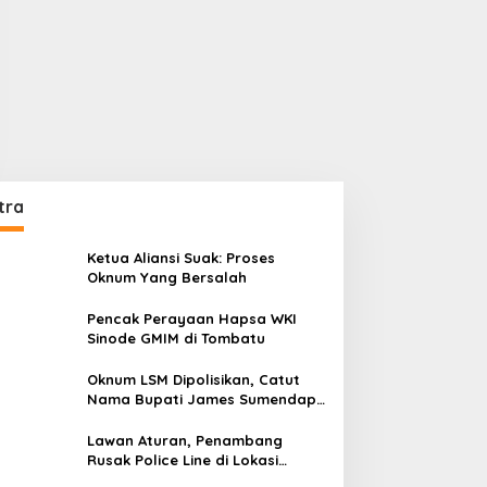
tra
Ketua Aliansi Suak: Proses
Oknum Yang Bersalah
Pencak Perayaan Hapsa WKI
Sinode GMIM di Tombatu
Oknum LSM Dipolisikan, Catut
Nama Bupati James Sumendap
dan Tipu Investor Rp 200 Juta
Lawan Aturan, Penambang
Rusak Police Line di Lokasi
Tambang di Mitra: Tangkap