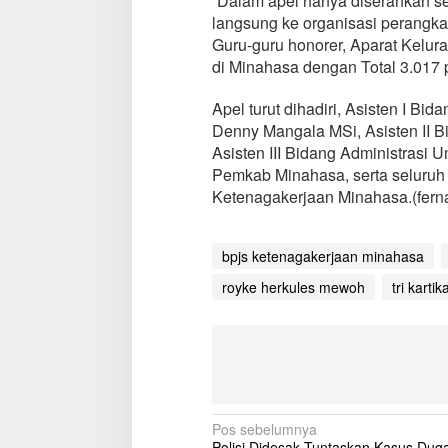
“Dalam apel hanya diserahkan sec
K
a
langsung ke organisasi perangka
r
Guru-guru honorer, Aparat Kelur
t
di Minahasa dengan Total 3.017 
u
B
Apel turut dihadiri, Asisten I B
P
J
Denny Mangala MSi, Asisten II 
S
Asisten III Bidang Administrasi 
K
Pemkab Minahasa, serta seluruh
e
Ketenagakerjaan Minahasa.(fer
p
a
d
a
bpjs ketenagakerjaan minahasa
A
royke herkules mewoh
tri kartik
S
N
N
o
n
P
N
S
N
Pos sebelumnya
d
Polisi Didesak Tuntaskan Kasus Dug