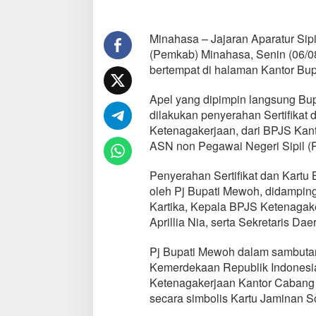
e
r
j
Minahasa – Jajaran Aparatur Sip
a
(Pemkab) Minahasa, Senin (06/08
a
bertempat di halaman Kantor Bup
n
C
Apel yang dipimpin langsung Bu
a
b
dilakukan penyerahan Sertifikat
a
Ketenagakerjaan, dari BPJS Kan
n
ASN non Pegawai Negeri Sipil (
g
P
Penyerahan Sertifikat dan Kartu 
e
r
oleh Pj Bupati Mewoh, didampin
i
Kartika, Kepala BPJS Ketenagak
n
Aprillia Nia, serta Sekretaris 
t
i
Pj Bupati Mewoh dalam sambut
s
M
Kemerdekaan Republik Indonesi
i
Ketenagakerjaan Kantor Cabang 
n
secara simbolis Kartu Jaminan S
a
h