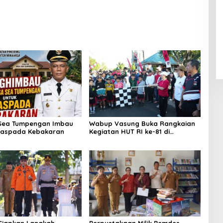
Sea Tumpengan Imbau
Wabup Vasung Buka Rangkaian
aspada Kebakaran
Kegiatan HUT RI ke-81 di
Kecamatan Tompaso Raya
Siapkan Langkah
Perpustakaan Milik Pemdes