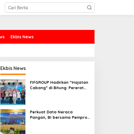
ews
Ekbis News
Ekbis News
FIFGROUP Hadirkan “Hajatan
Cabang” di Bitung: Pererat
Silaturahmi, Dukung Ekonomi
Lokal & Tawarkan Beragam
Promo Khusus
Perkuat Data Neraca
Pangan, BI bersama Pemprov
Sulut Genjot Stabilitas Harga
dan Kendalikan Inflasi