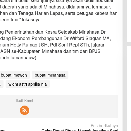
ara simbolis, selanjutnya sisanya akan didistribusikan
t daerah yang ada di Minahasa, didalamnya termasuk
ahan dan Tenaga Harian Lepas, serta petugas kebersihan
penerima,” tukasnya.
idang Pemerintahan dan Kesra Setdakab Minahasa Dr
Bidang Ekonomi Pembangunan Dr Wilford Siagian MA,
Umum Hetty Rumagit SH, Pdt Soni Repi STh, jajaran
 ASN se-Kabupaten Minahasa dan tim dari BPJS
nando lumanuauw)
bupati mewoh
bupati minahasa
a
widhi astri aprillia nia
Ikuti Kami
Pos berikutnya
aan
Gelar Rapat Dinas, Mewoh Ingatkan Soal