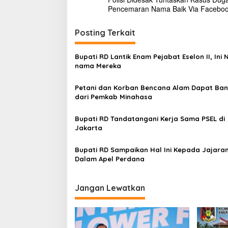
i
a
Pencemaran Nama Baik Via Facebo
A
v
p
e
i
Posting Terkait
l
g
P
e
Bupati RD Lantik Enam Pejabat Eselon II, Ini
a
m
nama Mereka
s
k
a
Petani dan Korban Bencana Alam Dapat Ba
i
b
dari Pemkab Minahasa
M
p
i
o
Bupati RD Tandatangani Kerja Sama PSEL di
n
Jakarta
a
s
h
a
Bupati RD Sampaikan Hal Ini Kepada Jajara
s
Dalam Apel Perdana
a
Jangan Lewatkan