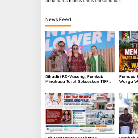
Anda harus
masuk
untuk berkomentar.
News Feed
Dihadiri RD-Vasung, Pemkab
Pemdes 
Minahasa Turut Sukseskan TIFF
Warga W
2026
Laboratorium Kesehatan
Pemkab 