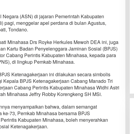
il Negara (ASN) di jajaran Pemerintah Kabupaten
) pagi, menggelar apel perdana di bulan Agustus,
ati, Tondano.
pati Minahasa Drs Royke Herkules Mewoh DEA ini, juga
 dan Kartu Badan Penyelenggara Jaminan Sosial (BPJS)
tor Cabang Perintis Kabupaten Minahasa, kepada para
PNS), di lingkup Pemkab Minahasa.
BPJS Ketenagakerjaan ini dilakukan secara simbolis
gi Kepala BPJS Ketenagakerjaan Cabang Manado Tri
erjaan Cabang Perintis Kabupaten Minahasa Widhi Astri
Daerah Minahasa Jeffry Robby Korengkeng SH MSi.
annya menyampaikan bahwa, dalam semangat
a ke-73, Pemkab Minahasa bersama BPJS
Perintis Kabupaten Minahasa, boleh menyerahkan
osial Ketenagakerjaan.