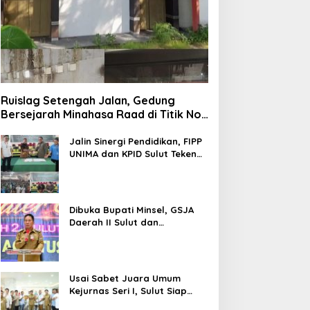
Ruislag Setengah Jalan, Gedung
Bersejarah Minahasa Raad di Titik Nol
Manado Milik TNI-AL
Jalin Sinergi Pendidikan, FIPP
UNIMA dan KPID Sulut Teken
Kerja Sama; Mahasiswa Baru
Antusias Serap Materi Literasi
Penyiaran
Dibuka Bupati Minsel, GSJA
Daerah II Sulut dan
Gorontalo Sukses Gelar
Rakerda di Amurang
Usai Sabet Juara Umum
Kejurnas Seri I, Sulut Siap
Gelar Kejurnas Pacuan Kuda