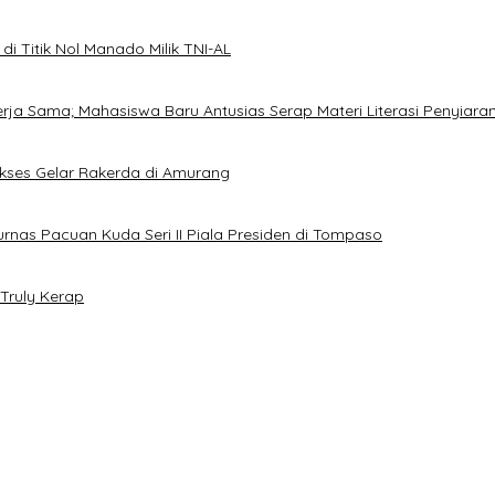
i Titik Nol Manado Milik TNI-AL
Kerja Sama; Mahasiswa Baru Antusias Serap Materi Literasi Penyiara
Sukses Gelar Rakerda di Amurang
jurnas Pacuan Kuda Seri II Piala Presiden di Tompaso
Truly Kerap