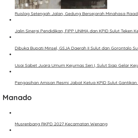
Ruislag Setengah Jalan, Gedung Bersejarah Minahasa Raad d
Jalin Sinergi Pendidikan, FIPP UNIMA dan KPID Sulut Teken 
Dibuka Bupati Minsel, GSJA Daerah II Sulut dan Gorontalo 
Usai Sabet Juara Umum Kejurnas Seri I, Sulut Siap Gelar Ke
Pengasihan Amisan Resmi Jabat Ketua KPID Sulut Gantikan 
Manado
Musrenbang RKPD 2027 Kecamatan Wenang