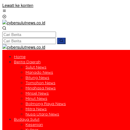
Lewati ke konten
Home
Berita Daerah
Sulut News
Manado News
Bitung News
Tomohon News
Minahasa News
Minsel News
Minut News
Bolmong Raya News
Mitra News
Nusa Utara News
Budaya Sulut
Kesenian
Kuliner