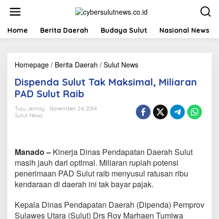
L
e
w
a
Home
Berita Daerah
Budaya Sulut
Nasional News
t
i
k
Homepage
/
Berita Daerah
/
Sulut News
D
e
i
k
Dispenda Sulut Tak Maksimal, Miliaran
s
o
p
n
PAD Sulut Raib
e
t
n
e
Tuju Jemsy
November 24, 2014
Sulut News
d
n
a
S
u
Manado –
Kinerja Dinas Pendapatan Daerah Sulut
l
u
masih jauh dari optimal. Miliaran rupiah potensi
t
penerimaan PAD Sulut raib menyusul ratusan ribu
T
kendaraan di daerah ini tak bayar pajak.
a
k
Kepala Dinas Pendapatan Daerah (Dipenda) Pemprov
M
a
Sulawes Utara (Sulut) Drs Roy Marhaen Tumiwa