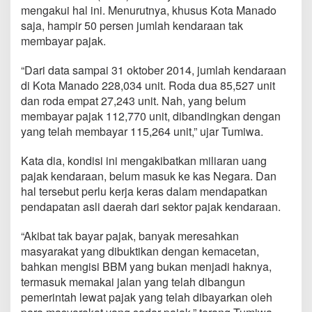
k
mengakui hal ini. Menurutnya, khusus Kota Manado
s
saja, hampir 50 persen jumlah kendaraan tak
i
membayar pajak.
m
a
l
“Dari data sampai 31 oktober 2014, jumlah kendaraan
,
di Kota Manado 228,034 unit. Roda dua 85,527 unit
M
dan roda empat 27,243 unit. Nah, yang belum
i
membayar pajak 112,770 unit, dibandingkan dengan
l
yang telah membayar 115,264 unit,” ujar Tumiwa.
i
a
r
Kata dia, kondisi ini mengakibatkan miliaran uang
a
pajak kendaraan, belum masuk ke kas Negara. Dan
n
hal tersebut perlu kerja keras dalam mendapatkan
P
pendapatan asli daerah dari sektor pajak kendaraan.
A
D
S
“Akibat tak bayar pajak, banyak meresahkan
u
masyarakat yang dibuktikan dengan kemacetan,
l
bahkan mengisi BBM yang bukan menjadi haknya,
u
termasuk memakai jalan yang telah dibangun
t
R
pemerintah lewat pajak yang telah dibayarkan oleh
a