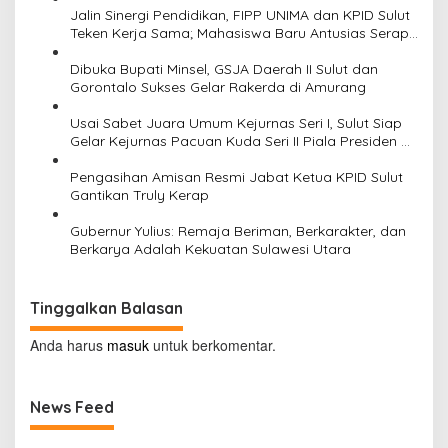
Jalin Sinergi Pendidikan, FIPP UNIMA dan KPID Sulut
Teken Kerja Sama; Mahasiswa Baru Antusias Serap
Materi Literasi Penyiaran
Dibuka Bupati Minsel, GSJA Daerah II Sulut dan
Gorontalo Sukses Gelar Rakerda di Amurang
Usai Sabet Juara Umum Kejurnas Seri I, Sulut Siap
Gelar Kejurnas Pacuan Kuda Seri II Piala Presiden di
Tompaso
Pengasihan Amisan Resmi Jabat Ketua KPID Sulut
Gantikan Truly Kerap
Gubernur Yulius: Remaja Beriman, Berkarakter, dan
Berkarya Adalah Kekuatan Sulawesi Utara
Tinggalkan Balasan
Anda harus
masuk
untuk berkomentar.
News Feed