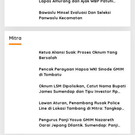
Lapas Amurang dan Ajak WBP Patuhi
Aturan Yang Berlaku
Bawaslu Minsel Evaluasi Dan Seleksi
Panwaslu Kecamatan
Mitra
Ketua Aliansi Suak: Proses Oknum Yang
Bersalah
Pencak Perayaan Hapsa WKI Sinode GMIM
di Tombatu
Oknum LSM Dipolisikan, Catut Nama Bupati
James Sumendap dan Tipu Investor Rp
200 Juta
Lawan Aturan, Penambang Rusak Police
Line di Lokasi Tambang di Mitra: Tangkap
Mereka!!
Pengurus Panji Yosua GMIM Nazareth
Oarai Jepang Dilantik. Sumendap: Panji
Yosua harus Menjaga Dan Melindungi