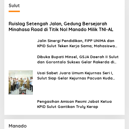
Sulut
Ruislag Setengah Jalan, Gedung Bersejarah
Minahasa Raad di Titik Nol Manado Milik TNI-AL
Jalin Sinergi Pendidikan, FIPP UNIMA dan
KPID Sulut Teken Kerja Sama; Mahasiswa
Baru Antusias Serap Materi Literasi
Penyiaran
Dibuka Bupati Minsel, GSJA Daerah II Sulut
dan Gorontalo Sukses Gelar Rakerda di
Amurang
Usai Sabet Juara Umum Kejurnas Seri I,
Sulut Siap Gelar Kejurnas Pacuan Kuda
Seri II Piala Presiden di Tompaso
Pengasihan Amisan Resmi Jabat Ketua
KPID Sulut Gantikan Truly Kerap
Manado