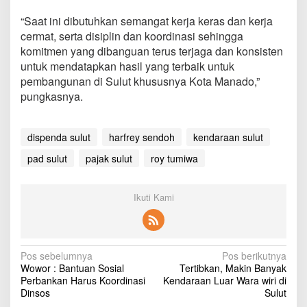
“Saat ini dibutuhkan semangat kerja keras dan kerja
cermat, serta disiplin dan koordinasi sehingga
komitmen yang dibanguan terus terjaga dan konsisten
untuk mendatapkan hasil yang terbaik untuk
pembangunan di Sulut khususnya Kota Manado,”
pungkasnya.
dispenda sulut
harfrey sendoh
kendaraan sulut
pad sulut
pajak sulut
roy tumiwa
Ikuti Kami
N
Pos sebelumnya
Pos berikutnya
Wowor : Bantuan Sosial
Tertibkan, Makin Banyak
a
Perbankan Harus Koordinasi
Kendaraan Luar Wara wiri di
v
Dinsos
Sulut