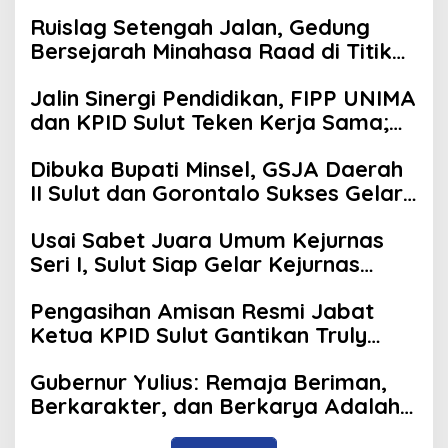
Ruislag Setengah Jalan, Gedung
Bersejarah Minahasa Raad di Titik
Nol Manado Milik TNI-AL
Jalin Sinergi Pendidikan, FIPP UNIMA
dan KPID Sulut Teken Kerja Sama;
Mahasiswa Baru Antusias Serap
Dibuka Bupati Minsel, GSJA Daerah
Materi Literasi Penyiaran
II Sulut dan Gorontalo Sukses Gelar
Rakerda di Amurang
Usai Sabet Juara Umum Kejurnas
Seri I, Sulut Siap Gelar Kejurnas
Pacuan Kuda Seri II Piala Presiden di
Pengasihan Amisan Resmi Jabat
Tompaso
Ketua KPID Sulut Gantikan Truly
Kerap
Gubernur Yulius: Remaja Beriman,
Berkarakter, dan Berkarya Adalah
Kekuatan Sulawesi Utara