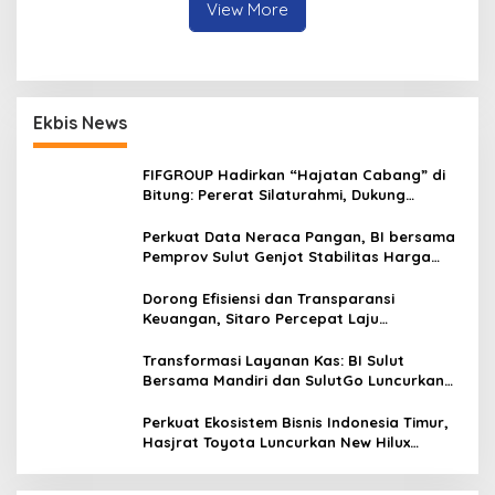
View More
Ekbis News
FIFGROUP Hadirkan “Hajatan Cabang” di
Bitung: Pererat Silaturahmi, Dukung
Ekonomi Lokal & Tawarkan Beragam
Promo Khusus
Perkuat Data Neraca Pangan, BI bersama
Pemprov Sulut Genjot Stabilitas Harga
dan Kendalikan Inflasi
Dorong Efisiensi dan Transparansi
Keuangan, Sitaro Percepat Laju
Digitalisasi Transaksi Bersama BI Sulut
Transformasi Layanan Kas: BI Sulut
Bersama Mandiri dan SulutGo Luncurkan
Sentra Kas Mitra Utama, Jangkau Wilayah
Kepulauan
Perkuat Ekosistem Bisnis Indonesia Timur,
Hasjrat Toyota Luncurkan New Hilux
Generasi ke-9 di Manado