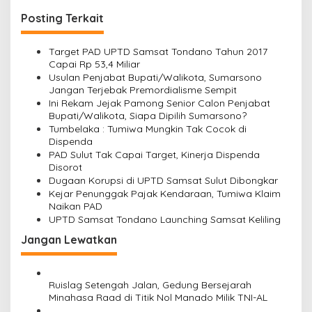
i
Posting Terkait
g
a
Target PAD UPTD Samsat Tondano Tahun 2017
s
Capai Rp 53,4 Miliar
Usulan Penjabat Bupati/Walikota, Sumarsono
i
Jangan Terjebak Premordialisme Sempit
p
Ini Rekam Jejak Pamong Senior Calon Penjabat
Bupati/Walikota, Siapa Dipilih Sumarsono?
o
Tumbelaka : Tumiwa Mungkin Tak Cocok di
s
Dispenda
PAD Sulut Tak Capai Target, Kinerja Dispenda
Disorot
Dugaan Korupsi di UPTD Samsat Sulut Dibongkar
Kejar Penunggak Pajak Kendaraan, Tumiwa Klaim
Naikan PAD
UPTD Samsat Tondano Launching Samsat Keliling
Jangan Lewatkan
Ruislag Setengah Jalan, Gedung Bersejarah
Minahasa Raad di Titik Nol Manado Milik TNI-AL