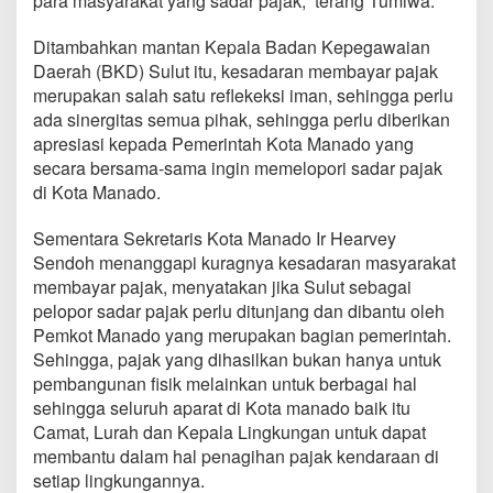
para masyarakat yang sadar pajak,” terang Tumiwa.
i
b
Ditambahkan mantan Kepala Badan Kepegawaian
Daerah (BKD) Sulut itu, kesadaran membayar pajak
merupakan salah satu reflekeksi iman, sehingga perlu
ada sinergitas semua pihak, sehingga perlu diberikan
apresiasi kepada Pemerintah Kota Manado yang
secara bersama-sama ingin memelopori sadar pajak
di Kota Manado.
Sementara Sekretaris Kota Manado Ir Hearvey
Sendoh menanggapi kuragnya kesadaran masyarakat
membayar pajak, menyatakan jika Sulut sebagai
pelopor sadar pajak perlu ditunjang dan dibantu oleh
Pemkot Manado yang merupakan bagian pemerintah.
Sehingga, pajak yang dihasilkan bukan hanya untuk
pembangunan fisik melainkan untuk berbagai hal
sehingga seluruh aparat di Kota manado baik itu
Camat, Lurah dan Kepala Lingkungan untuk dapat
membantu dalam hal penagihan pajak kendaraan di
setiap lingkungannya.