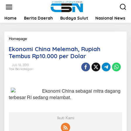
L
e
w
a
Home
Berita Daerah
Budaya Sulut
Nasional News
t
i
k
Homepage
E
e
k
k
Ekonomi China Melemah, Rupiah
o
o
n
n
Tembus Rp10.000 per Dolar
o
t
m
e
Juli 16, 2013
Tak Berkategori
i
n
C
h
i
Ekonomi China sebagai mitra dagang
n
a
terbesar RI sedang melambat.
M
e
l
e
Ikuti Kami
m
a