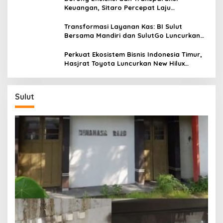
D
Keuangan, Sitaro Percepat Laju
o
Digitalisasi Transaksi Bersama BI Sulut
l
Transformasi Layanan Kas: BI Sulut
a
Bersama Mandiri dan SulutGo Luncurkan
r
Sentra Kas Mitra Utama, Jangkau Wilayah
Kepulauan
Perkuat Ekosistem Bisnis Indonesia Timur,
Hasjrat Toyota Luncurkan New Hilux
Generasi ke-9 di Manado
Sulut