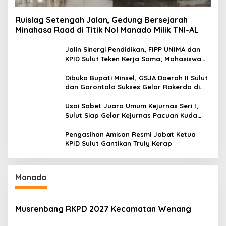
Ruislag Setengah Jalan, Gedung Bersejarah
Minahasa Raad di Titik Nol Manado Milik TNI-AL
Jalin Sinergi Pendidikan, FIPP UNIMA dan
KPID Sulut Teken Kerja Sama; Mahasiswa
Baru Antusias Serap Materi Literasi
Penyiaran
Dibuka Bupati Minsel, GSJA Daerah II Sulut
dan Gorontalo Sukses Gelar Rakerda di
Amurang
Usai Sabet Juara Umum Kejurnas Seri I,
Sulut Siap Gelar Kejurnas Pacuan Kuda
Seri II Piala Presiden di Tompaso
Pengasihan Amisan Resmi Jabat Ketua
KPID Sulut Gantikan Truly Kerap
Manado
Musrenbang RKPD 2027 Kecamatan Wenang