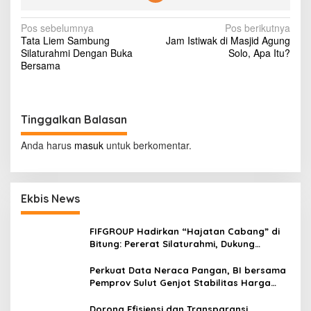
h
,
N
Pos sebelumnya
Pos berikutnya
R
Tata Liem Sambung
Jam Istiwak di Masjid Agung
u
a
Silaturahmi Dengan Buka
Solo, Apa Itu?
p
v
Bersama
i
a
i
h
g
T
e
Tinggalkan Balasan
a
m
s
b
Anda harus
masuk
untuk berkomentar.
u
i
s
R
p
p
Ekbis News
o
1
0
s
.
FIFGROUP Hadirkan “Hajatan Cabang” di
0
Bitung: Pererat Silaturahmi, Dukung
0
Ekonomi Lokal & Tawarkan Beragam
0
Promo Khusus
Perkuat Data Neraca Pangan, BI bersama
p
Pemprov Sulut Genjot Stabilitas Harga
e
dan Kendalikan Inflasi
r
Dorong Efisiensi dan Transparansi