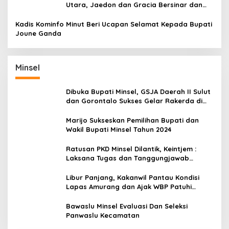
Utara, Jaedon dan Gracia Bersinar dan
Raih Gelar Bergengsi
Kadis Kominfo Minut Beri Ucapan Selamat Kepada Bupati
Joune Ganda
Minsel
Dibuka Bupati Minsel, GSJA Daerah II Sulut
dan Gorontalo Sukses Gelar Rakerda di
Amurang
Marijo Sukseskan Pemilihan Bupati dan
Wakil Bupati Minsel Tahun 2024
Ratusan PKD Minsel Dilantik, Keintjem :
Laksana Tugas dan Tanggungjawab
Dengan Baik
Libur Panjang, Kakanwil Pantau Kondisi
Lapas Amurang dan Ajak WBP Patuhi
Aturan Yang Berlaku
Bawaslu Minsel Evaluasi Dan Seleksi
Panwaslu Kecamatan