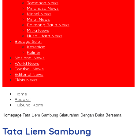
Tomohon News
Minahasa News
Minsel News
Minut News
Bolmong Raya News
Mitra News
Nusa Utara News
Budaya Sulut
Kesenian
Kuliner
Nasional News
World News
Football News
Editorial News
Ekbis News
Home
Redaksi
Hubungi Kami
Homepage
Tata Liem Sambung Silaturahmi Dengan Buka Bersama
Tata Liem Sambung