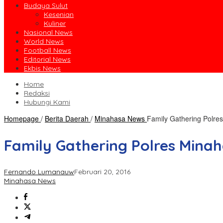
Budaya Sulut
Kesenian
Kuliner
Nasional News
World News
Football News
Editorial News
Ekbis News
Home
Redaksi
Hubungi Kami
Homepage
/
Berita Daerah
/
Minahasa News
Family Gathering Polr
Family Gathering Polres Mina
Fernando Lumanauw
Februari 20, 2016
Minahasa News