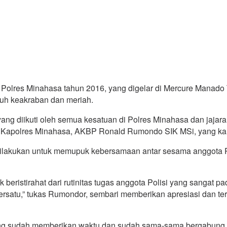
g Polres Minahasa tahun 2016, yang digelar di Mercure Manado
nuh keakraban dan meriah.
ang diikuti oleh semua kesatuan di Polres Minahasa dan jajara
 Kapolres Minahasa, AKBP Ronald Rumondo SIK MSi, yang kal
i dilakukan untuk memupuk kebersamaan antar sesama anggota
ak beristirahat dari rutinitas tugas anggota Polisi yang sangat 
satu,” tukas Rumondor, sembari memberikan apresiasi dan ter
ang sudah memberikan waktu dan sudah sama-sama bergabung da