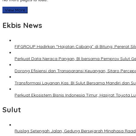
View More
Ekbis News
FIFGROUP Hadirkan “Hajatan Cabang” di Bitung: Pererat S
Perkuat Data Neraca Pangan, BI bersama Pemprov Sulut Genj
Dorong Efisiensi dan Transparansi Keuangan, Sitaro Percepat
Transformasi Layanan Kas: BI Sulut Bersama Mandiri dan S
Perkuat Ekosistem Bisnis Indonesia Timur, Hasjrat Toyota L
Sulut
Ruislag Setengah Jalan, Gedung Bersejarah Minahasa Raad d