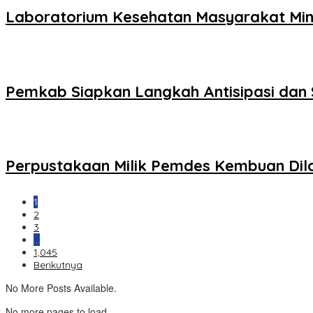
Laboratorium Kesehatan Masyarakat Min
Pemkab Siapkan Langkah Antisipasi dan 
Perpustakaan Milik Pemdes Kembuan Di
1
2
3
…
1,045
Berikutnya
No More Posts Available.
No more pages to load.