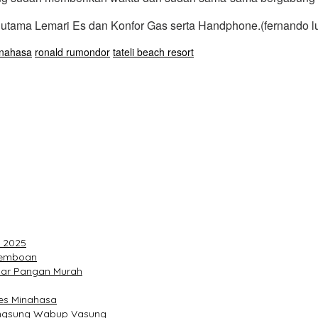
ah utama Lemari Es dan Konfor Gas serta Handphone.(fernando
inahasa
ronald rumondor
tateli beach resort
n 2025
Temboan
lar Pangan Murah
res Minahasa
angsung Wabup Vasung