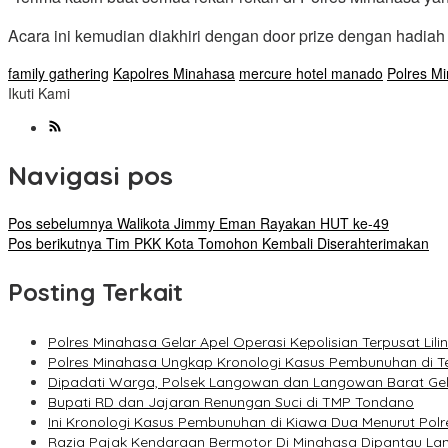
Acara ini kemudian diakhiri dengan door prize dengan hadi
family gathering
Kapolres Minahasa
mercure hotel manado
Polres M
Ikuti Kami
Navigasi pos
Pos sebelumnya
Walikota Jimmy Eman Rayakan HUT ke-49
Pos berikutnya
Tim PKK Kota Tomohon Kembali Diserahterimakan
Posting Terkait
Polres Minahasa Gelar Apel Operasi Kepolisian Terpusat Lili
Polres Minahasa Ungkap Kronologi Kasus Pembunuhan di 
Dipadati Warga, Polsek Langowan dan Langowan Barat Ge
Bupati RD dan Jajaran Renungan Suci di TMP Tondano
Ini Kronologi Kasus Pembunuhan di Kiawa Dua Menurut Pol
Razia Pajak Kendaraan Bermotor Di Minahasa Dipantau L