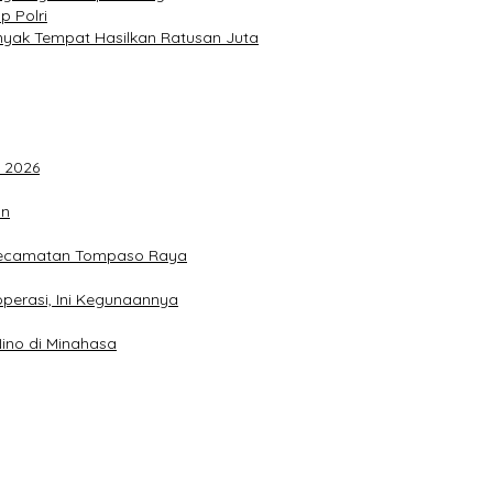
p Polri
anyak Tempat Hasilkan Ratusan Juta
F 2026
an
 Kecamatan Tompaso Raya
perasi, Ini Kegunaannya
ino di Minahasa