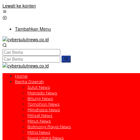
Lewati ke konten
Tambahkan Menu
Home
Berita Daerah
Sulut News
Manado News
Bitung News
Tomohon News
Minahasa News
Minsel News
Minut News
Bolmong Raya News
Mitra News
Nusa Utara News