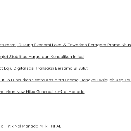
ilaturahmi, Dukung Ekonomi Lokal & Tawarkan Beragam Promo Khu
ot Stabilitas Harga dan Kendalikan Inflasi
 Laju Digitalisasi Transaksi Bersama BI Sulut
ulutGo Luncurkan Sentra Kas Mitra Utama, Jangkau Wilayah Kepula
uncurkan New Hilux Generasi ke-9 di Manado
i Titik Nol Manado Milik TNI-AL