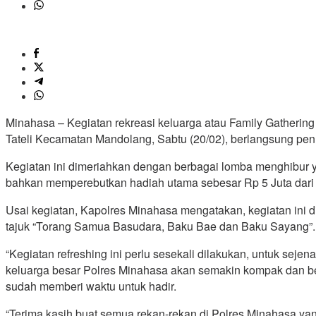
Minahasa – Kegiatan rekreasi keluarga atau Family Gatherin
Tateli Kecamatan Mandolang, Sabtu (20/02), berlangsung pe
Kegiatan ini dimeriahkan dengan berbagai lomba menghibur y
bahkan memperebutkan hadiah utama sebesar Rp 5 Juta dari
Usai kegiatan, Kapolres Minahasa mengatakan, kegiatan in
tajuk “Torang Samua Basudara, Baku Bae dan Baku Sayang”.
“Kegiatan refreshing ini perlu sesekali dilakukan, untuk sejen
keluarga besar Polres Minahasa akan semakin kompak dan ber
sudah memberi waktu untuk hadir.
“Terima kasih buat semua rekan-rekan di Polres Minahasa y