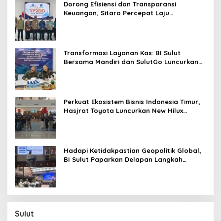
Dorong Efisiensi dan Transparansi
Keuangan, Sitaro Percepat Laju
Digitalisasi Transaksi Bersama BI Sulut
Transformasi Layanan Kas: BI Sulut
Bersama Mandiri dan SulutGo Luncurkan
Sentra Kas Mitra Utama, Jangkau Wilayah
Kepulauan
Perkuat Ekosistem Bisnis Indonesia Timur,
Hasjrat Toyota Luncurkan New Hilux
Generasi ke-9 di Manado
Hadapi Ketidakpastian Geopolitik Global,
BI Sulut Paparkan Delapan Langkah
Strategis Perkuat Rupiah dan Stabilitas
Ekonomi
Sulut