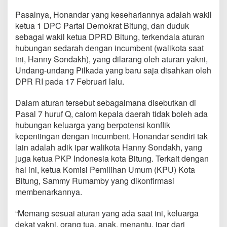
n
g
Pasalnya, Honandar yang kesehariannya adalah wakil
t
ketua 1 DPC Partai Demokrat Bitung, dan duduk
a
sebagai wakil ketua DPRD Bitung, terkendala aturan
k
hubungan sedarah dengan incumbent (walikota saat
B
ini, Hanny Sondakh), yang dilarang oleh aturan yakni,
i
s
Undang-undang Pilkada yang baru saja disahkan oleh
a
DPR RI pada 17 Februari lalu.
I
k
Dalam aturan tersebut sebagaimana disebutkan di
u
Pasal 7 huruf Q, calom kepala daerah tidak boleh ada
t
P
hubungan keluarga yang berpotensi konflik
i
kepentingan dengan incumbent. Honandar sendiri tak
l
lain adalah adik ipar walikota Hanny Sondakh, yang
w
juga ketua PKP Indonesia kota Bitung. Terkait dengan
a
k
hal ini, ketua Komisi Pemilihan Umum (KPU) Kota
o
Bitung, Sammy Rumamby yang dikonfirmasi
membenarkannya.
“Memang sesuai aturan yang ada saat ini, keluarga
dekat yakni, orang tua, anak, menantu, ipar dari