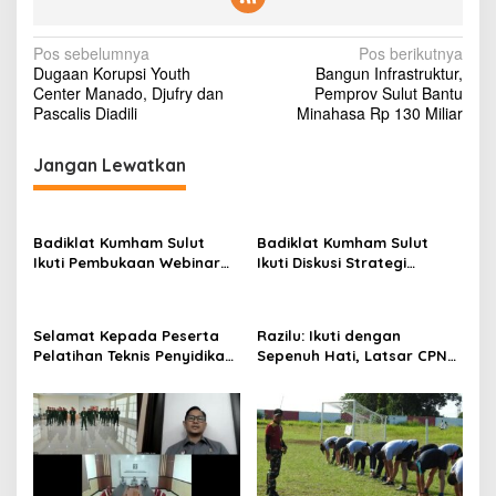
N
Pos sebelumnya
Pos berikutnya
Dugaan Korupsi Youth
Bangun Infrastruktur,
a
Center Manado, Djufry dan
Pemprov Sulut Bantu
v
Pascalis Diadili
Minahasa Rp 130 Miliar
i
Jangan Lewatkan
g
a
s
Badiklat Kumham Sulut
Badiklat Kumham Sulut
Ikuti Pembukaan Webinar
Ikuti Diskusi Strategi
i
Series III, Kenali Potensimu
Kebijakan Permenkumham
p
Maksimalkan Performamu
No 15 Tahun 2020
o
Selamat Kepada Peserta
Razilu: Ikuti dengan
Pelatihan Teknis Penyidikan
Sepenuh Hati, Latsar CPNS
s
Keimigrasian Tingkat Dasar
Hanya Bisa Diikuti 1 Kali
Akt III Badiklat Kumham
Sulut