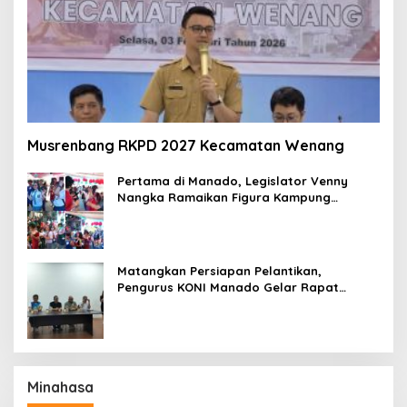
Musrenbang RKPD 2027 Kecamatan Wenang
Pertama di Manado, Legislator Venny
Nangka Ramaikan Figura Kampung
Titiwungen Utara
Matangkan Persiapan Pelantikan,
Pengurus KONI Manado Gelar Rapat
Perdana
Minahasa