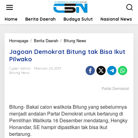
L
e
w
a
Home
Berita Daerah
Budaya Sulut
Nasional News
t
i
k
Homepage
/
Berita Daerah
/
Bitung News
J
e
a
k
Jagoan Demokrat Bitung tak Bisa Ikut
g
o
o
n
Pilwako
a
t
n
e
Cyber Admin
Februari 24, 2015
Bitung News
D
n
e
m
Partai Demokrat
o
k
r
Bitung- Bakal calon walikota Bitung yang sebelumnya
a
t
menjadi andalan Partai Demokrat untuk bertarung di
B
Pemilihan Walikota 16 Desember mendatang, Hengky
i
Honandar, SE hampir dipastikan tak bisa ikut
t
bertarung.
u