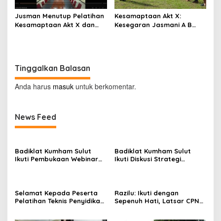
Jusman Menutup Pelatihan
Kesamaptaan Akt X:
Kesamaptaan Akt X dan
Kesegaran Jasmani A B
Membuka Pelatihan
dan Renang
Penyidikan Keimigrasian Akt
III
Tinggalkan Balasan
Anda harus
masuk
untuk berkomentar.
News Feed
Badiklat Kumham Sulut
Badiklat Kumham Sulut
Ikuti Pembukaan Webinar
Ikuti Diskusi Strategi
Series III, Kenali Potensimu
Kebijakan Permenkumham
Maksimalkan Performamu
No 15 Tahun 2020
Selamat Kepada Peserta
Razilu: Ikuti dengan
Pelatihan Teknis Penyidikan
Sepenuh Hati, Latsar CPNS
Keimigrasian Tingkat Dasar
Hanya Bisa Diikuti 1 Kali
Akt III Badiklat Kumham