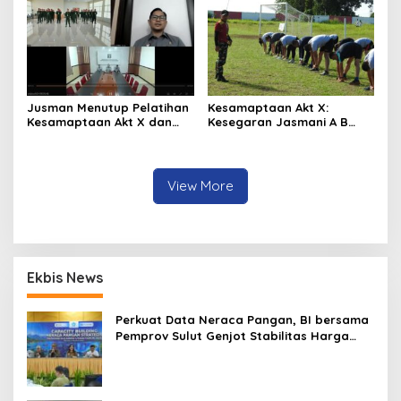
Sulut
Jusman Menutup Pelatihan
Kesamaptaan Akt X:
Kesamaptaan Akt X dan
Kesegaran Jasmani A B
Membuka Pelatihan
dan Renang
Penyidikan Keimigrasian Akt
III
View More
Ekbis News
Perkuat Data Neraca Pangan, BI bersama
Pemprov Sulut Genjot Stabilitas Harga
dan Kendalikan Inflasi