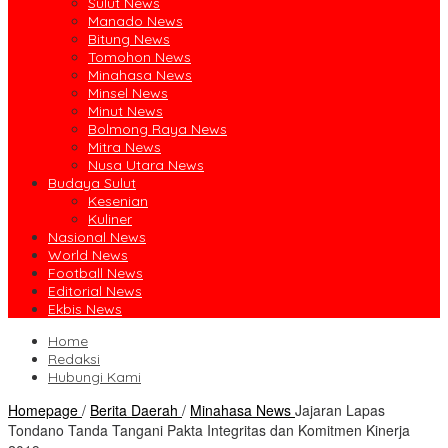
Sulut News
Manado News
Bitung News
Tomohon News
Minahasa News
Minsel News
Minut News
Bolmong Raya News
Mitra News
Nusa Utara News
Budaya Sulut
Kesenian
Kuliner
Nasional News
World News
Football News
Editorial News
Ekbis News
Home
Redaksi
Hubungi Kami
Homepage
/
Berita Daerah
/
Minahasa News
Jajaran Lapas
Tondano Tanda Tangani Pakta Integritas dan Komitmen Kinerja