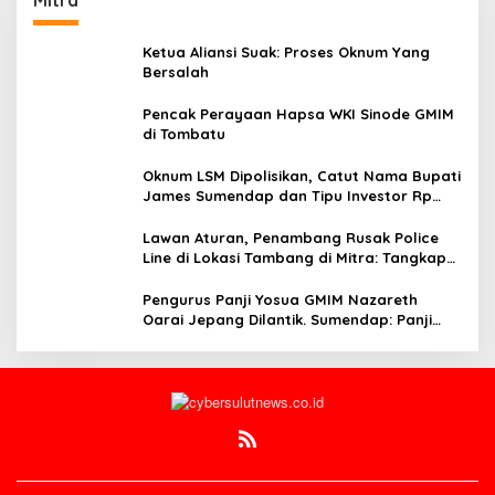
Mitra
Ketua Aliansi Suak: Proses Oknum Yang
Bersalah
Pencak Perayaan Hapsa WKI Sinode GMIM
di Tombatu
Oknum LSM Dipolisikan, Catut Nama Bupati
James Sumendap dan Tipu Investor Rp
200 Juta
Lawan Aturan, Penambang Rusak Police
Line di Lokasi Tambang di Mitra: Tangkap
Mereka!!
Pengurus Panji Yosua GMIM Nazareth
Oarai Jepang Dilantik. Sumendap: Panji
Yosua harus Menjaga Dan Melindungi
Jemaat