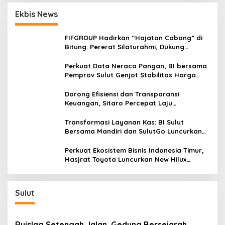
Ekbis News
FIFGROUP Hadirkan “Hajatan Cabang” di
Bitung: Pererat Silaturahmi, Dukung
Ekonomi Lokal & Tawarkan Beragam
Promo Khusus
Perkuat Data Neraca Pangan, BI bersama
Pemprov Sulut Genjot Stabilitas Harga
dan Kendalikan Inflasi
Dorong Efisiensi dan Transparansi
Keuangan, Sitaro Percepat Laju
Digitalisasi Transaksi Bersama BI Sulut
Transformasi Layanan Kas: BI Sulut
Bersama Mandiri dan SulutGo Luncurkan
Sentra Kas Mitra Utama, Jangkau Wilayah
Kepulauan
Perkuat Ekosistem Bisnis Indonesia Timur,
Hasjrat Toyota Luncurkan New Hilux
Generasi ke-9 di Manado
Sulut
Ruislag Setengah Jalan, Gedung Bersejarah