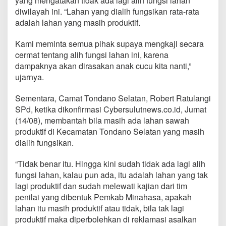
yang mengatakan tidak ada lagi alih fungsi lahan
s
diwilayah ini. “Lahan yang dialih fungsikan rata-rata
i
adalah lahan yang masih produktif.
L
a
h
Kami meminta semua pihak supaya mengkaji secara
a
cermat tentang alih fungsi lahan ini, karena
n
dampaknya akan dirasakan anak cucu kita nanti,”
ujarnya.
Sementara, Camat Tondano Selatan, Robert Ratulangi
SPd, ketika dikonfirmasi Cybersulutnews.co.id, Jumat
(14/08), membantah bila masih ada lahan sawah
produktif di Kecamatan Tondano Selatan yang masih
dialih fungsikan.
“Tidak benar itu. Hingga kini sudah tidak ada lagi alih
fungsi lahan, kalau pun ada, itu adalah lahan yang tak
lagi produktif dan sudah melewati kajian dari tim
penilai yang dibentuk Pemkab Minahasa, apakah
lahan itu masih produktif atau tidak, bila tak lagi
produktif maka diperbolehkan di reklamasi asalkan