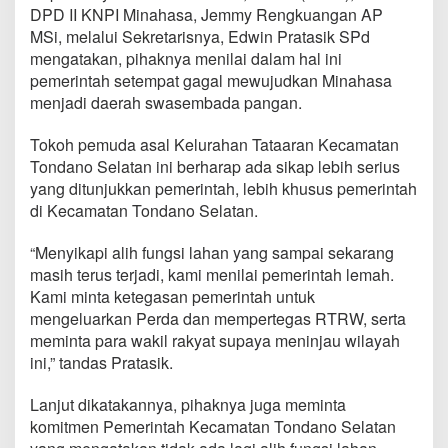
a
DPD II KNPI Minahasa, Jemmy Rengkuangan AP
g
MSi, melalui Sekretarisnya, Edwin Pratasik SPd
i
mengatakan, pihaknya menilai dalam hal ini
S
pemerintah setempat gagal mewujudkan Minahasa
o
r
menjadi daerah swasembada pangan.
o
t
Tokoh pemuda asal Kelurahan Tataaran Kecamatan
i
Tondano Selatan ini berharap ada sikap lebih serius
M
yang ditunjukkan pemerintah, lebih khusus pemerintah
a
r
di Kecamatan Tondano Selatan.
a
k
“Menyikapi alih fungsi lahan yang sampai sekarang
n
masih terus terjadi, kami menilai pemerintah lemah.
y
Kami minta ketegasan pemerintah untuk
a
A
mengeluarkan Perda dan mempertegas RTRW, serta
l
meminta para wakil rakyat supaya meninjau wilayah
i
ini,” tandas Pratasik.
h
F
Lanjut dikatakannya, pihaknya juga meminta
u
n
komitmen Pemerintah Kecamatan Tondano Selatan
g