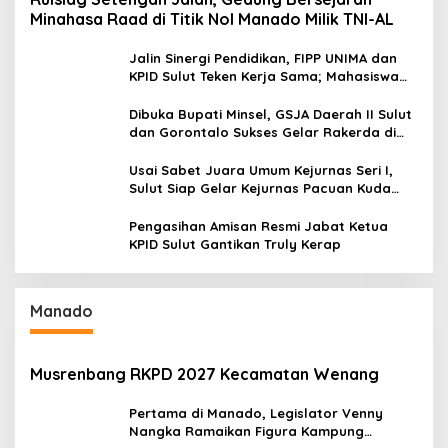
Minahasa Raad di Titik Nol Manado Milik TNI-AL
Jalin Sinergi Pendidikan, FIPP UNIMA dan
KPID Sulut Teken Kerja Sama; Mahasiswa
Baru Antusias Serap Materi Literasi
Penyiaran
Dibuka Bupati Minsel, GSJA Daerah II Sulut
dan Gorontalo Sukses Gelar Rakerda di
Amurang
Usai Sabet Juara Umum Kejurnas Seri I,
Sulut Siap Gelar Kejurnas Pacuan Kuda
Seri II Piala Presiden di Tompaso
Pengasihan Amisan Resmi Jabat Ketua
KPID Sulut Gantikan Truly Kerap
Manado
Musrenbang RKPD 2027 Kecamatan Wenang
Pertama di Manado, Legislator Venny
Nangka Ramaikan Figura Kampung