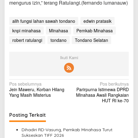
mengurus izin,” terang Ratulangi.(fernando lumanauw)
alih fungsi lahan sawah tondano
edwin pratasik
knpi minahasa
Minahasa
Pemkab Minahasa
robert ratulangi
tondano
Tondano Selatan
Ikuti Kami
N
Pos sebelumnya
Pos berikutnya
Jein Maweru, Korban Hilang
Parirpurna Istimewa DPRD
a
Yang Masih Misterius
Minahasa Awali Rangkaian
v
HUT RI ke-70
i
Posting Terkait
g
a
Dihadiri RD-Vasung, Pemkab Minahasa Turut
s
Sukseskan TIFF 2026