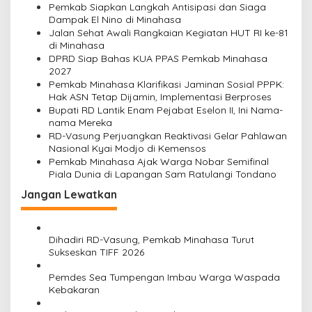
Pemkab Siapkan Langkah Antisipasi dan Siaga
i
Dampak El Nino di Minahasa
p
Jalan Sehat Awali Rangkaian Kegiatan HUT RI ke-81
di Minahasa
o
DPRD Siap Bahas KUA PPAS Pemkab Minahasa
s
2027
Pemkab Minahasa Klarifikasi Jaminan Sosial PPPK:
Hak ASN Tetap Dijamin, Implementasi Berproses
Bupati RD Lantik Enam Pejabat Eselon II, Ini Nama-
nama Mereka
RD-Vasung Perjuangkan Reaktivasi Gelar Pahlawan
Nasional Kyai Modjo di Kemensos
Pemkab Minahasa Ajak Warga Nobar Semifinal
Piala Dunia di Lapangan Sam Ratulangi Tondano
Jangan Lewatkan
Dihadiri RD-Vasung, Pemkab Minahasa Turut
Sukseskan TIFF 2026
Pemdes Sea Tumpengan Imbau Warga Waspada
Kebakaran