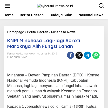
L
e
w
a
Home
Berita Daerah
Budaya Sulut
Nasional News
t
i
k
Homepage
/
Berita Daerah
/
Minahasa News
K
e
N
k
KNPI Minahasa Lagi-lagi Soroti
P
o
I
n
Maraknya Alih Fungsi Lahan
M
t
i
e
Fernando Lumanauw
Agustus 14, 2015
Minahasa News
n
n
a
h
a
Minahasa – Dewan Pimpinan Daerah (DPD) II Komite
s
a
Nasional Pemuda Indonesia (KNPI) Kabupaten
L
Minahsa, lagi-lagi menyoroti alih fungsi lahan sawah
a
menjadi pemukiman di wilayah Kecamatan Tondano
g
Selatan, yang menurut pihaknya masih marak terjadi.
i
-
l
Kepada Cybersulutnews.co.id, Kamis (13/08), Ketua