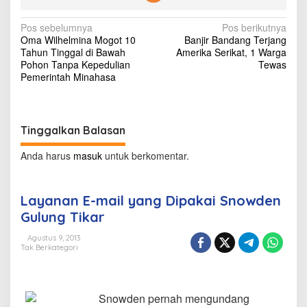
i
p
N
Pos sebelumnya
Pos berikutnya
a
Oma Wilhelmina Mogot 10
Banjir Bandang Terjang
k
a
Tahun Tinggal di Bawah
Amerika Serikat, 1 Warga
a
v
Pohon Tanpa Kepedulian
Tewas
i
Pemerintah Minahasa
S
i
n
g
o
w
a
d
Tinggalkan Balasan
s
e
n
Anda harus
masuk
untuk berkomentar.
i
G
u
p
l
o
Layanan E-mail yang Dipakai Snowden
u
Gulung Tikar
n
s
g
Agustus 9, 2013
T
Tak Berkategori
i
k
a
r
Snowden pernah mengundang