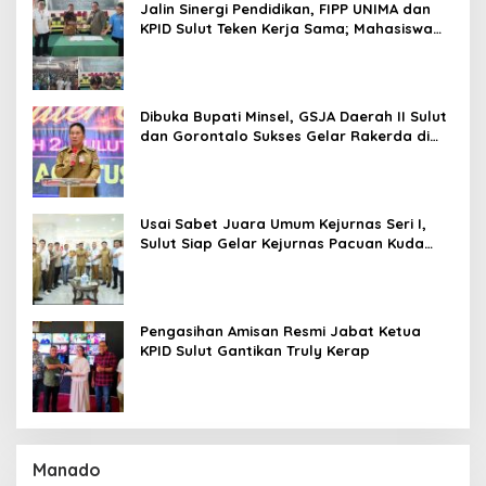
Jalin Sinergi Pendidikan, FIPP UNIMA dan
KPID Sulut Teken Kerja Sama; Mahasiswa
Baru Antusias Serap Materi Literasi
Penyiaran
Dibuka Bupati Minsel, GSJA Daerah II Sulut
dan Gorontalo Sukses Gelar Rakerda di
Amurang
Usai Sabet Juara Umum Kejurnas Seri I,
Sulut Siap Gelar Kejurnas Pacuan Kuda
Seri II Piala Presiden di Tompaso
Pengasihan Amisan Resmi Jabat Ketua
KPID Sulut Gantikan Truly Kerap
Manado