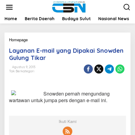
L
e
w
a
Home
Berita Daerah
Budaya Sulut
Nasional News
t
i
k
Homepage
L
e
a
k
Layanan E-mail yang Dipakai Snowden
y
o
a
n
Gulung Tikar
n
t
a
e
Agustus 9, 2013
Tak Berkategori
n
n
E
-
m
Snowden pernah mengundang
a
i
wartawan untuk jumpa pers dengan e-mail ini.
l
y
a
n
Ikuti Kami
g
D