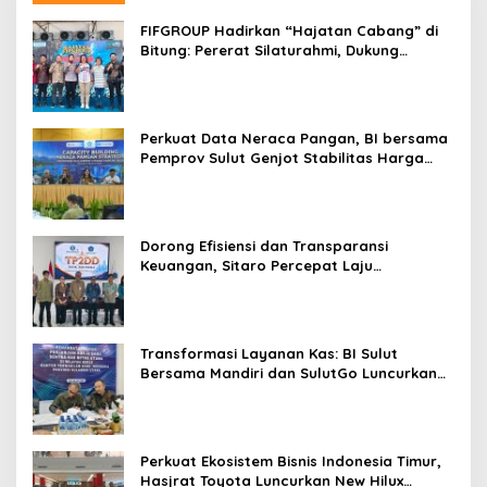
s
FIFGROUP Hadirkan “Hajatan Cabang” di
Bitung: Pererat Silaturahmi, Dukung
Ekonomi Lokal & Tawarkan Beragam
Promo Khusus
Perkuat Data Neraca Pangan, BI bersama
Pemprov Sulut Genjot Stabilitas Harga
dan Kendalikan Inflasi
Dorong Efisiensi dan Transparansi
Keuangan, Sitaro Percepat Laju
Digitalisasi Transaksi Bersama BI Sulut
Transformasi Layanan Kas: BI Sulut
Bersama Mandiri dan SulutGo Luncurkan
Sentra Kas Mitra Utama, Jangkau Wilayah
Kepulauan
Perkuat Ekosistem Bisnis Indonesia Timur,
Hasjrat Toyota Luncurkan New Hilux