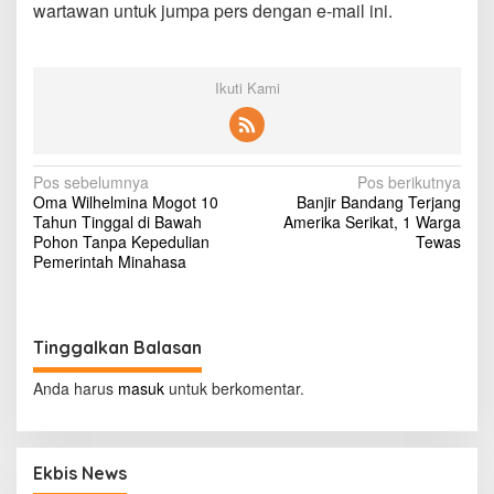
wartawan untuk jumpa pers dengan e-mail ini.
Ikuti Kami
N
Pos sebelumnya
Pos berikutnya
Oma Wilhelmina Mogot 10
Banjir Bandang Terjang
a
Tahun Tinggal di Bawah
Amerika Serikat, 1 Warga
v
Pohon Tanpa Kepedulian
Tewas
Pemerintah Minahasa
i
g
a
Tinggalkan Balasan
s
Anda harus
masuk
untuk berkomentar.
i
p
o
Ekbis News