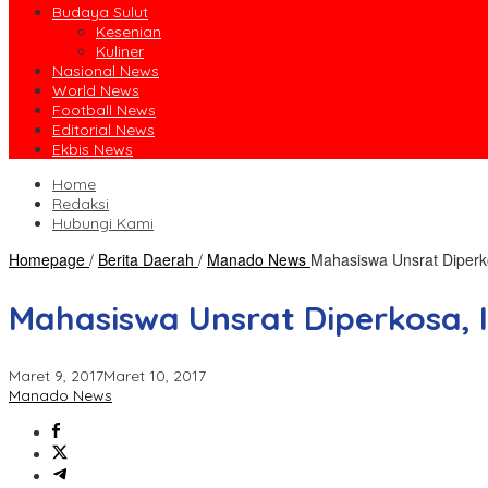
Budaya Sulut
Kesenian
Kuliner
Nasional News
World News
Football News
Editorial News
Ekbis News
Home
Redaksi
Hubungi Kami
Homepage
/
Berita Daerah
/
Manado News
Mahasiswa Unsrat Diperk
Mahasiswa Unsrat Diperkosa, 
Maret 9, 2017
Maret 10, 2017
Manado News