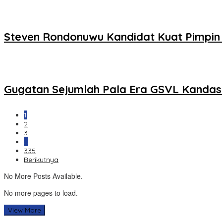
Steven Rondonuwu Kandidat Kuat Pimpin 
Gugatan Sejumlah Pala Era GSVL Kandas
1
2
3
…
335
Berikutnya
No More Posts Available.
No more pages to load.
View More