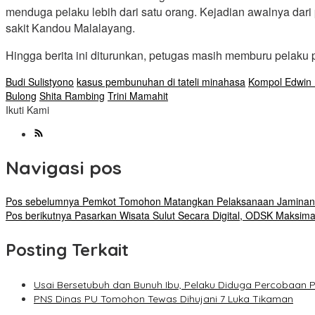
menduga pelaku lebih dari satu orang. Kejadian awalnya da
sakit Kandou Malalayang.
Hingga berita ini diturunkan, petugas masih memburu pelak
Budi Sulistyono
kasus pembunuhan di tateli minahasa
Kompol Edwin
Bulong
Shita Rambing
Trini Mamahit
Ikuti Kami
Navigasi pos
Pos sebelumnya
Pemkot Tomohon Matangkan Pelaksanaan Jaminan 
Pos berikutnya
Pasarkan Wisata Sulut Secara Digital, ODSK Maksima
Posting Terkait
Usai Bersetubuh dan Bunuh Ibu, Pelaku Diduga Percobaan P
PNS Dinas PU Tomohon Tewas Dihujani 7 Luka Tikaman