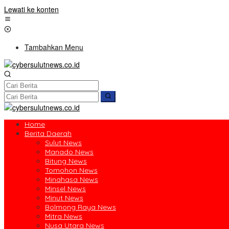
Lewati ke konten
Tambahkan Menu
Home
Berita Daerah
Sulut News
Manado News
Bitung News
Tomohon News
Minahasa News
Minsel News
Minut News
Bolmong Raya News
Mitra News
Nusa Utara News