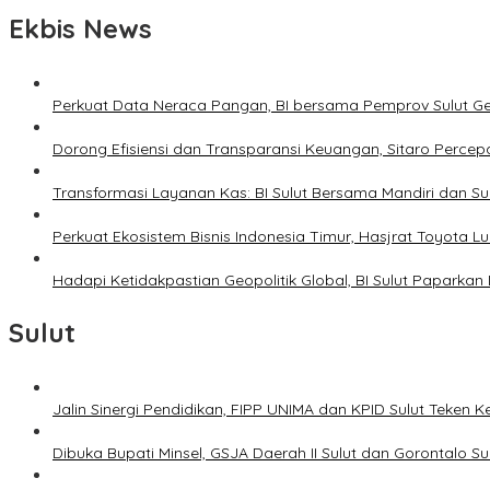
Ekbis News
Perkuat Data Neraca Pangan, BI bersama Pemprov Sulut Genj
Dorong Efisiensi dan Transparansi Keuangan, Sitaro Percepat
Transformasi Layanan Kas: BI Sulut Bersama Mandiri dan S
Perkuat Ekosistem Bisnis Indonesia Timur, Hasjrat Toyota L
Hadapi Ketidakpastian Geopolitik Global, BI Sulut Paparkan
Sulut
Jalin Sinergi Pendidikan, FIPP UNIMA dan KPID Sulut Teken 
Dibuka Bupati Minsel, GSJA Daerah II Sulut dan Gorontalo 