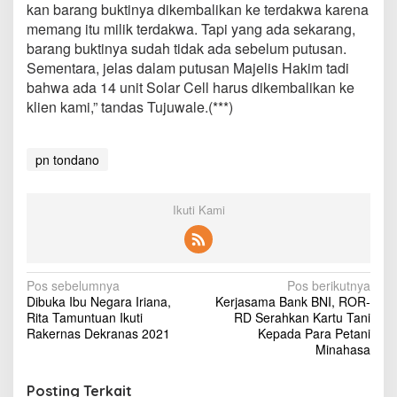
kan barang buktinya dikembalikan ke terdakwa karena
memang itu milik terdakwa. Tapi yang ada sekarang,
barang buktinya sudah tidak ada sebelum putusan.
Sementara, jelas dalam putusan Majelis Hakim tadi
bahwa ada 14 unit Solar Cell harus dikembalikan ke
klien kami,” tandas Tujuwale.(***)
pn tondano
Ikuti Kami
N
Pos sebelumnya
Pos berikutnya
Dibuka Ibu Negara Iriana,
Kerjasama Bank BNI, ROR-
a
Rita Tamuntuan Ikuti
RD Serahkan Kartu Tani
v
Rakernas Dekranas 2021
Kepada Para Petani
Minahasa
i
g
Posting Terkait