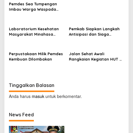
Pemdes Sea Tumpengan
Imbau Warga Waspada
Kebakaran
Laboratorium Kesehatan
Pemkab Siapkan Langkah
Masyarakat Minahasa
Antisipasi dan Siaga
Segera Beroperasi, Ini
Dampak El Nino di
Kegunaannya
Minahasa
Perpustakaan Milik Pemdes
Jalan Sehat Awali
Kembuan Dilombakan
Rangkaian Kegiatan HUT RI
ke-81 di Minahasa
Tinggalkan Balasan
Anda harus
masuk
untuk berkomentar.
News Feed