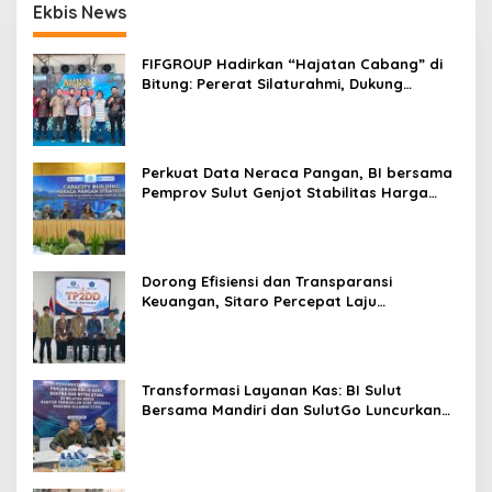
Ekbis News
FIFGROUP Hadirkan “Hajatan Cabang” di
Bitung: Pererat Silaturahmi, Dukung
Ekonomi Lokal & Tawarkan Beragam
Promo Khusus
Perkuat Data Neraca Pangan, BI bersama
Pemprov Sulut Genjot Stabilitas Harga
dan Kendalikan Inflasi
Dorong Efisiensi dan Transparansi
Keuangan, Sitaro Percepat Laju
Digitalisasi Transaksi Bersama BI Sulut
Transformasi Layanan Kas: BI Sulut
Bersama Mandiri dan SulutGo Luncurkan
Sentra Kas Mitra Utama, Jangkau Wilayah
Kepulauan