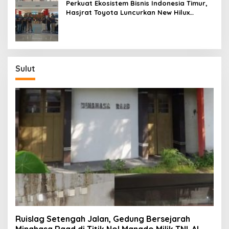
Perkuat Ekosistem Bisnis Indonesia Timur,
Hasjrat Toyota Luncurkan New Hilux
Generasi ke-9 di Manado
Sulut
Ruislag Setengah Jalan, Gedung Bersejarah
Minahasa Raad di Titik Nol Manado Milik TNI-AL