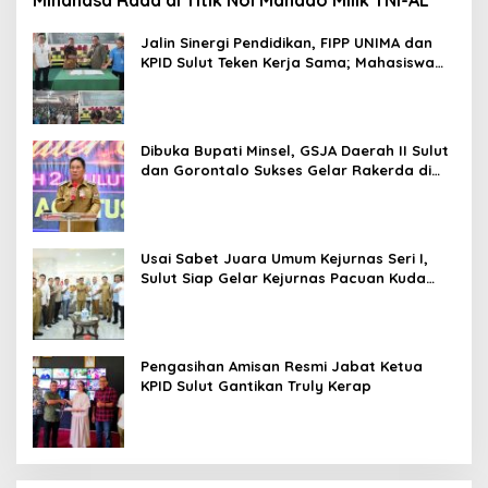
Jalin Sinergi Pendidikan, FIPP UNIMA dan
KPID Sulut Teken Kerja Sama; Mahasiswa
Baru Antusias Serap Materi Literasi
Penyiaran
Dibuka Bupati Minsel, GSJA Daerah II Sulut
dan Gorontalo Sukses Gelar Rakerda di
Amurang
Usai Sabet Juara Umum Kejurnas Seri I,
Sulut Siap Gelar Kejurnas Pacuan Kuda
Seri II Piala Presiden di Tompaso
Pengasihan Amisan Resmi Jabat Ketua
KPID Sulut Gantikan Truly Kerap