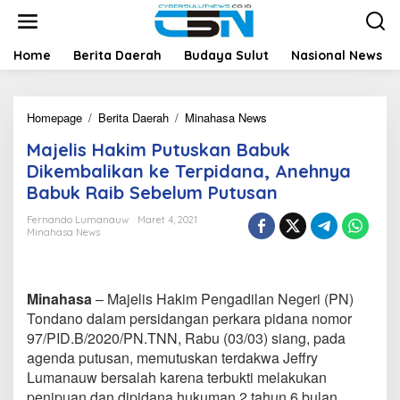
L
e
w
a
Home
Berita Daerah
Budaya Sulut
Nasional News
t
i
k
Homepage
/
Berita Daerah
/
Minahasa News
M
e
a
k
Majelis Hakim Putuskan Babuk
j
o
e
n
Dikembalikan ke Terpidana, Anehnya
l
t
Babuk Raib Sebelum Putusan
i
e
s
n
Fernando Lumanauw
Maret 4, 2021
H
Minahasa News
a
k
i
m
Minahasa
– Majelis Hakim Pengadilan Negeri (PN)
P
Tondano dalam persidangan perkara pidana nomor
u
97/PID.B/2020/PN.TNN, Rabu (03/03) siang, pada
t
agenda putusan, memutuskan terdakwa Jeffry
u
s
Lumanauw bersalah karena terbukti melakukan
k
penipuan dan dipidana hukuman 2 tahun 6 bulan