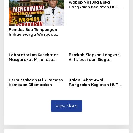
Wabup Vasung Buka
Rangkaian Kegiatan HUT RI
ke-81 di Kecamatan
Tompaso Raya
Pemdes Sea Tumpengan
Imbau Warga Waspada
Kebakaran
Laboratorium Kesehatan
Pemkab Siapkan Langkah
Masyarakat Minahasa
Antisipasi dan Siaga
Segera Beroperasi, Ini
Dampak El Nino di
Kegunaannya
Minahasa
Perpustakaan Milik Pemdes
Jalan Sehat Awali
Kembuan Dilombakan
Rangkaian Kegiatan HUT RI
ke-81 di Minahasa
View More