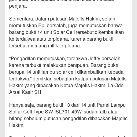
a
penjara.
n
B
Sementara, dalam putusan Majelis Hakim, selain
a
b
memutuskan Epi bersalah, juga memutuskan bahwa
u
barang bukti 14 unit Solar Cell tersebut dikembalikan
k
ke terdakwa atau terpidana, karena barang bukti
D
tersebut memang milik terpidana.
i
k
e
“Pengadilan memutuskan, terdakwa Jeffry bersalah
m
karena terbukti melakukan penipuan. Barang bukti
b
berupa 14 unit lampu solar cell dikembalikan kepada
a
terdakwa,” demikian sebagian kutipan putusan Majelis
l
Hakim yang dibacakan Ketua Majelis Hakim, La Ode
i
k
Arsal Kasir SH.
a
n
Hanya saja, barang bukti 13 dari 14 unit Panel Lampu
k
Sollar Cell Type SW-ISL701-40W, sudah raib atau
e
hilang sebelum putusan pengadilan dibacakan Majelis
T
e
Hakim.
r
p