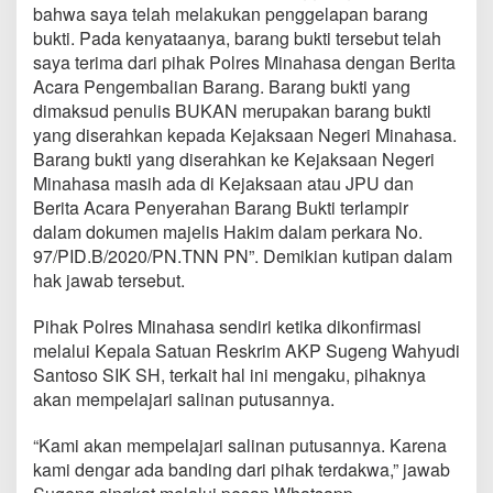
bahwa saya telah melakukan penggelapan barang
e
l
bukti. Pada kenyataanya, barang bukti tersebut telah
u
saya terima dari pihak Polres Minahasa dengan Berita
m
Acara Pengembalian Barang. Barang bukti yang
P
dimaksud penulis BUKAN merupakan barang bukti
u
t
yang diserahkan kepada Kejaksaan Negeri Minahasa.
u
Barang bukti yang diserahkan ke Kejaksaan Negeri
s
Minahasa masih ada di Kejaksaan atau JPU dan
a
Berita Acara Penyerahan Barang Bukti terlampir
n
dalam dokumen majelis Hakim dalam perkara No.
97/PID.B/2020/PN.TNN PN”. Demikian kutipan dalam
hak jawab tersebut.
Pihak Polres Minahasa sendiri ketika dikonfirmasi
melalui Kepala Satuan Reskrim AKP Sugeng Wahyudi
Santoso SIK SH, terkait hal ini mengaku, pihaknya
akan mempelajari salinan putusannya.
“Kami akan mempelajari salinan putusannya. Karena
kami dengar ada banding dari pihak terdakwa,” jawab