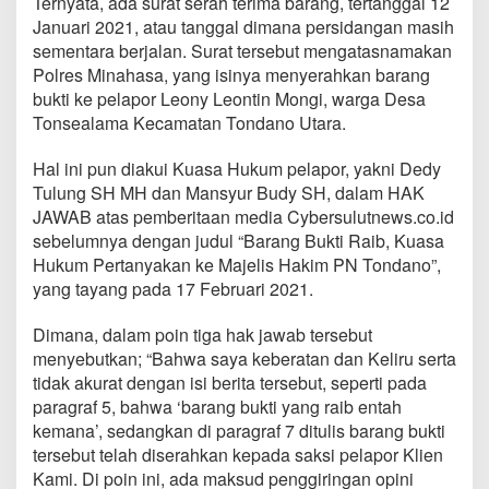
Ternyata, ada surat serah terima barang, tertanggal 12
i
Januari 2021, atau tanggal dimana persidangan masih
d
sementara berjalan. Surat tersebut mengatasnamakan
a
n
Polres Minahasa, yang isinya menyerahkan barang
a
bukti ke pelapor Leony Leontin Mongi, warga Desa
,
Tonsealama Kecamatan Tondano Utara.
A
n
Hal ini pun diakui Kuasa Hukum pelapor, yakni Dedy
e
h
Tulung SH MH dan Mansyur Budy SH, dalam HAK
n
JAWAB atas pemberitaan media Cybersulutnews.co.id
y
sebelumnya dengan judul “Barang Bukti Raib, Kuasa
a
Hukum Pertanyakan ke Majelis Hakim PN Tondano”,
B
a
yang tayang pada 17 Februari 2021.
b
u
Dimana, dalam poin tiga hak jawab tersebut
k
menyebutkan; “Bahwa saya keberatan dan Keliru serta
R
tidak akurat dengan isi berita tersebut, seperti pada
a
i
paragraf 5, bahwa ‘barang bukti yang raib entah
b
kemana’, sedangkan di paragraf 7 ditulis barang bukti
S
tersebut telah diserahkan kepada saksi pelapor Klien
e
Kami. Di poin ini, ada maksud penggiringan opini
b