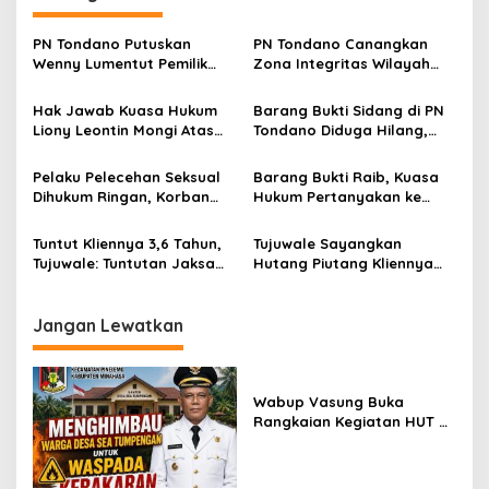
a
s
PN Tondano Putuskan
PN Tondano Canangkan
Wenny Lumentut Pemilik
Zona Integritas Wilayah
i
Sah Sebidang Tanah di
Bebas Korupsi dan WBBM
p
Kelurahan Talete ll
Hak Jawab Kuasa Hukum
Barang Bukti Sidang di PN
Liony Leontin Mongi Atas
Tondano Diduga Hilang,
o
Berita “Barang Bukti Raib,
Tujuwale Tindaklanjuti
s
Kuasa Hukum Pertanyakan
Laporan ke Polda Sulut
Pelaku Pelecehan Seksual
Barang Bukti Raib, Kuasa
ke Majelis Hakim PN
Dihukum Ringan, Korban
Hukum Pertanyakan ke
Tondano”
Merasa Keberatan
Majelis Hakim PN Tondano
Tuntut Kliennya 3,6 Tahun,
Tujuwale Sayangkan
Tujuwale: Tuntutan Jaksa
Hutang Piutang Kliennya
Mengada-ada
Dijadikan Kasus Pidana di
PN Tondano
Jangan Lewatkan
Wabup Vasung Buka
Rangkaian Kegiatan HUT RI
ke-81 di Kecamatan
Tompaso Raya