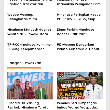
i
Bantuan Tracktor dari
Utamakan Pelayanan Prima
p
Gubernur, Dukung
Kepada Masyarakat
Ketahanan Pangan
Wabup Vasung:
Minahasa Peringkat Kedua
o
Peningkatan Mutu
PORPROV XII 2025, Siap
s
Pendidikan Jadi Prioritas
Jadi Tuan Rumah
Minahasa Kini Jadi Magnet
Dinas Perkim Minahasa
Wisata di Sulawesi Utara
Bahas RP3KP 2025
TP-PKK Minahasa Komitmen
RD-Vasung Dengarkan
Dukung Kesejahteraan
Pidato Gubernur di Rapat
Masyarakat Lewat
Paripurna DPRD Sulut
Program Terstruktur
Jangan Lewatkan
Dihadiri RD-Vasung,
Pemdes Sea Tumpengan
Pemkab Minahasa Turut
Imbau Warga Waspada