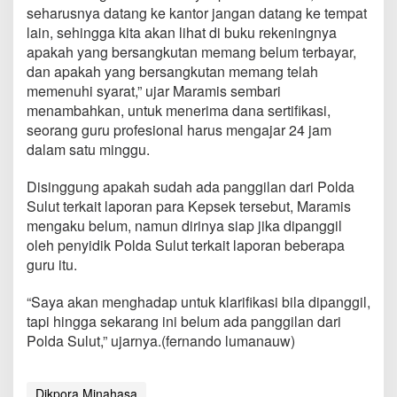
T
seharusnya datang ke kantor jangan datang ke tempat
a
lain, sehingga kita akan lihat di buku rekeningnya
k
apakah yang bersangkutan memang belum terbayar,
D
dan apakah yang bersangkutan memang telah
i
s
memenuhi syarat,” ujar Maramis sembari
a
menambahkan, untuk menerima dana sertifikasi,
l
seorang guru profesional harus mengajar 24 jam
u
dalam satu minggu.
r
k
a
Disinggung apakah sudah ada panggilan dari Polda
n
Sulut terkait laporan para Kepsek tersebut, Maramis
S
mengaku belum, namun dirinya siap jika dipanggil
e
oleh penyidik Polda Sulut terkait laporan beberapa
l
guru itu.
u
r
u
“Saya akan menghadap untuk klarifikasi bila dipanggil,
h
tapi hingga sekarang ini belum ada panggilan dari
n
Polda Sulut,” ujarnya.(fernando lumanauw)
y
a
Dikpora Minahasa