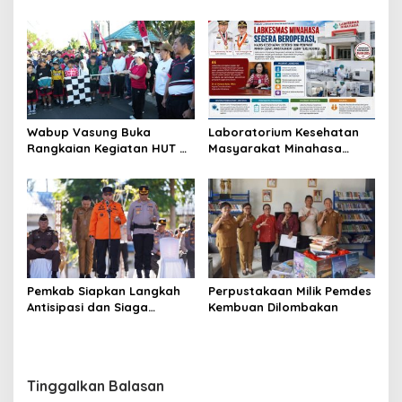
Sukseskan TIFF 2026
Kebakaran
Wabup Vasung Buka
Laboratorium Kesehatan
Rangkaian Kegiatan HUT RI
Masyarakat Minahasa
ke-81 di Kecamatan
Segera Beroperasi, Ini
Tompaso Raya
Kegunaannya
Pemkab Siapkan Langkah
Perpustakaan Milik Pemdes
Antisipasi dan Siaga
Kembuan Dilombakan
Dampak El Nino di
Minahasa
Tinggalkan Balasan