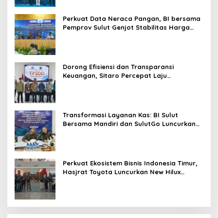
Perkuat Data Neraca Pangan, BI bersama
Pemprov Sulut Genjot Stabilitas Harga
dan Kendalikan Inflasi
Dorong Efisiensi dan Transparansi
Keuangan, Sitaro Percepat Laju
Digitalisasi Transaksi Bersama BI Sulut
Transformasi Layanan Kas: BI Sulut
Bersama Mandiri dan SulutGo Luncurkan
Sentra Kas Mitra Utama, Jangkau Wilayah
Kepulauan
Perkuat Ekosistem Bisnis Indonesia Timur,
Hasjrat Toyota Luncurkan New Hilux
Generasi ke-9 di Manado