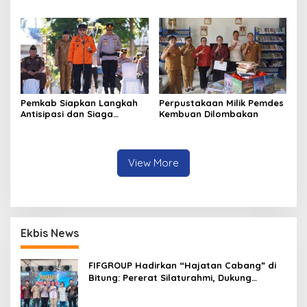
ke-81 di Kecamatan
Segera Beroperasi, Ini
Tompaso Raya
Kegunaannya
Pemkab Siapkan Langkah
Perpustakaan Milik Pemdes
Antisipasi dan Siaga
Kembuan Dilombakan
Dampak El Nino di
Minahasa
View More
Ekbis News
FIFGROUP Hadirkan “Hajatan Cabang” di
Bitung: Pererat Silaturahmi, Dukung
Ekonomi Lokal & Tawarkan Beragam
Promo Khusus