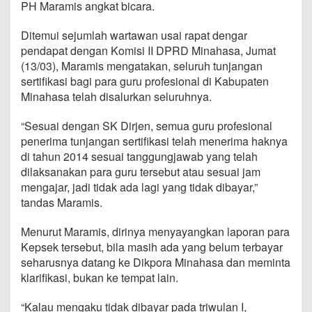
PH Maramis angkat bicara.
a
n
t
Ditemui sejumlah wartawan usai rapat dengar
a
pendapat dengan Komisi II DPRD Minahasa, Jumat
h
(13/03), Maramis mengatakan, seluruh tunjangan
T
sertifikasi bagi para guru profesional di Kabupaten
u
n
Minahasa telah disalurkan seluruhnya.
j
a
“Sesuai dengan SK Dirjen, semua guru profesional
n
penerima tunjangan sertifikasi telah menerima haknya
g
di tahun 2014 sesuai tanggungjawab yang telah
a
n
dilaksanakan para guru tersebut atau sesuai jam
S
mengajar, jadi tidak ada lagi yang tidak dibayar,”
e
tandas Maramis.
r
t
Menurut Maramis, dirinya menyayangkan laporan para
i
f
Kepsek tersebut, bila masih ada yang belum terbayar
i
seharusnya datang ke Dikpora Minahasa dan meminta
k
klarifikasi, bukan ke tempat lain.
a
s
“Kalau mengaku tidak dibayar pada triwulan I,
i