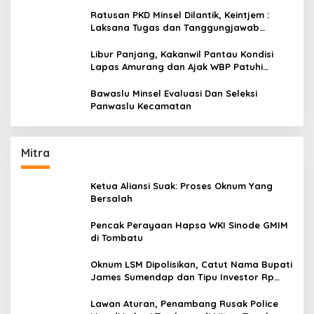
Ratusan PKD Minsel Dilantik, Keintjem :
Laksana Tugas dan Tanggungjawab
Dengan Baik
Libur Panjang, Kakanwil Pantau Kondisi
Lapas Amurang dan Ajak WBP Patuhi
Aturan Yang Berlaku
Bawaslu Minsel Evaluasi Dan Seleksi
Panwaslu Kecamatan
Mitra
Ketua Aliansi Suak: Proses Oknum Yang
Bersalah
Pencak Perayaan Hapsa WKI Sinode GMIM
di Tombatu
Oknum LSM Dipolisikan, Catut Nama Bupati
James Sumendap dan Tipu Investor Rp
200 Juta
Lawan Aturan, Penambang Rusak Police