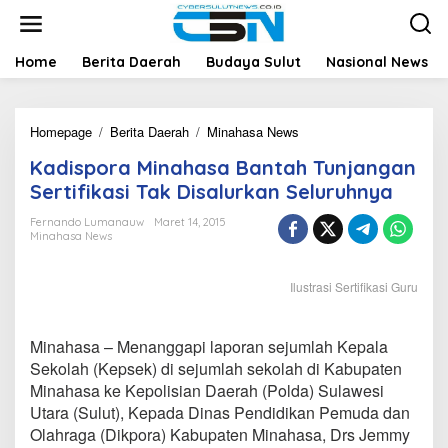
L
e
w
a
Home
Berita Daerah
Budaya Sulut
Nasional News
t
i
k
Homepage
/
Berita Daerah
/
Minahasa News
K
e
a
k
Kadispora Minahasa Bantah Tunjangan
d
o
i
n
Sertifikasi Tak Disalurkan Seluruhnya
s
t
p
e
Fernando Lumanauw
Maret 14, 2015
Minahasa News
o
n
r
a
Ilustrasi Sertifikasi Guru
M
i
n
Minahasa – Menanggapi laporan sejumlah Kepala
a
h
Sekolah (Kepsek) di sejumlah sekolah di Kabupaten
a
Minahasa ke Kepolisian Daerah (Polda) Sulawesi
s
Utara (Sulut), Kepada Dinas Pendidikan Pemuda dan
a
Olahraga (Dikpora) Kabupaten Minahasa, Drs Jemmy
B