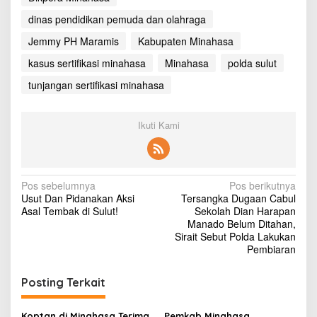
dinas pendidikan pemuda dan olahraga
Jemmy PH Maramis
Kabupaten Minahasa
kasus sertifikasi minahasa
Minahasa
polda sulut
tunjangan sertifikasi minahasa
Ikuti Kami
N
Pos sebelumnya
Pos berikutnya
Usut Dan Pidanakan Aksi
Tersangka Dugaan Cabul
a
Asal Tembak di Sulut!
Sekolah Dian Harapan
v
Manado Belum Ditahan,
Sirait Sebut Polda Lakukan
i
Pembiaran
g
Posting Terkait
a
s
Koptan di Minahasa Terima
Pemkab Minahasa