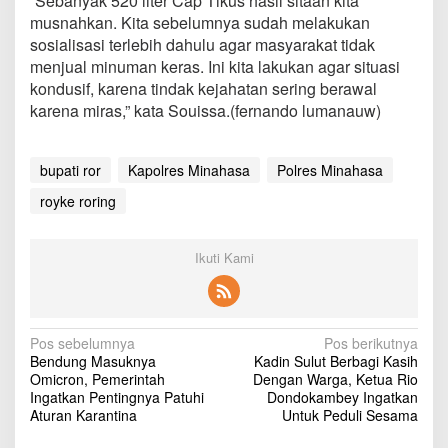
“Sebanyak 520 liter Cap Tikus hasil sitaan kita
a
musnahkan. Kita sebelumnya sudah melakukan
S
sosialisasi terlebih dahulu agar masyarakat tidak
i
t
menjual minuman keras. Ini kita lakukan agar situasi
a
kondusif, karena tindak kejahatan sering berawal
d
karena miras,” kata Souissa.(fernando lumanauw)
a
n
M
bupati ror
Kapolres Minahasa
Polres Minahasa
u
s
royke roring
n
a
h
Ikuti Kami
k
a
n
5
2
N
Pos sebelumnya
Pos berikutnya
0
Bendung Masuknya
Kadin Sulut Berbagi Kasih
a
L
Omicron, Pemerintah
Dengan Warga, Ketua Rio
i
v
Ingatkan Pentingnya Patuhi
Dondokambey Ingatkan
t
Aturan Karantina
Untuk Peduli Sesama
e
i
r