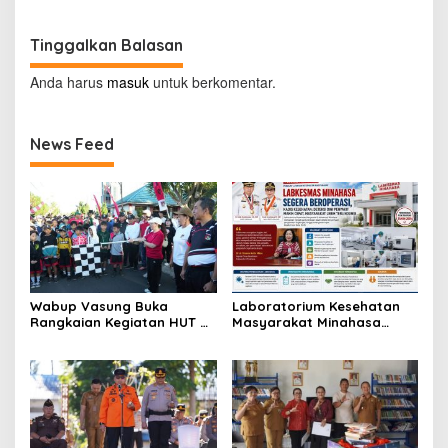
Tinggalkan Balasan
Anda harus
masuk
untuk berkomentar.
News Feed
Wabup Vasung Buka
Laboratorium Kesehatan
Rangkaian Kegiatan HUT RI
Masyarakat Minahasa
ke-81 di Kecamatan
Segera Beroperasi, Ini
Tompaso Raya
Kegunaannya