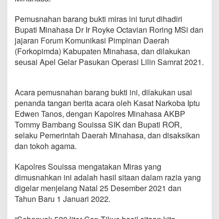
a
n
Pemusnahan barang bukti miras ini turut dihadiri
K
Bupati Minahasa Dr Ir Royke Octavian Roring MSi dan
a
m
jajaran Forum Komunikasi Pimpinan Daerah
t
(Forkopimda) Kabupaten Minahasa, dan dilakukan
i
seusai Apel Gelar Pasukan Operasi Lilin Samrat 2021.
b
m
a
Acara pemusnahan barang bukti ini, dilakukan usai
s
,
penanda tangan berita acara oleh Kasat Narkoba Iptu
P
Edwen Tanos, dengan Kapolres Minahasa AKBP
o
Tommy Bambang Souissa SIK dan Bupati ROR,
l
selaku Pemerintah Daerah Minahasa, dan disaksikan
r
e
dan tokoh agama.
s
M
Kapolres Souissa mengatakan Miras yang
i
dimusnahkan ini adalah hasil sitaan dalam razia yang
n
digelar menjelang Natal 25 Desember 2021 dan
a
h
Tahun Baru 1 Januari 2022.
a
s