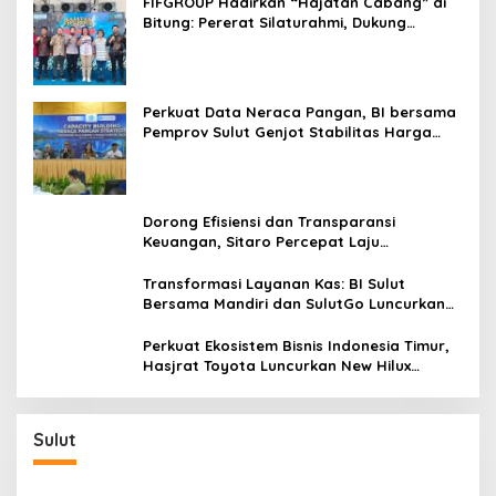
FIFGROUP Hadirkan “Hajatan Cabang” di
Bitung: Pererat Silaturahmi, Dukung
Ekonomi Lokal & Tawarkan Beragam
Promo Khusus
Perkuat Data Neraca Pangan, BI bersama
Pemprov Sulut Genjot Stabilitas Harga
dan Kendalikan Inflasi
Dorong Efisiensi dan Transparansi
Keuangan, Sitaro Percepat Laju
Digitalisasi Transaksi Bersama BI Sulut
Transformasi Layanan Kas: BI Sulut
Bersama Mandiri dan SulutGo Luncurkan
Sentra Kas Mitra Utama, Jangkau Wilayah
Kepulauan
Perkuat Ekosistem Bisnis Indonesia Timur,
Hasjrat Toyota Luncurkan New Hilux
Generasi ke-9 di Manado
Sulut