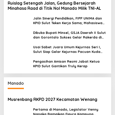
Ruislag Setengah Jalan, Gedung Bersejarah
Minahasa Raad di Titik Nol Manado Milik TNI-AL
Jalin Sinergi Pendidikan, FIPP UNIMA dan
KPID Sulut Teken Kerja Sama; Mahasiswa
Baru Antusias Serap Materi Literasi
Penyiaran
Dibuka Bupati Minsel, GSJA Daerah II Sulut
dan Gorontalo Sukses Gelar Rakerda di
Amurang
Usai Sabet Juara Umum Kejurnas Seri I,
Sulut Siap Gelar Kejurnas Pacuan Kuda
Seri II Piala Presiden di Tompaso
Pengasihan Amisan Resmi Jabat Ketua
KPID Sulut Gantikan Truly Kerap
Manado
Musrenbang RKPD 2027 Kecamatan Wenang
Pertama di Manado, Legislator Venny
Nangka Ramaikan Figura Kampung