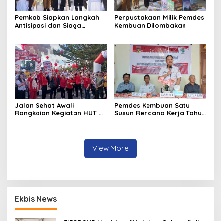
Pemkab Siapkan Langkah
Perpustakaan Milik Pemdes
Antisipasi dan Siaga
Kembuan Dilombakan
Dampak El Nino di
Minahasa
Jalan Sehat Awali
Pemdes Kembuan Satu
Rangkaian Kegiatan HUT RI
Susun Rencana Kerja Tahun
ke-81 di Minahasa
2027
View More
Ekbis News