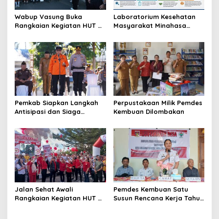
Wabup Vasung Buka
Laboratorium Kesehatan
Rangkaian Kegiatan HUT RI
Masyarakat Minahasa
ke-81 di Kecamatan
Segera Beroperasi, Ini
Tompaso Raya
Kegunaannya
Pemkab Siapkan Langkah
Perpustakaan Milik Pemdes
Antisipasi dan Siaga
Kembuan Dilombakan
Dampak El Nino di
Minahasa
Jalan Sehat Awali
Pemdes Kembuan Satu
Rangkaian Kegiatan HUT RI
Susun Rencana Kerja Tahun
ke-81 di Minahasa
2027