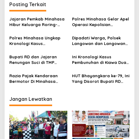
g
C
Posting Terkait
a
a
p
s
Jajaran Pemkab Minahasa
Polres Minahasa Gelar Apel
T
Hibur Keluarga Roring-
Operasi Kepolisian
i
i
Waani Lewat Ibadah
Terpusat Lilin 2025
k
p
u
Polres Minahasa Ungkap
Dipadati Warga, Polsek
s
Kronologi Kasus
Langowan dan Langowan
o
Pembunuhan di Temboan
Barat Gelar Pangan Murah
s
Bupati RD dan Jajaran
Ini Kronologi Kasus
Renungan Suci di TMP
Pembunuhan di Kiawa Dua
Tondano
Menurut Polres Minahasa
Razia Pajak Kendaraan
HUT Bhayangkara ke-79, Ini
Bermotor Di Minahasa
Yang Disorot Bupati RD
Dipantau Langsung Wabup
Terhadap Polri
Vasung
Jangan Lewatkan