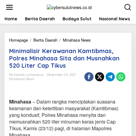
L
e
w
a
Home
Berita Daerah
Budaya Sulut
Nasional News
t
i
k
Homepage
/
Berita Daerah
/
Minahasa News
M
e
i
k
Minimalisir Kerawanan Kamtibmas,
n
o
i
n
Polres Minahasa Sita dan Musnahkan
m
t
520 Liter Cap Tikus
a
e
l
n
Fernando Lumanauw
Desember 24, 2021
i
Minahasa News
s
i
r
K
Minahasa
– Dalam rangka menciptakan suasana
e
keamanan dan ketertiban masyarakat (Kamtibmas)
r
yang kondusif, Polres Minahasa menyita dan
a
memusnahkan 520 liter minuman keras jenis Cap
w
a
Tikus, Kamis (23/12) pagi, di halaman Mapolres
n
Minahasa.