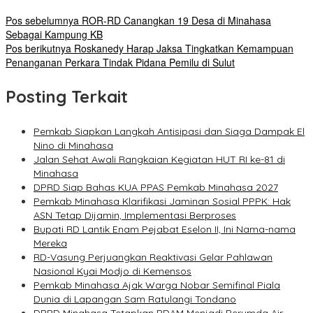
Pos sebelumnya
ROR-RD Canangkan 19 Desa di Minahasa
Sebagai Kampung KB
Pos berikutnya
Roskanedy Harap Jaksa Tingkatkan Kemampuan
Penanganan Perkara Tindak Pidana Pemilu di Sulut
Posting Terkait
Pemkab Siapkan Langkah Antisipasi dan Siaga Dampak El
Nino di Minahasa
Jalan Sehat Awali Rangkaian Kegiatan HUT RI ke-81 di
Minahasa
DPRD Siap Bahas KUA PPAS Pemkab Minahasa 2027
Pemkab Minahasa Klarifikasi Jaminan Sosial PPPK: Hak
ASN Tetap Dijamin, Implementasi Berproses
Bupati RD Lantik Enam Pejabat Eselon II, Ini Nama-nama
Mereka
RD-Vasung Perjuangkan Reaktivasi Gelar Pahlawan
Nasional Kyai Modjo di Kemensos
Pemkab Minahasa Ajak Warga Nobar Semifinal Piala
Dunia di Lapangan Sam Ratulangi Tondano