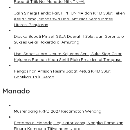
Raad di Titik Nol Manado Milik TNI-AL
Jalin Sinergi Pendidikan, FIPP UNIMA dan KPID Sulut Teken
Kerja Sama; Mahasiswa Baru Antusias Serap Materi
Literasi Penyiaran
Dibuka Bupati Minsel, GSJA Daerah II Sulut dan Gorontalo
Sukses Gelar Rakerda di Amurang
Usai Sabet Juara Umum Kejurnas Seri I, Sulut Siap Gelar
Kejurnas Pacuan Kuda Seri II Piala Presiden di Tompaso
Pengasihan Amisan Resmi Jabat Ketua KPID Sulut
Gantikan Truly Kerap
Manado
Musrenbang RKPD 2027 Kecamatan Wenang
Pertama di Manado, Legislator Venny Nangka Ramaikan
Figura Kampung Titiwungen Utara