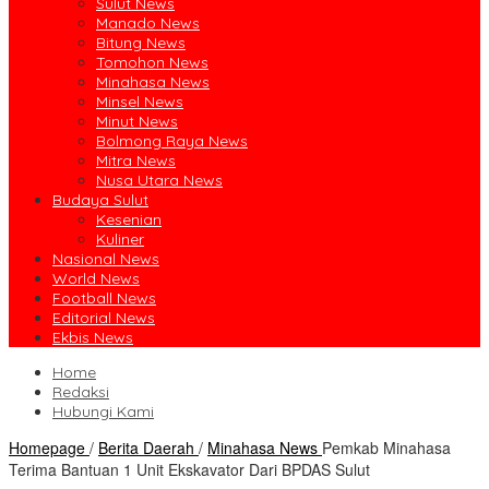
Sulut News
Manado News
Bitung News
Tomohon News
Minahasa News
Minsel News
Minut News
Bolmong Raya News
Mitra News
Nusa Utara News
Budaya Sulut
Kesenian
Kuliner
Nasional News
World News
Football News
Editorial News
Ekbis News
Home
Redaksi
Hubungi Kami
Homepage
/
Berita Daerah
/
Minahasa News
Pemkab Minahasa
Terima Bantuan 1 Unit Ekskavator Dari BPDAS Sulut