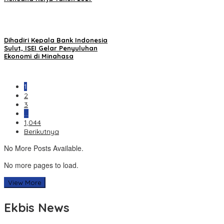
Dihadiri Kepala Bank Indonesia
Sulut, ISEI Gelar Penyuluhan
Ekonomi di Minahasa
1
2
3
…
1,044
Berikutnya
No More Posts Available.
No more pages to load.
View More
Ekbis News