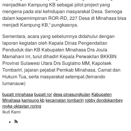
menjadikan Kampung KB sebagai pilot project yang
mengena pada sisi kehidupan masyarakat Desa. Semoga
dalam kepemimpinan ROR-RD, 227 Desa di Minahasa bisa
menjadi Kampung KB,” pungkasnya.
Sementara, acara yang sebelumnya didahului dengan
laporan kegiatan oleh Kepala Dinas Pengendalian
Penduduk dan KB Kabupaten Minahasa Dra Joula
Mamahani ini, turut dihadiri Kepala Perwakilan BKKBN
Provinsi Sulawesi Utara Drs Sugiatno MM, Kapolsek
Tombariri, jajaran pejabat Pemkab Minahasa, Camat dan
Hukum Tua, serta masyarakat setempat.(fernando
lumanauw)
bupati minahasa
bupati ror
desa pinasungkulan
Kabupaten
Minahasa
kampung kb
kecamatan tombariri
robby dondokambey
royke oktavian roring
Ikuti Kami