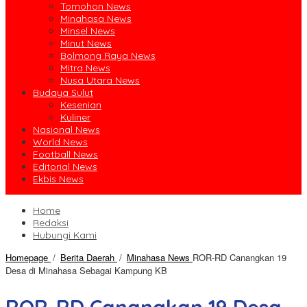
Tomohon News
Minahasa News
Minsel News
Minut News
Bolmong Raya News
Mitra News
Nusa Utara News
Budaya Sulut
Kesenian
Kuliner
Nasional News
World News
Football News
Editorial News
Ekbis News
Home
Redaksi
Hubungi Kami
Homepage
/
Berita Daerah
/
Minahasa News
ROR-RD Canangkan 19
Desa di Minahasa Sebagai Kampung KB