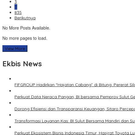
3
…
835
Berikutnya
No More Posts Available.
No more pages to load.
View More
Ekbis News
FIFGROUP Hadirkan “Hajatan Cabang” di Bitung: Pererat S
Perkuat Data Neraca Pangan, BI bersama Pemprov Sulut Genj
Dorong Efisiensi dan Transparansi Keuangan, Sitaro Percepat
Transformasi Layanan Kas: BI Sulut Bersama Mandiri dan S
Perkuat Ekosistem Bisnis Indonesia Timur, Hasjrat Toyota L