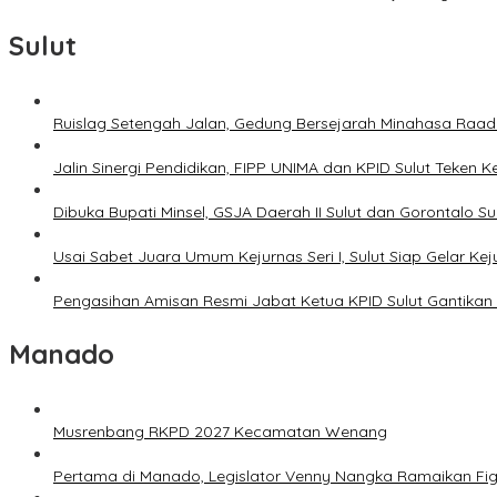
Sulut
Ruislag Setengah Jalan, Gedung Bersejarah Minahasa Raad d
Jalin Sinergi Pendidikan, FIPP UNIMA dan KPID Sulut Teken 
Dibuka Bupati Minsel, GSJA Daerah II Sulut dan Gorontalo 
Usai Sabet Juara Umum Kejurnas Seri I, Sulut Siap Gelar Ke
Pengasihan Amisan Resmi Jabat Ketua KPID Sulut Gantikan 
Manado
Musrenbang RKPD 2027 Kecamatan Wenang
Pertama di Manado, Legislator Venny Nangka Ramaikan Fi