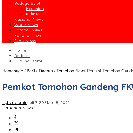
Budaya Sulut
Kesenian
Kuliner
Nasional News
World News
Football News
Editorial News
Ekbis News
Home
Redaksi
Hubungi Kami
Homepage
/
Berita Daerah
/
Tomohon News
Pemkot Tomohon Ganden
Pemkot Tomohon Gandeng FKUB
cyber admin
Juli 7, 2021
Juli 8, 2021
Tomohon News