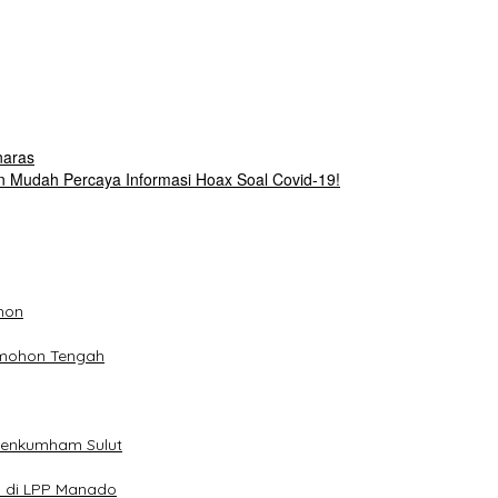
naras
 Mudah Percaya Informasi Hoax Soal Covid-19!
hon
omohon Tengah
menkumham Sulut
n di LPP Manado