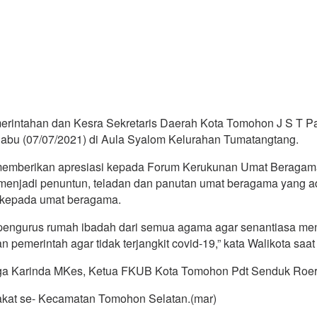
merintahan dan Kesra Sekretaris Daerah Kota Tomohon J S T 
abu (07/07/2021) di Aula Syalom Kelurahan Tumatangtang.
memberikan apresiasi kepada Forum Kerukunan Umat Beragama
enjadi penuntun, teladan dan panutan umat beragama yang ada
 kepada umat beragama.
n pengurus rumah ibadah dari semua agama agar senantiasa m
pemerintah agar tidak terjangkit covid-19,” kata Walikota saat
 Olga Karinda MKes, Ketua FKUB Kota Tomohon Pdt Senduk R
rakat se- Kecamatan Tomohon Selatan.(mar)