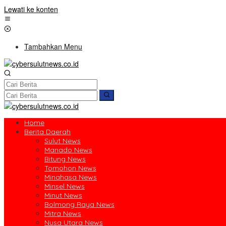
Lewati ke konten
Tambahkan Menu
Home
Berita Daerah
Sulut News
Manado News
Bitung News
Tomohon News
Minahasa News
Minsel News
Minut News
Bolmong Raya News
Mitra News
Nusa Utara News