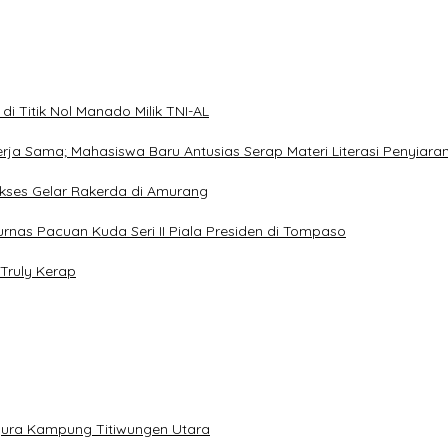
i Titik Nol Manado Milik TNI-AL
Kerja Sama; Mahasiswa Baru Antusias Serap Materi Literasi Penyiara
Sukses Gelar Rakerda di Amurang
jurnas Pacuan Kuda Seri II Piala Presiden di Tompaso
Truly Kerap
gura Kampung Titiwungen Utara