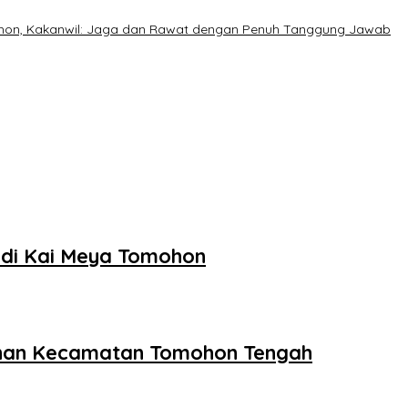
on, Kakanwil: Jaga dan Rawat dengan Penuh Tanggung Jawab
 di Kai Meya Tomohon
ahan Kecamatan Tomohon Tengah