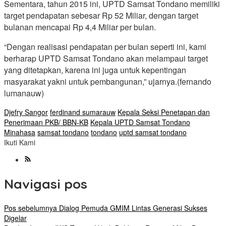
Sementara, tahun 2015 ini, UPTD Samsat Tondano memiliki
target pendapatan sebesar Rp 52 Miliar, dengan target
bulanan mencapai Rp 4,4 Miliar per bulan.
“Dengan realisasi pendapatan per bulan seperti ini, kami
berharap UPTD Samsat Tondano akan melampaui target
yang ditetapkan, karena ini juga untuk kepentingan
masyarakat yakni untuk pembangunan,” ujarnya.(fernando
lumanauw)
Djefry Sangor
ferdinand sumarauw
Kepala Seksi Penetapan dan
Penerimaan PKB/ BBN-KB
Kepala UPTD Samsat Tondano
Minahasa
samsat tondano
tondano
uptd samsat tondano
Ikuti Kami
Navigasi pos
Pos sebelumnya
Dialog Pemuda GMIM Lintas Generasi Sukses
Digelar