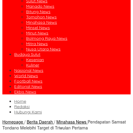
Sulut News
Manado News
Bitung News
Tomohon News
Minahasa News
Minsel News
Minut News
Bolmong Raya News
Mitra News
Nusa Utara News
Budaya Sulut
Kesenian
Kuliner
Nasional News
World News
Football News
Editorial News
Ekbis News
Home
Redaksi
Hubungi Kami
Homepage
/
Berita Daerah
/
Minahasa News
Pendapatan Samsat
Tondano Melebihi Target di Triwulan Pertama