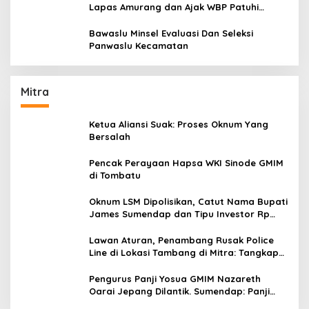
Lapas Amurang dan Ajak WBP Patuhi
Aturan Yang Berlaku
Bawaslu Minsel Evaluasi Dan Seleksi
Panwaslu Kecamatan
Mitra
Ketua Aliansi Suak: Proses Oknum Yang
Bersalah
Pencak Perayaan Hapsa WKI Sinode GMIM
di Tombatu
Oknum LSM Dipolisikan, Catut Nama Bupati
James Sumendap dan Tipu Investor Rp
200 Juta
Lawan Aturan, Penambang Rusak Police
Line di Lokasi Tambang di Mitra: Tangkap
Mereka!!
Pengurus Panji Yosua GMIM Nazareth
Oarai Jepang Dilantik. Sumendap: Panji
Yosua harus Menjaga Dan Melindungi