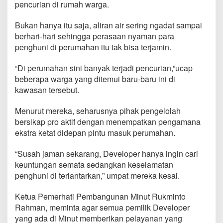
pencurian di rumah warga.
i
d
e
Bukan hanya itu saja, aliran air sering ngadat sampai
n
berhari-hari sehingga perasaan nyaman para
c
penghuni di perumahan itu tak bisa terjamin.
e
M
i
“Di perumahan sini banyak terjadi pencurian,”ucap
n
beberapa warga yang ditemui baru-baru ini di
u
kawasan tersebut.
t
T
Menurut mereka, seharusnya pihak pengelolah
a
k
bersikap pro aktif dengan menempatkan pengamana
A
ekstra ketat didepan pintu masuk perumahan.
m
a
“Susah jaman sekarang, Developer hanya ingin cari
n
keuntungan semata sedangkan keselamatan
penghuni di terlantarkan,” umpat mereka kesal.
Ketua Pemerhati Pembangunan Minut Rukminto
Rahman, meminta agar semua pemilik Developer
yang ada di Minut memberikan pelayanan yang