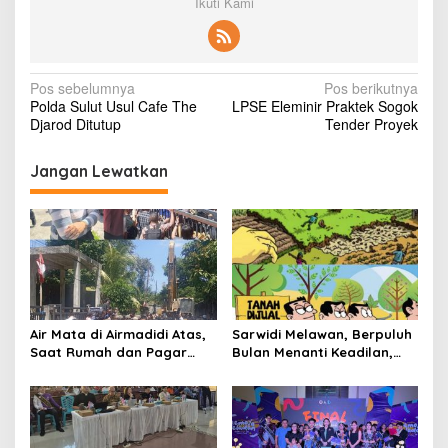
Ikuti Kami
N
Pos sebelumnya
Pos berikutnya
Polda Sulut Usul Cafe The
LPSE Eleminir Praktek Sogok
a
Djarod Ditutup
Tender Proyek
v
i
Jangan Lewatkan
g
a
s
i
p
Air Mata di Airmadidi Atas,
Sarwidi Melawan, Berpuluh
o
Saat Rumah dan Pagar
Bulan Menanti Keadilan,
s
Dirobohkan, Harapan
Saat Eksekusi Menjelang
Keadilan Belum Padam
Justru Harapan Diuji