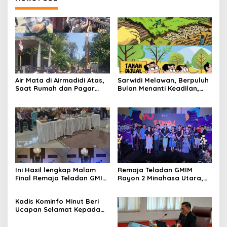
Air Mata di Airmadidi Atas,
Sarwidi Melawan, Berpuluh
Saat Rumah dan Pagar
Bulan Menanti Keadilan,
Dirobohkan, Harapan
Saat Eksekusi Menjelang
Keadilan Belum Padam
Justru Harapan Diuji
Ini Hasil lengkap Malam
Remaja Teladan GMIM
Final Remaja Teladan GMIM
Rayon 2 Minahasa Utara,
Rayon 2 Minut Tahun 2026
Jaedon dan Gracia
Bersinar dan Raih Gelar
Kadis Kominfo Minut Beri
Bergengsi
Ucapan Selamat Kepada
Bupati Joune Ganda