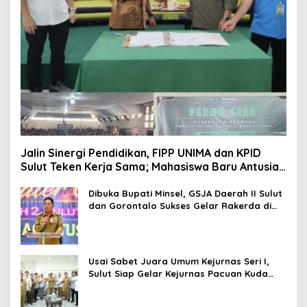
Jalin Sinergi Pendidikan, FIPP UNIMA dan KPID
Sulut Teken Kerja Sama; Mahasiswa Baru Antusias
Serap Materi Literasi Penyiaran
Dibuka Bupati Minsel, GSJA Daerah II Sulut
dan Gorontalo Sukses Gelar Rakerda di
Amurang
Usai Sabet Juara Umum Kejurnas Seri I,
Sulut Siap Gelar Kejurnas Pacuan Kuda
Seri II Piala Presiden di Tompaso