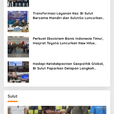
Transformasi Layanan Kas: BI Sulut
Bersama Mandiri dan SulutGo Luncurkan
Sentra Kas Mitra Utama, Jangkau Wilayah
Kepulauan
Perkuat Ekosistem Bisnis Indonesia Timur,
Hasjrat Toyota Luncurkan New Hilux
Generasi ke-9 di Manado
Hadapi Ketidakpastian Geopolitik Global,
BI Sulut Paparkan Delapan Langkah
Strategis Perkuat Rupiah dan Stabilitas
Ekonomi
Sulut