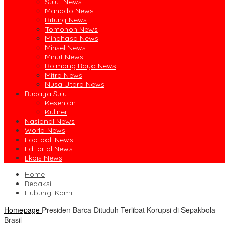
Sulut News
Manado News
Bitung News
Tomohon News
Minahasa News
Minsel News
Minut News
Bolmong Raya News
Mitra News
Nusa Utara News
Budaya Sulut
Kesenian
Kuliner
Nasional News
World News
Football News
Editorial News
Ekbis News
Home
Redaksi
Hubungi Kami
Homepage
Presiden Barca Dituduh Terlibat Korupsi di Sepakbola
Brasil