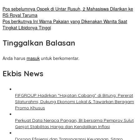
Pos sebelumnya
Ospek di Untar Rusuh, 2 Mahasiswa Dilarikan ke
RS Royal Taruma
Pos berikutnya
Ini Warna Pakaian yang Dikenakan Wanita Saat
Tingkat Libidonya Tinggi
Tinggalkan Balasan
Anda harus
masuk
untuk berkomentar.
Ekbis News
FIFGROUP Hadirkan “Hajatan Cabang” di Bitung: Pererat
Silaturahmi, Dukung Ekonomi Lokal & Tawarkan Beragam
Promo Khusus
Perkuat Data Neraca Pangan, BI bersama Pemprov Sulut
Genjot Stabilitas Harga dan Kendalikan Inflasi
Dorong Efisiensi dan Transparansi Keuangan, Sitaro