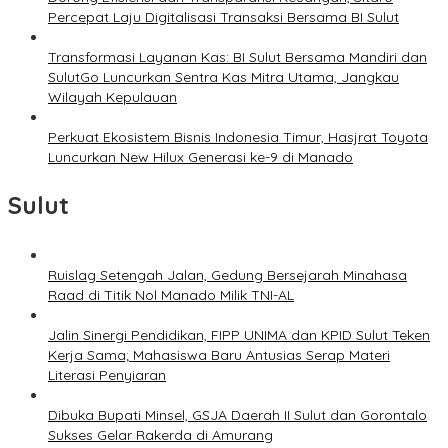
Percepat Laju Digitalisasi Transaksi Bersama BI Sulut
Transformasi Layanan Kas: BI Sulut Bersama Mandiri dan
SulutGo Luncurkan Sentra Kas Mitra Utama, Jangkau
Wilayah Kepulauan
Perkuat Ekosistem Bisnis Indonesia Timur, Hasjrat Toyota
Luncurkan New Hilux Generasi ke-9 di Manado
Sulut
Ruislag Setengah Jalan, Gedung Bersejarah Minahasa
Raad di Titik Nol Manado Milik TNI-AL
Jalin Sinergi Pendidikan, FIPP UNIMA dan KPID Sulut Teken
Kerja Sama; Mahasiswa Baru Antusias Serap Materi
Literasi Penyiaran
Dibuka Bupati Minsel, GSJA Daerah II Sulut dan Gorontalo
Sukses Gelar Rakerda di Amurang