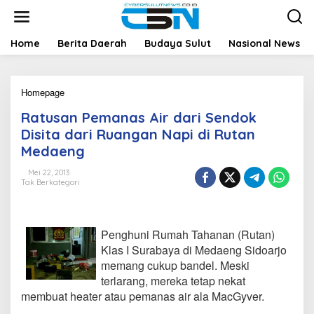
L
e
w
a
Home
Berita Daerah
Budaya Sulut
Nasional News
t
i
k
Homepage
R
e
a
k
Ratusan Pemanas Air dari Sendok
t
o
u
n
Disita dari Ruangan Napi di Rutan
s
t
Medaeng
a
e
n
n
Mei 22, 2013
P
Tak Berkategori
e
m
a
n
Penghuni Rumah Tahanan (Rutan)
a
Klas I Surabaya di Medaeng Sidoarjo
s
memang cukup bandel. Meski
A
terlarang, mereka tetap nekat
i
r
membuat heater atau pemanas air ala MacGyver.
d