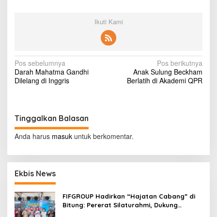
a
r
i
Ikuti Kami
S
e
n
d
N
Pos sebelumnya
Pos berikutnya
o
Darah Mahatma Gandhi
Anak Sulung Beckham
k
a
Dilelang di Inggris
Berlatih di Akademi QPR
D
v
i
s
i
i
g
t
Tinggalkan Balasan
a
a
d
Anda harus
masuk
untuk berkomentar.
s
a
r
i
i
R
p
Ekbis News
u
o
a
n
FIFGROUP Hadirkan “Hajatan Cabang” di
s
g
Bitung: Pererat Silaturahmi, Dukung
a
Ekonomi Lokal & Tawarkan Beragam