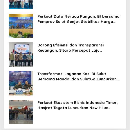
n
Promo Khusus
N
a
Perkuat Data Neraca Pangan, BI bersama
p
Pemprov Sulut Genjot Stabilitas Harga
i
dan Kendalikan Inflasi
d
i
R
u
Dorong Efisiensi dan Transparansi
t
Keuangan, Sitaro Percepat Laju
a
Digitalisasi Transaksi Bersama BI Sulut
n
M
e
Transformasi Layanan Kas: BI Sulut
d
Bersama Mandiri dan SulutGo Luncurkan
a
Sentra Kas Mitra Utama, Jangkau Wilayah
e
Kepulauan
n
g
Perkuat Ekosistem Bisnis Indonesia Timur,
Hasjrat Toyota Luncurkan New Hilux
Generasi ke-9 di Manado