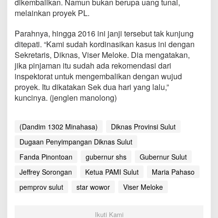
dikembalikan. Namun bukan berupa uang tunai,
a
melainkan proyek PL.
n
P
e
Parahnya, hingga 2016 ini janji tersebut tak kunjung
n
ditepati. “Kami sudah kordinasikan kasus ini dengan
y
Sekretaris, Diknas, Viser Meloke. Dia mengatakan,
i
jika pinjaman itu sudah ada rekomendasi dari
m
p
inspektorat untuk mengembalikan dengan wujud
a
proyek. Itu dikatakan Sek dua hari yang lalu,”
n
kuncinya. (jenglen manolong)
g
a
n
(Dandim 1302 Minahasa)
Diknas Provinsi Sulut
d
i
Dugaan Penyimpangan Diknas Sulut
D
i
Fanda Pinontoan
gubernur shs
Gubernur Sulut
k
n
Jeffrey Sorongan
Ketua PAMI Sulut
Maria Pahaso
a
pemprov sulut
star wowor
Viser Meloke
s
S
u
Ikuti Kami
l