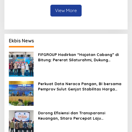
View More
Ekbis News
FIFGROUP Hadirkan “Hajatan Cabang” di
Bitung: Pererat Silaturahmi, Dukung
Ekonomi Lokal & Tawarkan Beragam
Promo Khusus
Perkuat Data Neraca Pangan, BI bersama
Pemprov Sulut Genjot Stabilitas Harga
dan Kendalikan Inflasi
Dorong Efisiensi dan Transparansi
Keuangan, Sitaro Percepat Laju
Digitalisasi Transaksi Bersama BI Sulut