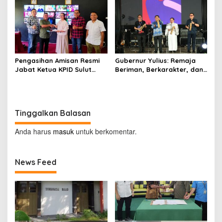
di Tompaso
Pengasihan Amisan Resmi
Gubernur Yulius: Remaja
Jabat Ketua KPID Sulut
Beriman, Berkarakter, dan
Gantikan Truly Kerap
Berkarya Adalah Kekuatan
Sulawesi Utara
Tinggalkan Balasan
Anda harus
masuk
untuk berkomentar.
News Feed