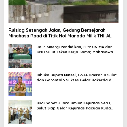
Ruislag Setengah Jalan, Gedung Bersejarah
Minahasa Raad di Titik Nol Manado Milik TNI-AL
Jalin Sinergi Pendidikan, FIPP UNIMA dan
KPID Sulut Teken Kerja Sama; Mahasiswa
Baru Antusias Serap Materi Literasi
Penyiaran
Dibuka Bupati Minsel, GSJA Daerah II Sulut
dan Gorontalo Sukses Gelar Rakerda di
Amurang
Usai Sabet Juara Umum Kejurnas Seri I,
Sulut Siap Gelar Kejurnas Pacuan Kuda
Seri II Piala Presiden di Tompaso