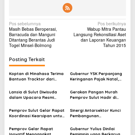
u
t
N
Pos sebelumnya
Pos berikutnya
Masih Bebas Beroperasi,
Wabup Mitra Pantau
a
Barracuda dan Manguni
Langsung Rekonsiliasi Aset
v
Ditantang Berantas Judi
dan Laporan Keuangan
Togel Minsel-Bolmong
Tahun 2015
i
g
Posting Terkait
a
s
Koptan di Minahasa Terima
Gubernur YSK Perpanjang
Bantuan Tracktor dari
Keringanan Pajak Natal,
i
Gubernur, Dukung
Warga Sulut Diberi Waktu
p
Ketahanan Pangan
hingga 20 Desember!
Lansia di Sulut Diwisuda
Gerakan Pangan Murah
dalam Upacara Resmi
Pemprov Sulut Hadir di
o
Dipimpin Wagub Victor
Bolaang Mongondow
s
Mailangkay
Selatan
Pemprov Sulut Gelar Rapat
Sinergi Antarsektor Kunci
Koordinasi Kearsipan untuk
Pembangunan
Perkuat Tata Kelola Arsip
Kependudukan Sulawesi
Daerah
Utara 2025–2029
Pemprov Gelar Rapat
Gubernur Yulius Dinilai
Inovatif Mengangkat
Pemimpin yang Berkarya