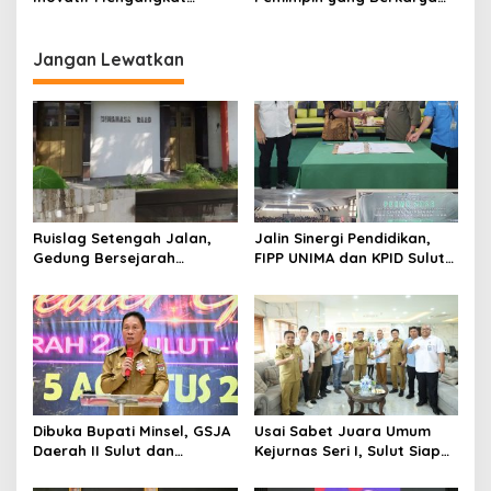
Kearifan Lokal untuk
Tanpa Banyak Bicara,
Pengendalian Penduduk
Seniman Sulut Beri
Sulut
Apresiasi
Jangan Lewatkan
Ruislag Setengah Jalan,
Jalin Sinergi Pendidikan,
Gedung Bersejarah
FIPP UNIMA dan KPID Sulut
Minahasa Raad di Titik Nol
Teken Kerja Sama;
Manado Milik TNI-AL
Mahasiswa Baru Antusias
Serap Materi Literasi
Penyiaran
Dibuka Bupati Minsel, GSJA
Usai Sabet Juara Umum
Daerah II Sulut dan
Kejurnas Seri I, Sulut Siap
Gorontalo Sukses Gelar
Gelar Kejurnas Pacuan
Rakerda di Amurang
Kuda Seri II Piala Presiden