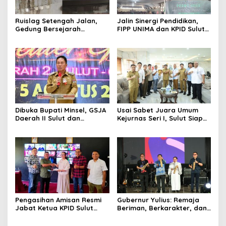
Ruislag Setengah Jalan,
Jalin Sinergi Pendidikan,
Gedung Bersejarah
FIPP UNIMA dan KPID Sulut
Minahasa Raad di Titik Nol
Teken Kerja Sama;
Manado Milik TNI-AL
Mahasiswa Baru Antusias
Serap Materi Literasi
Penyiaran
Dibuka Bupati Minsel, GSJA
Usai Sabet Juara Umum
Daerah II Sulut dan
Kejurnas Seri I, Sulut Siap
Gorontalo Sukses Gelar
Gelar Kejurnas Pacuan
Rakerda di Amurang
Kuda Seri II Piala Presiden
di Tompaso
Pengasihan Amisan Resmi
Gubernur Yulius: Remaja
Jabat Ketua KPID Sulut
Beriman, Berkarakter, dan
Gantikan Truly Kerap
Berkarya Adalah Kekuatan
Sulawesi Utara