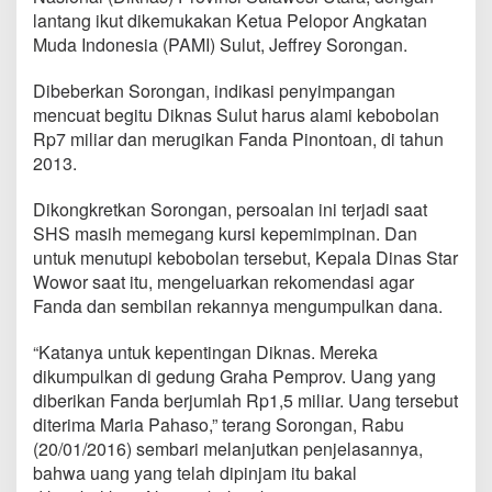
M
lantang ikut dikemukakan Ketua Pelopor Angkatan
i
Muda Indonesia (PAMI) Sulut, Jeffrey Sorongan.
l
i
a
Dibeberkan Sorongan, indikasi penyimpangan
r
mencuat begitu Diknas Sulut harus alami kebobolan
,
Rp7 miliar dan merugikan Fanda Pinontoan, di tahun
P
2013.
A
M
I
Dikongkretkan Sorongan, persoalan ini terjadi saat
B
SHS masih memegang kursi kepemimpinan. Dan
e
untuk menutupi kebobolan tersebut, Kepala Dinas Star
b
Wowor saat itu, mengeluarkan rekomendasi agar
e
Fanda dan sembilan rekannya mengumpulkan dana.
r
K
a
“Katanya untuk kepentingan Diknas. Mereka
s
dikumpulkan di gedung Graha Pemprov. Uang yang
u
diberikan Fanda berjumlah Rp1,5 miliar. Uang tersebut
s
diterima Maria Pahaso,” terang Sorongan, Rabu
D
u
(20/01/2016) sembari melanjutkan penjelasannya,
g
bahwa uang yang telah dipinjam itu bakal
a