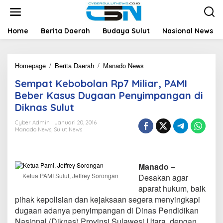
L
e
w
a
Home
Berita Daerah
Budaya Sulut
Nasional News
t
i
k
Homepage
/
Berita Daerah
/
Manado News
S
e
e
k
Sempat Kebobolan Rp7 Miliar, PAMI
m
o
p
n
Beber Kasus Dugaan Penyimpangan di
a
t
Diknas Sulut
t
e
K
n
Cyber Admin
Januari 20, 2016
e
Manado News
,
Sulut News
b
o
b
o
Manado
–
l
Ketua PAMI Sulut, Jeffrey Sorongan
Desakan agar
a
aparat hukum, baik
n
pihak kepolisian dan kejaksaan segera menyingkapi
R
p
dugaan adanya penyimpangan di Dinas Pendidikan
7
Nasional (Diknas) Provinsi Sulawesi Utara, dengan