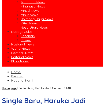
Tomohon News
Minahasa News
Minsel News
Minut News
Bolmong Raya News
Mitra News
Nusa Utara News
Budaya Sulut
Kesenian
Kuliner
Nasional News
World News
Football News
Editorial News
Ekbis News
Home
Redaksi
Hubungi Kami
Homepage
Single Baru, Haruka Jadi Center JKT48
Single Baru, Haruka Jadi