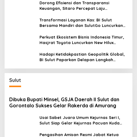
Dorong Efisiensi dan Transparansi
Keuangan, Sitaro Percepat Laju
Digitalisasi Transaksi Bersama BI Sulut
Transformasi Layanan Kas: BI Sulut
Bersama Mandiri dan SulutGo Luncurkan
Sentra Kas Mitra Utama, Jangkau Wilayah
Kepulauan
Perkuat Ekosistem Bisnis Indonesia Timur,
Hasjrat Toyota Luncurkan New Hilux
Generasi ke-9 di Manado
Hadapi Ketidakpastian Geopolitik Global,
BI Sulut Paparkan Delapan Langkah
Strategis Perkuat Rupiah dan Stabilitas
Ekonomi
Sulut
Dibuka Bupati Minsel, GSJA Daerah II Sulut dan
Gorontalo Sukses Gelar Rakerda di Amurang
Usai Sabet Juara Umum Kejurnas Seri I,
Sulut Siap Gelar Kejurnas Pacuan Kuda
Seri II Piala Presiden di Tompaso
Pengasihan Amisan Resmi Jabat Ketua