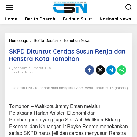
L
e
w
a
Home
Berita Daerah
Budaya Sulut
Nasional News
t
i
k
Homepage
/
Berita Daerah
/
Tomohon News
S
e
K
k
SKPD Dituntut Cerdas Susun Renja dan
P
o
D
n
Renstra Kota Tomohon
D
t
i
e
Cyber Admin
Maret 4, 2016
Tomohon News
t
n
u
n
Jajaran PNS Tomohon saat mengikuti Apel Awal Tahun 2016 (foto:ist)
t
u
t
Tomohon – Walikota Jimmy Eman melalui
C
e
Pelaksana Harian Asisten Ekonomi dan
r
Pembangunan yang juga Staf Ahli Walikota Bidang
d
Ekonomi dan Keuangan Ir Royke Roeroe menekankan
a
setiap SKPD harus jeli dan cerdas menyusun Renstra
s