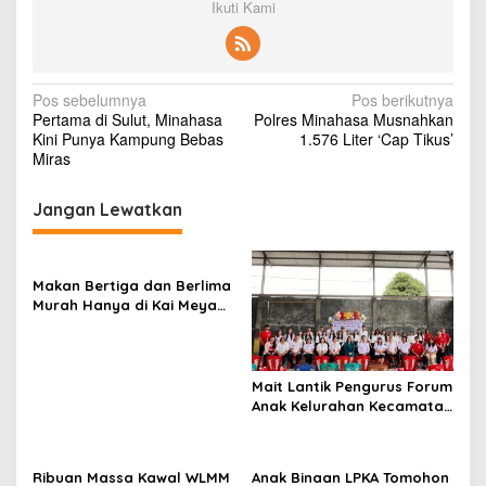
Ikuti Kami
N
Pos sebelumnya
Pos berikutnya
Pertama di Sulut, Minahasa
Polres Minahasa Musnahkan
a
Kini Punya Kampung Bebas
1.576 Liter ‘Cap Tikus’
v
Miras
i
Jangan Lewatkan
g
a
s
Makan Bertiga dan Berlima
Murah Hanya di Kai Meya
i
Tomohon
p
o
Mait Lantik Pengurus Forum
s
Anak Kelurahan Kecamatan
Tomohon Tengah
Ribuan Massa Kawal WLMM
Anak Binaan LPKA Tomohon