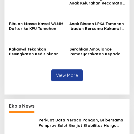
Anak Kelurahan Kecamatan
Tomohon Tengah
Ribuan Massa Kawal WLMM
Anak Binaan LPKA Tomohon
Daftar ke KPU Tomohon
Ibadah Bersama Kakanwil
Kemenkumham Sulut
Kakanwil Tekankan
Serahkan Ambulance
Peningkatan Kedisiplinan
Pemasyarakatan Kepada
dan Pelayanan di LPP
LPKA Tomohon, Kakanwil:
Manado
Jaga dan Rawat dengan
Penuh Tanggung Jawab
View More
Ekbis News
Perkuat Data Neraca Pangan, BI bersama
Pemprov Sulut Genjot Stabilitas Harga
dan Kendalikan Inflasi