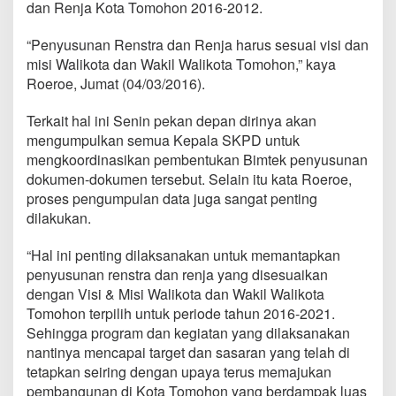
dan Renja Kota Tomohon 2016-2012.
S
u
s
“Penyusunan Renstra dan Renja harus sesuai visi dan
u
misi Walikota dan Wakil Walikota Tomohon,” kaya
n
Roeroe, Jumat (04/03/2016).
R
e
n
Terkait hal ini Senin pekan depan dirinya akan
j
mengumpulkan semua Kepala SKPD untuk
a
mengkoordinasikan pembentukan Bimtek penyusunan
d
dokumen-dokumen tersebut. Selain itu kata Roeroe,
a
proses pengumpulan data juga sangat penting
n
R
dilakukan.
e
n
“Hal ini penting dilaksanakan untuk memantapkan
s
penyusunan renstra dan renja yang disesuaikan
t
dengan Visi & Misi Walikota dan Wakil Walikota
r
a
Tomohon terpilih untuk periode tahun 2016-2021.
K
Sehingga program dan kegiatan yang dilaksanakan
o
nantinya mencapai target dan sasaran yang telah di
t
tetapkan seiring dengan upaya terus memajukan
a
T
pembangunan di Kota Tomohon yang berdampak luas