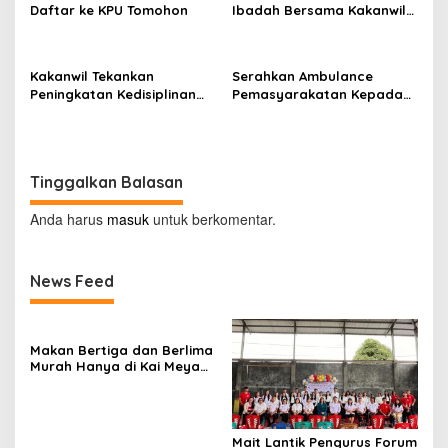
Daftar ke KPU Tomohon
Ibadah Bersama Kakanwil
Kemenkumham Sulut
Kakanwil Tekankan
Serahkan Ambulance
Peningkatan Kedisiplinan
Pemasyarakatan Kepada
dan Pelayanan di LPP
LPKA Tomohon, Kakanwil:
Manado
Jaga dan Rawat dengan
Penuh Tanggung Jawab
Tinggalkan Balasan
Anda harus
masuk
untuk berkomentar.
News Feed
Makan Bertiga dan Berlima
Murah Hanya di Kai Meya
Tomohon
Mait Lantik Pengurus Forum