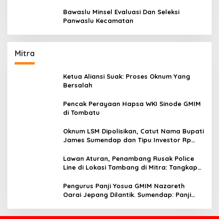
Aturan Yang Berlaku
Bawaslu Minsel Evaluasi Dan Seleksi
Panwaslu Kecamatan
Mitra
Ketua Aliansi Suak: Proses Oknum Yang
Bersalah
Pencak Perayaan Hapsa WKI Sinode GMIM
di Tombatu
Oknum LSM Dipolisikan, Catut Nama Bupati
James Sumendap dan Tipu Investor Rp
200 Juta
Lawan Aturan, Penambang Rusak Police
Line di Lokasi Tambang di Mitra: Tangkap
Mereka!!
Pengurus Panji Yosua GMIM Nazareth
Oarai Jepang Dilantik. Sumendap: Panji
Yosua harus Menjaga Dan Melindungi
Jemaat