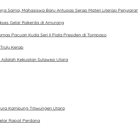
Kerja Sama; Mahasiswa Baru Antusias Serap Materi Literasi Penyiara
Sukses Gelar Rakerda di Amurang
jurnas Pacuan Kuda Seri II Piala Presiden di Tompaso
Truly Kerap
a Adalah Kekuatan Sulawesi Utara
gura Kampung Titiwungen Utara
elar Rapat Perdana