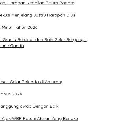
hkan, Harapan Keadilan Belum Padam
ekusi Menjelang Justru Harapan Diuji
2 Minut Tahun 2026
Gracia Bersinar dan Raih Gelar Bergengsi
Joune Ganda
Sukses Gelar Rakerda di Amurang
 Tahun 2024
n Tanggungjawab Dengan Baik
 Ajak WBP Patuhi Aturan Yang Berlaku