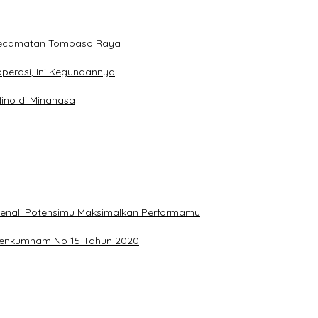
 Kecamatan Tompaso Raya
perasi, Ini Kegunaannya
ino di Minahasa
, Kenali Potensimu Maksimalkan Performamu
ermenkumham No 15 Tahun 2020