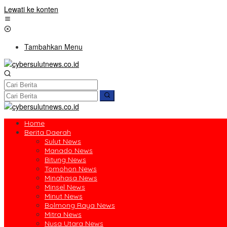
Lewati ke konten
Tambahkan Menu
Home
Berita Daerah
Sulut News
Manado News
Bitung News
Tomohon News
Minahasa News
Minsel News
Minut News
Bolmong Raya News
Mitra News
Nusa Utara News