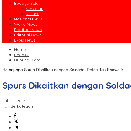
Budaya Sulut
Kesenian
Kuliner
Nasional News
World News
Football News
Editorial News
Ekbis News
Home
Redaksi
Hubungi Kami
Homepage
Spurs Dikaitkan dengan Soldado, Defoe Tak Khawatir
Spurs Dikaitkan dengan Solda
Juli 28, 2013
Tak Berkategori