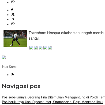
Tottenham Hotspur dikabarkan tengah membu
santai.
Ikuti Kami
Navigasi pos
Pos sebelumnya
Seorang Pria Ditemukan Menggantung di Pojok Tem
Pos berikutnya
Usai Dipecat Inter, Stramaccioni Rajin Menimba Ilmu