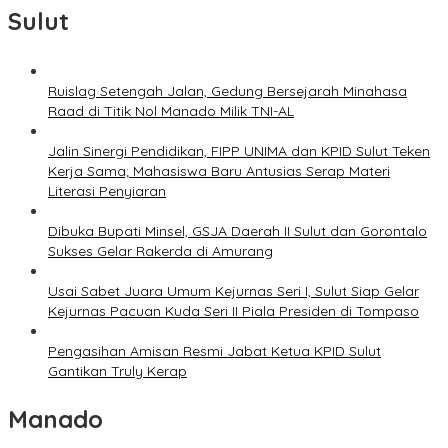
Sulut
Ruislag Setengah Jalan, Gedung Bersejarah Minahasa
Raad di Titik Nol Manado Milik TNI-AL
Jalin Sinergi Pendidikan, FIPP UNIMA dan KPID Sulut Teken
Kerja Sama; Mahasiswa Baru Antusias Serap Materi
Literasi Penyiaran
Dibuka Bupati Minsel, GSJA Daerah II Sulut dan Gorontalo
Sukses Gelar Rakerda di Amurang
Usai Sabet Juara Umum Kejurnas Seri I, Sulut Siap Gelar
Kejurnas Pacuan Kuda Seri II Piala Presiden di Tompaso
Pengasihan Amisan Resmi Jabat Ketua KPID Sulut
Gantikan Truly Kerap
Manado