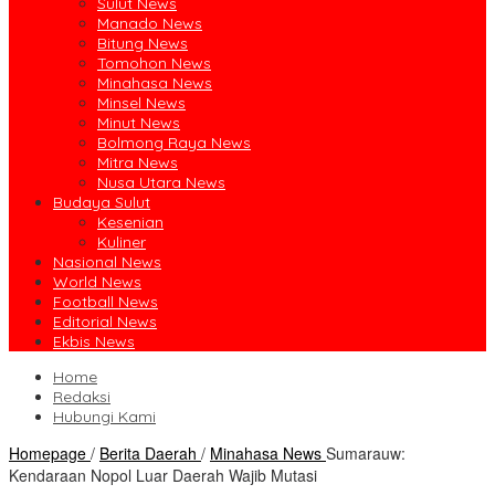
Sulut News
Manado News
Bitung News
Tomohon News
Minahasa News
Minsel News
Minut News
Bolmong Raya News
Mitra News
Nusa Utara News
Budaya Sulut
Kesenian
Kuliner
Nasional News
World News
Football News
Editorial News
Ekbis News
Home
Redaksi
Hubungi Kami
Homepage
/
Berita Daerah
/
Minahasa News
Sumarauw:
Kendaraan Nopol Luar Daerah Wajib Mutasi