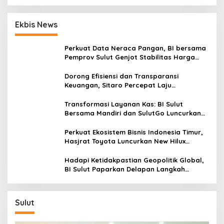
Ekbis News
Perkuat Data Neraca Pangan, BI bersama
Pemprov Sulut Genjot Stabilitas Harga
dan Kendalikan Inflasi
Dorong Efisiensi dan Transparansi
Keuangan, Sitaro Percepat Laju
Digitalisasi Transaksi Bersama BI Sulut
Transformasi Layanan Kas: BI Sulut
Bersama Mandiri dan SulutGo Luncurkan
Sentra Kas Mitra Utama, Jangkau Wilayah
Kepulauan
Perkuat Ekosistem Bisnis Indonesia Timur,
Hasjrat Toyota Luncurkan New Hilux
Generasi ke-9 di Manado
Hadapi Ketidakpastian Geopolitik Global,
BI Sulut Paparkan Delapan Langkah
Strategis Perkuat Rupiah dan Stabilitas
Ekonomi
Sulut