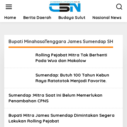
L
e
w
a
Home
Berita Daerah
Budaya Sulut
Nasional News
t
i
k
e
Bupati MinahasaTenggara James Sumendap SH
k
o
n
Rolling Pejabat Mitra Tak Berhenti
t
Pada Wua dan Makalow
e
n
Sumendap: Butuh 100 Tahun Kebun
Raya Ratatotok Menjadi Favorite.
Sumendap :Mitra Saat Ini Belum Memerlukan
Penambahan CPNS
Bupati Mitra James Sumendap Dimintakan Segera
Lakukan Rolling Pejabat