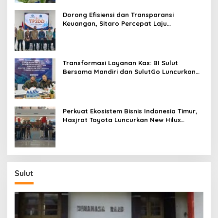
Dorong Efisiensi dan Transparansi
Keuangan, Sitaro Percepat Laju
Digitalisasi Transaksi Bersama BI Sulut
Transformasi Layanan Kas: BI Sulut
Bersama Mandiri dan SulutGo Luncurkan
Sentra Kas Mitra Utama, Jangkau Wilayah
Kepulauan
Perkuat Ekosistem Bisnis Indonesia Timur,
Hasjrat Toyota Luncurkan New Hilux
Generasi ke-9 di Manado
Sulut