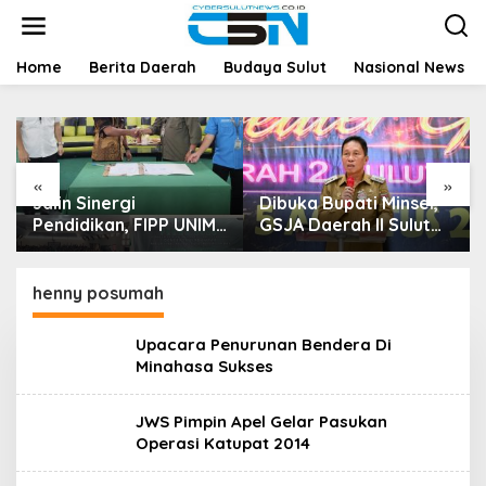
L
e
w
a
Home
Berita Daerah
Budaya Sulut
Nasional News
t
i
k
e
k
«
»
o
Jalin Sinergi
Dibuka Bupati Minsel,
n
t
Pendidikan, FIPP UNIMA
GSJA Daerah II Sulut
e
dan KPID Sulut Teken
dan Gorontalo Sukses
n
Kerja Sama;
Gelar Rakerda di
Mahasiswa Baru
Amurang
henny posumah
Antusias Serap Materi
Literasi Penyiaran
Upacara Penurunan Bendera Di
Minahasa Sukses
JWS Pimpin Apel Gelar Pasukan
Operasi Katupat 2014