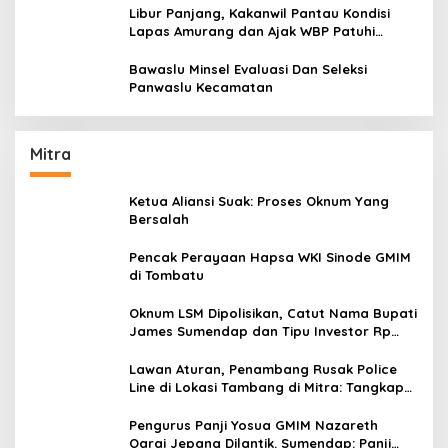
Libur Panjang, Kakanwil Pantau Kondisi
Lapas Amurang dan Ajak WBP Patuhi
Aturan Yang Berlaku
Bawaslu Minsel Evaluasi Dan Seleksi
Panwaslu Kecamatan
Mitra
Ketua Aliansi Suak: Proses Oknum Yang
Bersalah
Pencak Perayaan Hapsa WKI Sinode GMIM
di Tombatu
Oknum LSM Dipolisikan, Catut Nama Bupati
James Sumendap dan Tipu Investor Rp
200 Juta
Lawan Aturan, Penambang Rusak Police
Line di Lokasi Tambang di Mitra: Tangkap
Mereka!!
Pengurus Panji Yosua GMIM Nazareth
Oarai Jepang Dilantik. Sumendap: Panji