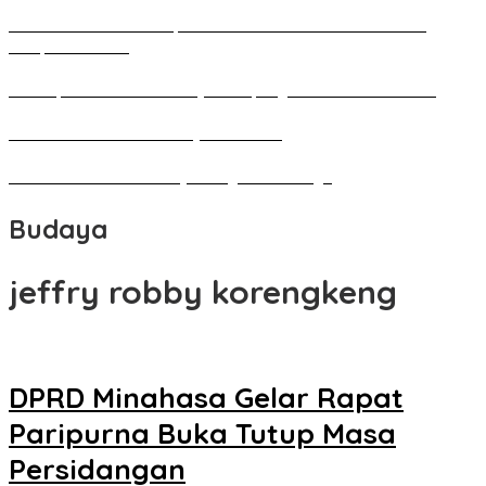
Pameran Besar Seni Rupa 2016 di Manado Dihadiri Ratusan
Perupa Tanah Air
Penutupan Festival Kebudayaan Jepang FBS Unima Semarak
Bedah Kemerdekaan Budaya Minahasa
Tarian Pato-Pato Ibu Dietje Dikagumi Mendagri
Budaya
jeffry robby korengkeng
DPRD Minahasa Gelar Rapat
Paripurna Buka Tutup Masa
Persidangan