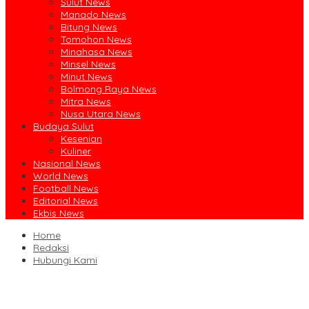
Sulut News
Manado News
Bitung News
Tomohon News
Minahasa News
Minsel News
Minut News
Bolmong Raya News
Mitra News
Nusa Utara News
Budaya Sulut
Kesenian
Kuliner
Nasional News
World News
Football News
Editorial News
Ekbis News
Home
Redaksi
Hubungi Kami
Ruislag Setengah Jalan, Gedung Bersejarah Minahasa Raad di