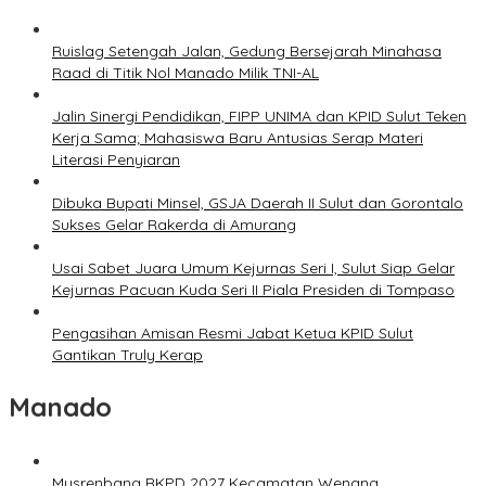
Ruislag Setengah Jalan, Gedung Bersejarah Minahasa
Raad di Titik Nol Manado Milik TNI-AL
Jalin Sinergi Pendidikan, FIPP UNIMA dan KPID Sulut Teken
Kerja Sama; Mahasiswa Baru Antusias Serap Materi
Literasi Penyiaran
Dibuka Bupati Minsel, GSJA Daerah II Sulut dan Gorontalo
Sukses Gelar Rakerda di Amurang
Usai Sabet Juara Umum Kejurnas Seri I, Sulut Siap Gelar
Kejurnas Pacuan Kuda Seri II Piala Presiden di Tompaso
Pengasihan Amisan Resmi Jabat Ketua KPID Sulut
Gantikan Truly Kerap
Manado
Musrenbang RKPD 2027 Kecamatan Wenang