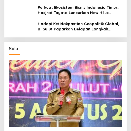
Sentra Kas Mitra Utama, Jangkau Wilayah
Kepulauan
Perkuat Ekosistem Bisnis Indonesia Timur,
Hasjrat Toyota Luncurkan New Hilux
Generasi ke-9 di Manado
Hadapi Ketidakpastian Geopolitik Global,
BI Sulut Paparkan Delapan Langkah
Strategis Perkuat Rupiah dan Stabilitas
Ekonomi
Sulut