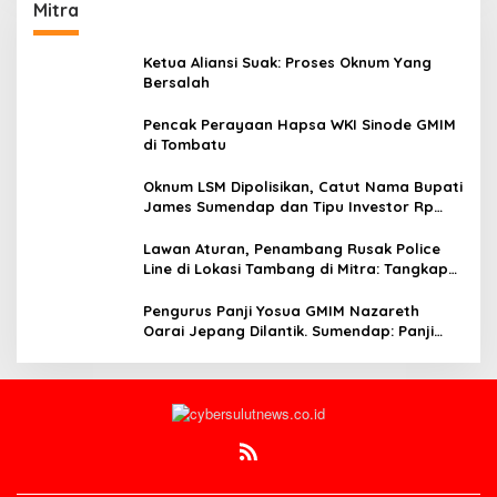
Mitra
Ketua Aliansi Suak: Proses Oknum Yang
Bersalah
Pencak Perayaan Hapsa WKI Sinode GMIM
di Tombatu
Oknum LSM Dipolisikan, Catut Nama Bupati
James Sumendap dan Tipu Investor Rp
200 Juta
Lawan Aturan, Penambang Rusak Police
Line di Lokasi Tambang di Mitra: Tangkap
Mereka!!
Pengurus Panji Yosua GMIM Nazareth
Oarai Jepang Dilantik. Sumendap: Panji
Yosua harus Menjaga Dan Melindungi
Jemaat