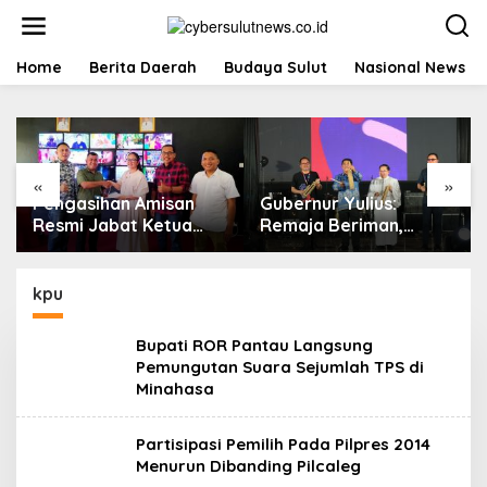
L
e
w
a
Home
Berita Daerah
Budaya Sulut
Nasional News
t
i
k
e
k
«
»
o
Pengasihan Amisan
Gubernur Yulius:
n
t
Resmi Jabat Ketua
Remaja Beriman,
e
KPID Sulut Gantikan
Berkarakter, dan
n
Truly Kerap
Berkarya Adalah
Kekuatan Sulawesi
kpu
Utara
Bupati ROR Pantau Langsung
Pemungutan Suara Sejumlah TPS di
Minahasa
Partisipasi Pemilih Pada Pilpres 2014
Menurun Dibanding Pilcaleg