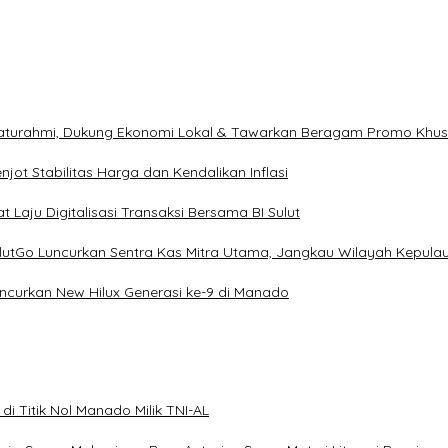
ilaturahmi, Dukung Ekonomi Lokal & Tawarkan Beragam Promo Khu
ot Stabilitas Harga dan Kendalikan Inflasi
 Laju Digitalisasi Transaksi Bersama BI Sulut
ulutGo Luncurkan Sentra Kas Mitra Utama, Jangkau Wilayah Kepula
uncurkan New Hilux Generasi ke-9 di Manado
i Titik Nol Manado Milik TNI-AL