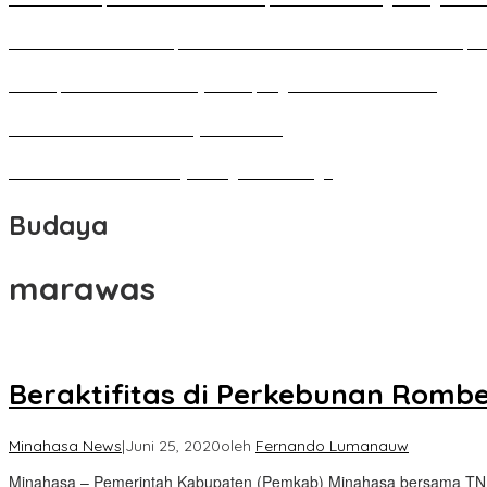
Pameran Besar Seni Rupa 2016 di Manado Dihadiri Ratusan Perupa 
Penutupan Festival Kebudayaan Jepang FBS Unima Semarak
Bedah Kemerdekaan Budaya Minahasa
Tarian Pato-Pato Ibu Dietje Dikagumi Mendagri
Budaya
marawas
Beraktifitas di Perkebunan Romb
Minahasa News
|
Juni 25, 2020
oleh
Fernando Lumanauw
Minahasa – Pemerintah Kabupaten (Pemkab) Minahasa bersama TN