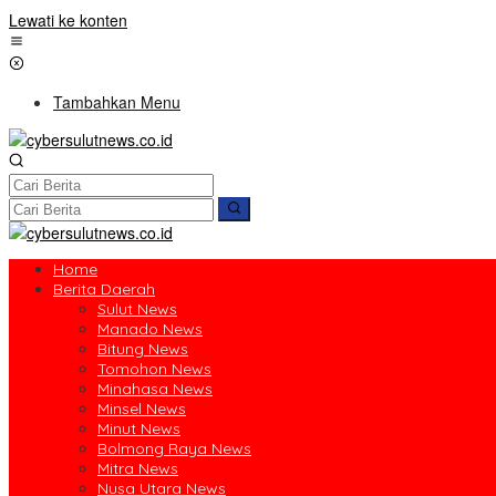
Lewati ke konten
Tambahkan Menu
Home
Berita Daerah
Sulut News
Manado News
Bitung News
Tomohon News
Minahasa News
Minsel News
Minut News
Bolmong Raya News
Mitra News
Nusa Utara News