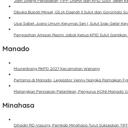
Jalin Sinergi Pendidikan, FIPP UNIMA dan KPID Sulut Teken 
Dibuka Bupati Minsel, GSJA Daerah II Sulut dan Gorontalo 
Usai Sabet Juara Umum Kejurnas Seri I, Sulut Siap Gelar Ke
Pengasihan Amisan Resmi Jabat Ketua KPID Sulut Gantikan 
Manado
Musrenbang RKPD 2027 Kecamatan Wenang
Pertama di Manado, Legislator Venny Nangka Ramaikan Fi
Matangkan Persiapan Pelantikan, Pengurus KONI Manado G
Minahasa
Dihadiri RD-Vasung, Pemkab Minahasa Turut Sukseskan TIF