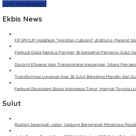
Lihat Selengkapnya
Ekbis News
FIFGROUP Hadirkan “Hajatan Cabang” di Bitung: Pererat S
Perkuat Data Neraca Pangan, BI bersama Pemprov Sulut Genj
Dorong Efisiensi dan Transparansi Keuangan, Sitaro Percepat
Transformasi Layanan Kas: BI Sulut Bersama Mandiri dan S
Perkuat Ekosistem Bisnis Indonesia Timur, Hasjrat Toyota L
Sulut
Ruislag Setengah Jalan, Gedung Bersejarah Minahasa Raad d