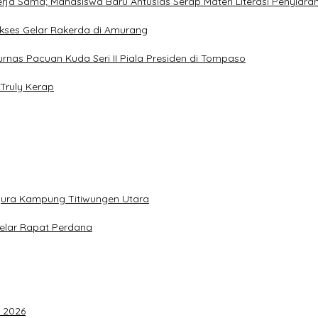
Kerja Sama; Mahasiswa Baru Antusias Serap Materi Literasi Penyiara
Sukses Gelar Rakerda di Amurang
jurnas Pacuan Kuda Seri II Piala Presiden di Tompaso
Truly Kerap
gura Kampung Titiwungen Utara
elar Rapat Perdana
F 2026