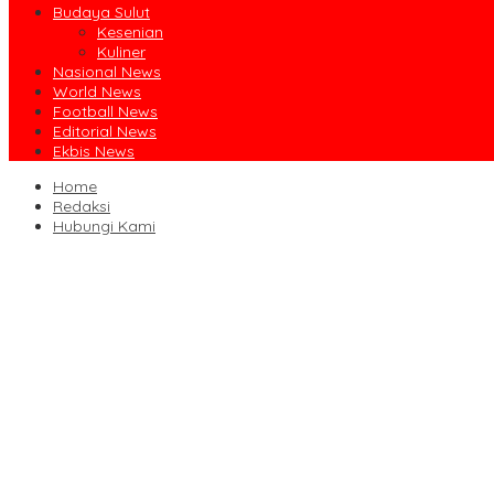
Budaya Sulut
Kesenian
Kuliner
Nasional News
World News
Football News
Editorial News
Ekbis News
Home
Redaksi
Hubungi Kami
Ruislag Setengah Jalan, Gedung Bersejarah Minahasa Raad di Titi
Jalin Sinergi Pendidikan, FIPP UNIMA dan KPID Sulut Teken Kerja 
Dibuka Bupati Minsel, GSJA Daerah II Sulut dan Gorontalo Sukses
Usai Sabet Juara Umum Kejurnas Seri I, Sulut Siap Gelar Kejurnas
Pengasihan Amisan Resmi Jabat Ketua KPID Sulut Gantikan Truly