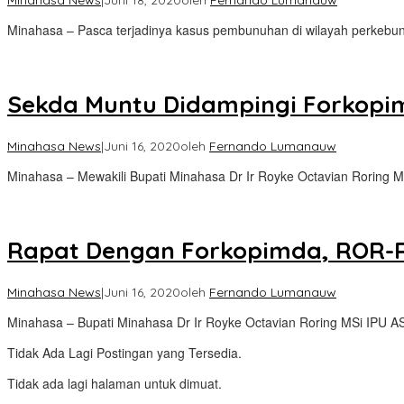
Minahasa News
|
Juni 18, 2020
oleh
Fernando Lumanauw
Minahasa – Pasca terjadinya kasus pembunuhan di wilayah perkebu
Sekda Muntu Didampingi Forkopi
Minahasa News
|
Juni 16, 2020
oleh
Fernando Lumanauw
Minahasa – Mewakili Bupati Minahasa Dr Ir Royke Octavian Roring M
Rapat Dengan Forkopimda, ROR-R
Minahasa News
|
Juni 16, 2020
oleh
Fernando Lumanauw
Minahasa – Bupati Minahasa Dr Ir Royke Octavian Roring MSi IPU 
Tidak Ada Lagi Postingan yang Tersedia.
Tidak ada lagi halaman untuk dimuat.