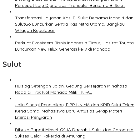
Percepat Laju Digitalisasi Transaksi Bersama BI Sulut
Transformasi Layanan Kas: BI Sulut Bersama Mandiri dan
SulutGo Luncurkan Sentra Kas Mitra Utama, Jangkau
Wilayah Kepulauan
Perkuat Ekosistem Bisnis Indonesia Timur, Hasjrat Toyota
Luncurkan New Hilux Generasi ke-9 di Manado
Sulut
Ruislag Setengah Jalan, Gedung Bersejarah Minahasa
Raad di Titik Nol Manado Milik TNI-AL
Jalin Sinergi Pendidikan, FIPP UNIMA dan KPID Sulut Teken
Kerja Sama; Mahasiswa Baru Antusias Serap Materi
Literasi Penyiaran
Dibuka Bupati Minsel, GSJA Daerah II Sulut dan Gorontalo
Sukses Gelar Rakerda di Amurang