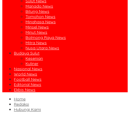
Sulut News
Manado News
Bitung News
Tomohon News
Minahasa News
Minsel News
Minut News
Bolmong Raya News
Mitra News
Nusa Utara News
Budaya Sulut
Kesenian
Kuliner
Nasional News
World News
Football News
Editorial News
Ekbis News
Home
Redaksi
Hubungi Kami
Ruislag Setengah Jalan, Gedung Bersejarah Minahasa Raad di