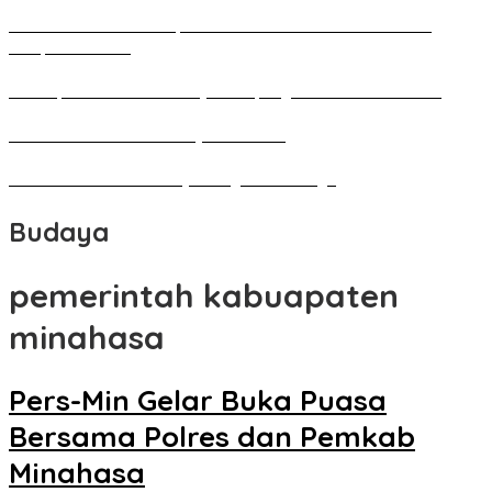
Pameran Besar Seni Rupa 2016 di Manado Dihadiri Ratusan
Perupa Tanah Air
Penutupan Festival Kebudayaan Jepang FBS Unima Semarak
Bedah Kemerdekaan Budaya Minahasa
Tarian Pato-Pato Ibu Dietje Dikagumi Mendagri
Budaya
pemerintah kabuapaten
minahasa
Pers-Min Gelar Buka Puasa
Bersama Polres dan Pemkab
Minahasa