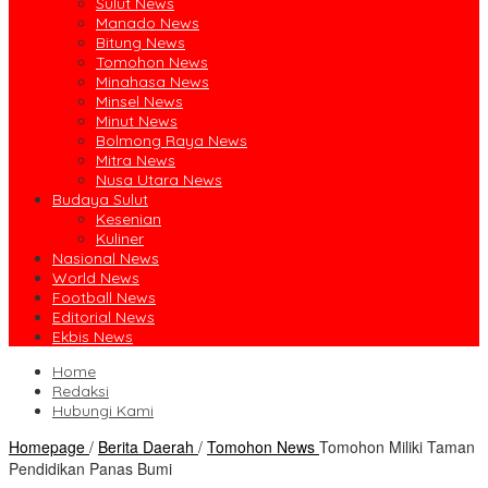
Sulut News
Manado News
Bitung News
Tomohon News
Minahasa News
Minsel News
Minut News
Bolmong Raya News
Mitra News
Nusa Utara News
Budaya Sulut
Kesenian
Kuliner
Nasional News
World News
Football News
Editorial News
Ekbis News
Home
Redaksi
Hubungi Kami
Homepage
/
Berita Daerah
/
Tomohon News
Tomohon Miliki Taman
Pendidikan Panas Bumi