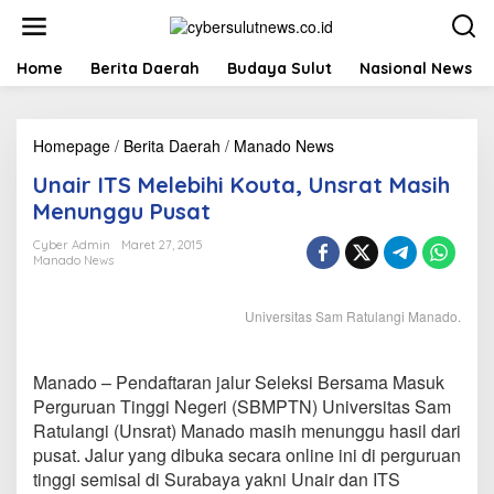
L
e
w
a
Home
Berita Daerah
Budaya Sulut
Nasional News
t
i
k
Homepage
/
Berita Daerah
/
Manado News
U
e
n
k
Unair ITS Melebihi Kouta, Unsrat Masih
a
o
i
n
Menunggu Pusat
r
t
I
e
Cyber Admin
Maret 27, 2015
Manado News
T
n
S
M
Universitas Sam Ratulangi Manado.
e
l
e
Manado – Pendaftaran jalur Seleksi Bersama Masuk
b
i
Perguruan Tinggi Negeri (SBMPTN) Universitas Sam
h
Ratulangi (Unsrat) Manado masih menunggu hasil dari
i
pusat. Jalur yang dibuka secara online ini di perguruan
K
tinggi semisal di Surabaya yakni Unair dan ITS
o