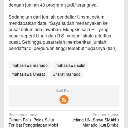
s
dengan jumlah 43 program studi,”terangnya.
a
t
Sedangkan dari jumlah pendaftar Unsrat belum
mendapatkan data. “Saya sudah menanyakan ke
pusat belum ada jawaban. Mungkin saja PT yang
besar seperti Unair dan ITS menjadi skala prioritas
pusat. Sehingga pusat telah memberikan jumlah
pendaftar di perguruan tinggi tersebut,”lugasnya.(tian)
mahasiswa manado
mahasiswa sulut
mahasiswa Unsrat
Unsrat manado
Ikuti Kami
N
Pos sebelumnya
Pos berikutnya
Oknum Polisi Polda Sulut
Jelang UN, Siswa SMAN 1
a
Terlibat Penggelapan Mobil
Manado Ikuti Bimbel