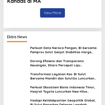
Kandas di MA
View More
Ekbis News
Perkuat Data Neraca Pangan, BI bersama
Pemprov Sulut Genjot Stabilitas Harga
dan Kendalikan Inflasi
Dorong Efisiensi dan Transparansi
Keuangan, Sitaro Percepat Laju
Digitalisasi Transaksi Bersama BI Sulut
Transformasi Layanan Kas: BI Sulut
Bersama Mandiri dan SulutGo Luncurkan
Sentra Kas Mitra Utama, Jangkau Wilayah
Kepulauan
Perkuat Ekosistem Bisnis Indonesia Timur,
Hasjrat Toyota Luncurkan New Hilux
Generasi ke-9 di Manado
Hadapi Ketidakpastian Geopolitik Global,
BI Sulut Paparkan Delapan Langkah