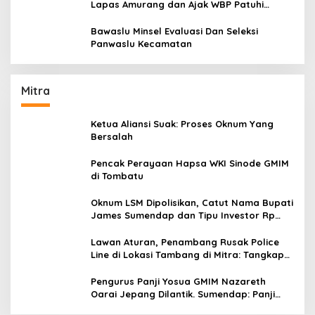
Lapas Amurang dan Ajak WBP Patuhi
Aturan Yang Berlaku
Bawaslu Minsel Evaluasi Dan Seleksi
Panwaslu Kecamatan
Mitra
Ketua Aliansi Suak: Proses Oknum Yang
Bersalah
Pencak Perayaan Hapsa WKI Sinode GMIM
di Tombatu
Oknum LSM Dipolisikan, Catut Nama Bupati
James Sumendap dan Tipu Investor Rp
200 Juta
Lawan Aturan, Penambang Rusak Police
Line di Lokasi Tambang di Mitra: Tangkap
Mereka!!
Pengurus Panji Yosua GMIM Nazareth
Oarai Jepang Dilantik. Sumendap: Panji
Yosua harus Menjaga Dan Melindungi