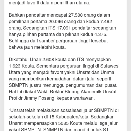
menjadi favorit dalam pemilihan utama.
u
t
a
Bahkan pendaftar mencapai 27.588 orang dalam
,
pemilihan pertama 20.096 orang dan kedua 7.492
U
orang. Sedangkan ITS 17.091 pendaftar sedangkan
n
hanya pilihan pertama dan pilihan kedua 4.375.
s
r
Sehingga dari sumber perguruan tinggi tersebut
a
bahwa jauh melebihi kouta.
t
M
Diketahui Unair 2.608 kouta dan ITS menyiapkan
a
1.623 Kouta. Sementara perguruan tinggi di Sulawesi
s
i
Utara yang menjadi favorit yakni Unsrat dan Unima
h
yang memberikan kemudahan dalam jalur seperti
M
SBMPTN justru menunggu pengumuman dari pusat.
e
Hal ini diakui Wakil Rektor Bidang Akademik Unsrat
n
u
Prof dr Jimmy Posangi kepada wartawan.
n
g
“Unsrat telah melakukan sosialisasi jalur SBMPTN di
g
sekolah-sekolah di 15 Kabupaten/kota. Sedangkan
u
Unsrat mempersiapkan 5085 Kouta melalui tiga jalur
P
u
yakni SBMPTN, SNMPTN dan mandiri untuk S1