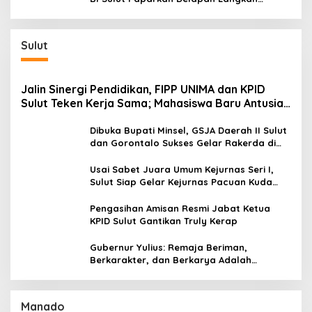
Strategis Perkuat Rupiah dan Stabilitas
Ekonomi
Sulut
Jalin Sinergi Pendidikan, FIPP UNIMA dan KPID
Sulut Teken Kerja Sama; Mahasiswa Baru Antusias
Serap Materi Literasi Penyiaran
Dibuka Bupati Minsel, GSJA Daerah II Sulut
dan Gorontalo Sukses Gelar Rakerda di
Amurang
Usai Sabet Juara Umum Kejurnas Seri I,
Sulut Siap Gelar Kejurnas Pacuan Kuda
Seri II Piala Presiden di Tompaso
Pengasihan Amisan Resmi Jabat Ketua
KPID Sulut Gantikan Truly Kerap
Gubernur Yulius: Remaja Beriman,
Berkarakter, dan Berkarya Adalah
Kekuatan Sulawesi Utara
Manado