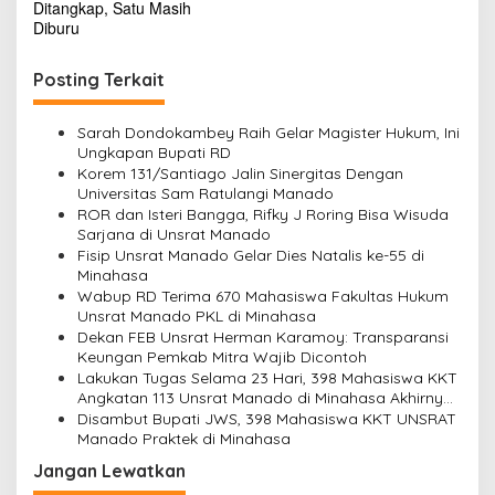
v
Ditangkap, Satu Masih
Diburu
i
g
Posting Terkait
a
s
Sarah Dondokambey Raih Gelar Magister Hukum, Ini
Ungkapan Bupati RD
i
Korem 131/Santiago Jalin Sinergitas Dengan
p
Universitas Sam Ratulangi Manado
ROR dan Isteri Bangga, Rifky J Roring Bisa Wisuda
o
Sarjana di Unsrat Manado
s
Fisip Unsrat Manado Gelar Dies Natalis ke-55 di
Minahasa
Wabup RD Terima 670 Mahasiswa Fakultas Hukum
Unsrat Manado PKL di Minahasa
Dekan FEB Unsrat Herman Karamoy: Transparansi
Keungan Pemkab Mitra Wajib Dicontoh
Lakukan Tugas Selama 23 Hari, 398 Mahasiswa KKT
Angkatan 113 Unsrat Manado di Minahasa Akhirnya
Ditarik
Disambut Bupati JWS, 398 Mahasiswa KKT UNSRAT
Manado Praktek di Minahasa
Jangan Lewatkan