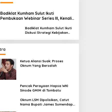
Badiklat Kumham Sulut Ikuti
Pembukaan Webinar Series III, Kenali
Potensimu Maksimalkan Performamu
Badiklat Kumham Sulut Ikuti
Diskusi Strategi Kebijakan
Permenkumham No 15 Tahun
2020
tra
Ketua Aliansi Suak: Proses
Oknum Yang Bersalah
Pencak Perayaan Hapsa WKI
Sinode GMIM di Tombatu
Oknum LSM Dipolisikan, Catut
Nama Bupati James Sumendap
dan Tipu Investor Rp 200 Juta