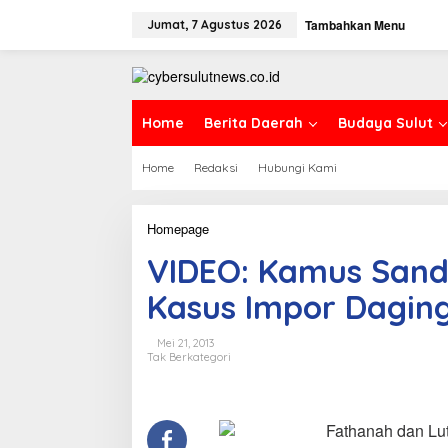
L
Tambahkan Menu
e
Jumat, 7 Agustus 2026
w
a
t
i
k
Home
Berita Daerah
Budaya Sulut
e
k
Home
Redaksi
Hubungi Kami
o
n
t
e
Homepage
V
n
I
VIDEO: Kamus Sand
D
E
Kasus Impor Dagin
O
:
K
Mei 21, 2013
a
Tak Berkategori
m
u
s
S
Fathanah dan Lut
a