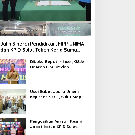
Jalin Sinergi Pendidikan, FIPP UNIMA
dan KPID Sulut Teken Kerja Sama;
Mahasiswa Baru Antusias Serap Materi
Literasi Penyiaran
Dibuka Bupati Minsel, GSJA
Daerah II Sulut dan
Gorontalo Sukses Gelar
Rakerda di Amurang
Usai Sabet Juara Umum
Kejurnas Seri I, Sulut Siap
Gelar Kejurnas Pacuan Kuda
Seri II Piala Presiden di
Tompaso
Pengasihan Amisan Resmi
Jabat Ketua KPID Sulut
Gantikan Truly Kerap