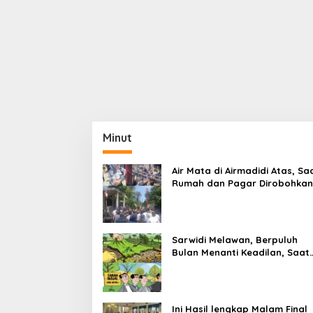
Minut
Air Mata di Airmadidi Atas, Sa
Rumah dan Pagar Dirobohkan
Harapan Keadilan Belum Pa
Sarwidi Melawan, Berpuluh
Bulan Menanti Keadilan, Saat
Eksekusi Menjelang Justru
Harapan Diuji
Ini Hasil lengkap Malam Final