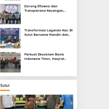
Dorong Efisiensi dan
Transparansi Keuangan,
Sitaro Percepat Laju
Digitalisasi Transaksi
Bersama BI Sulut
Transformasi Layanan Kas: BI
Sulut Bersama Mandiri dan
SulutGo Luncurkan Sentra
Kas Mitra Utama, Jangkau
Wilayah Kepulauan
Perkuat Ekosistem Bisnis
Indonesia Timur, Hasjrat
Toyota Luncurkan New Hilux
Generasi ke-9 di Manado
Sulut