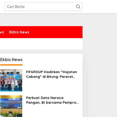
ews
Ekbis News
Ekbis News
FIFGROUP Hadirkan “Hajatan
Cabang” di Bitung: Pererat
Silaturahmi, Dukung Ekonomi
Lokal & Tawarkan Beragam
Promo Khusus
Perkuat Data Neraca
Pangan, BI bersama Pemprov
Sulut Genjot Stabilitas Harga
dan Kendalikan Inflasi