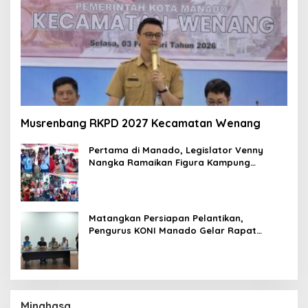
Musrenbang RKPD 2027 Kecamatan Wenang
Pertama di Manado, Legislator Venny
Nangka Ramaikan Figura Kampung
Titiwungen Utara
Matangkan Persiapan Pelantikan,
Pengurus KONI Manado Gelar Rapat
Perdana
Minahasa