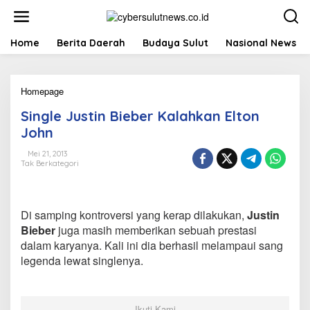
L
e
w
a
Home
Berita Daerah
Budaya Sulut
Nasional News
t
i
k
Homepage
S
e
i
k
Single Justin Bieber Kalahkan Elton
n
o
g
n
John
l
t
e
e
Mei 21, 2013
Tak Berkategori
J
n
u
s
t
Di samping kontroversi yang kerap dilakukan,
Justin
i
n
Bieber
juga masih memberikan sebuah prestasi
B
dalam karyanya. Kali ini dia berhasil melampaui sang
i
legenda lewat singlenya.
e
b
e
r
Ikuti Kami