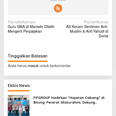
K
a
l
a
h
N
Pos sebelumnya
Pos berikutnya
k
Guru SMA di Manado Dilatih
AS Kecam Sentimen Anti-
a
a
Mengerti Perpajakan
Muslim & Anti-Yahudi di
n
v
Dunia
E
i
l
t
g
o
Tinggalkan Balasan
a
n
J
s
Anda harus
masuk
untuk berkomentar.
o
i
h
n
p
Ekbis News
o
s
FIFGROUP Hadirkan “Hajatan Cabang” di
Bitung: Pererat Silaturahmi, Dukung
Ekonomi Lokal & Tawarkan Beragam
Promo Khusus