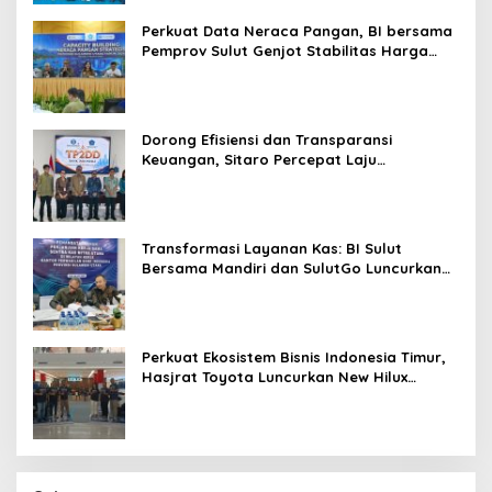
Perkuat Data Neraca Pangan, BI bersama
Pemprov Sulut Genjot Stabilitas Harga
dan Kendalikan Inflasi
Dorong Efisiensi dan Transparansi
Keuangan, Sitaro Percepat Laju
Digitalisasi Transaksi Bersama BI Sulut
Transformasi Layanan Kas: BI Sulut
Bersama Mandiri dan SulutGo Luncurkan
Sentra Kas Mitra Utama, Jangkau Wilayah
Kepulauan
Perkuat Ekosistem Bisnis Indonesia Timur,
Hasjrat Toyota Luncurkan New Hilux
Generasi ke-9 di Manado