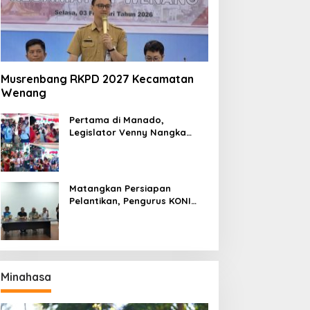
Musrenbang RKPD 2027 Kecamatan
Wenang
Pertama di Manado,
Legislator Venny Nangka
Ramaikan Figura Kampung
Titiwungen Utara
Matangkan Persiapan
Pelantikan, Pengurus KONI
Manado Gelar Rapat
Perdana
Minahasa