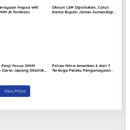
Perayaan Hapsa WKI
Oknum LSM Dipolisikan, Catut
MIM di Tombatu
Nama Bupati James Sumendap
dan Tipu Investor Rp 200 Juta
 Panji Yosua GMIM
Polres Mitra Amankan 6 dari 7
 Oarai Jepang Dilantik.
Terduga Pelaku Penganiayaan
: Panji Yosua harus
Berujung Tewasnya Korban di
Dan Melindungi Jemaat
Watuliney
View More