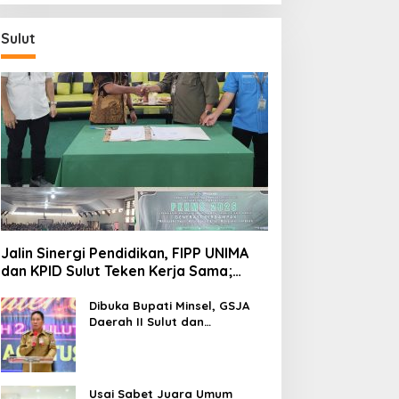
Sulut
Jalin Sinergi Pendidikan, FIPP UNIMA
dan KPID Sulut Teken Kerja Sama;
Mahasiswa Baru Antusias Serap Materi
Literasi Penyiaran
Dibuka Bupati Minsel, GSJA
Daerah II Sulut dan
Gorontalo Sukses Gelar
Rakerda di Amurang
Usai Sabet Juara Umum