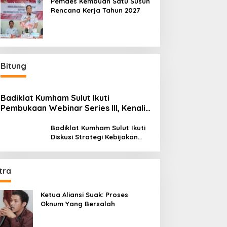
Pemdes Kembuan Satu Susun
Rencana Kerja Tahun 2027
Bitung
Badiklat Kumham Sulut Ikuti
Pembukaan Webinar Series III, Kenali
Potensimu Maksimalkan Performamu
Badiklat Kumham Sulut Ikuti
Diskusi Strategi Kebijakan
Permenkumham No 15 Tahun
2020
tra
Ketua Aliansi Suak: Proses
Oknum Yang Bersalah