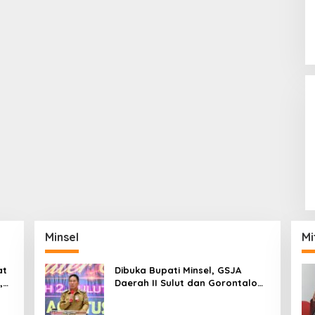
Minsel
Mi
at
Dibuka Bupati Minsel, GSJA
,
Daerah II Sulut dan Gorontalo
dam
Sukses Gelar Rakerda di
Amurang