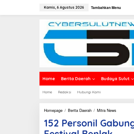
L
Tambahkan Menu
e
Kamis, 6 Agustus 2026
w
a
t
i
k
e
k
o
n
t
e
n
Home
Berita Daerah
Budaya Sulut
Home
Redaksi
Hubungi Kami
Homepage
/
Berita Daerah
/
Mitra News
1
5
152 Personil Gabu
2
P
Festival Benlak
e