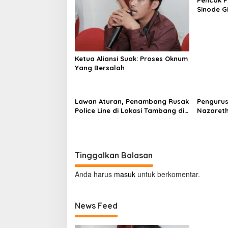
Pencak 
Sinode G
Ketua Aliansi Suak: Proses Oknum
Yang Bersalah
Lawan Aturan, Penambang Rusak
Pengurus
Police Line di Lokasi Tambang di
Nazareth
Mitra: Tangkap Mereka!!
Sumendap
Menjaga 
Tinggalkan Balasan
Anda harus
masuk
untuk berkomentar.
News Feed