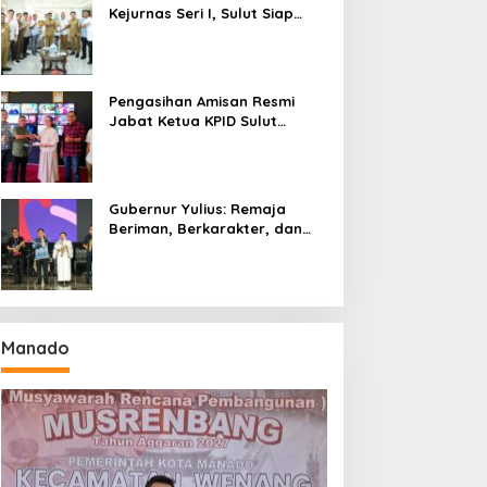
Kejurnas Seri I, Sulut Siap
Gelar Kejurnas Pacuan Kuda
Seri II Piala Presiden di
Tompaso
Pengasihan Amisan Resmi
Jabat Ketua KPID Sulut
Gantikan Truly Kerap
Gubernur Yulius: Remaja
Beriman, Berkarakter, dan
Berkarya Adalah Kekuatan
Sulawesi Utara
Manado