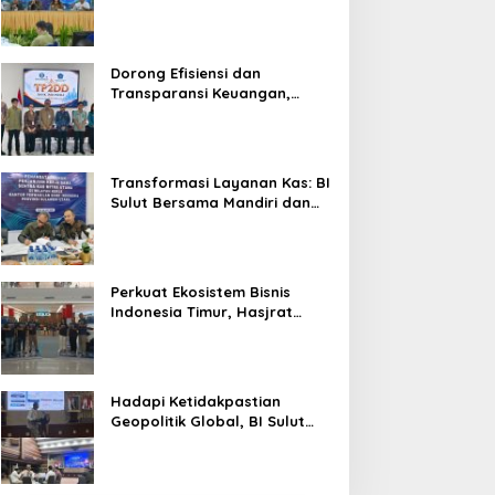
Sulut Genjot Stabilitas Harga
dan Kendalikan Inflasi
Dorong Efisiensi dan
Transparansi Keuangan,
Sitaro Percepat Laju
Digitalisasi Transaksi
Bersama BI Sulut
Transformasi Layanan Kas: BI
Sulut Bersama Mandiri dan
SulutGo Luncurkan Sentra
Kas Mitra Utama, Jangkau
Wilayah Kepulauan
Perkuat Ekosistem Bisnis
Indonesia Timur, Hasjrat
Toyota Luncurkan New Hilux
Generasi ke-9 di Manado
Hadapi Ketidakpastian
Geopolitik Global, BI Sulut
Paparkan Delapan Langkah
Strategis Perkuat Rupiah dan
Stabilitas Ekonomi