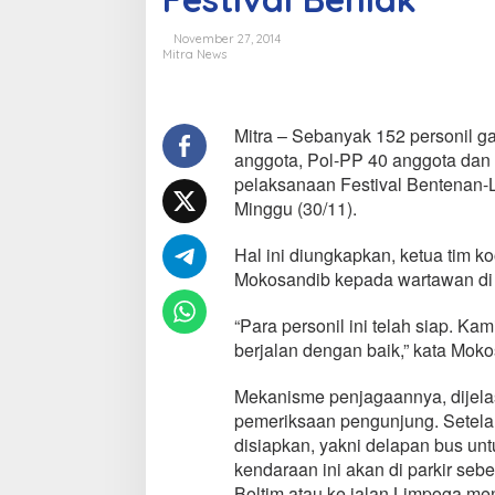
r
s
November 27, 2014
o
Mitra News
n
i
l
G
Mitra – Sebanyak 152 personil ga
a
anggota, Pol-PP 40 anggota da
b
pelaksanaan Festival Bentenan-L
u
Minggu (30/11).
n
g
a
Hal ini diungkapkan, ketua tim k
n
Mokosandib kepada wartawan di r
S
i
“Para personil ini telah siap. K
a
berjalan dengan baik,” kata Moko
p
A
m
Mekanisme penjagaannya, dijelas
a
pemeriksaan pengunjung. Setelah
n
disiapkan, yakni delapan bus un
k
kendaraan ini akan di parkir seb
a
n
Boltim atau ke jalan Limpoga men