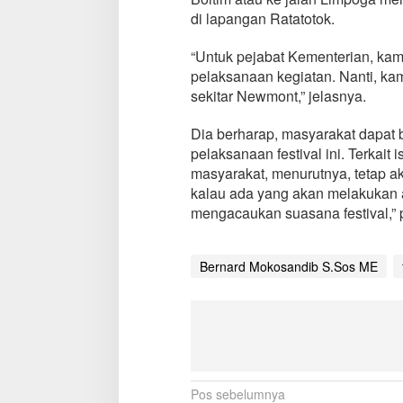
F
di lapangan Ratatotok.
e
s
“Untuk pejabat Kementerian, kam
t
pelaksanaan kegiatan. Nanti, kam
i
v
sekitar Newmont,” jelasnya.
a
l
Dia berharap, masyarakat dapa
B
pelaksanaan festival ini. Terkai
e
masyarakat, menurutnya, tetap a
n
l
kalau ada yang akan melakukan a
a
mengacaukan suasana festival,” 
k
Bernard Mokosandib S.Sos ME
N
Pos sebelumnya