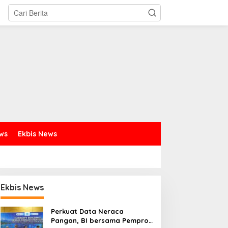
ews
Ekbis News
Ekbis News
Perkuat Data Neraca
Pangan, BI bersama Pemprov