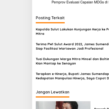
Pemprov Evaluasi Capaian MDGs di 
a
v
i
Posting Terkait
g
Kapolda Sulut Lakukan Kunjungan Kerja ke P
a
Mitra
s
Terima PWI Sulut Award 2022, James Sumen
i
Siap Fasilitasi Wartawan Jadi Profesional
p
o
Tuai Dukungan Warga Mitra Minsel dan Bolti
Kian Mantap ke Senayan
s
Terapkan e-Kinerja, Bupati James Sumendap
Kedapatan Manipulasi Kinerja, Saya Copot D
Jabatan
Jangan Lewatkan