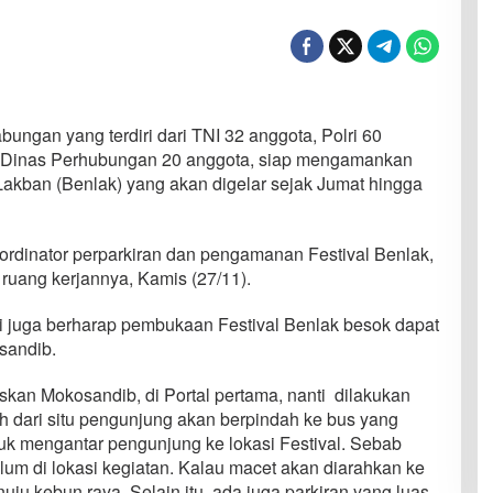
bungan yang terdiri dari TNI 32 anggota, Polri 60
n Dinas Perhubungan 20 anggota, siap mengamankan
akban (Benlak) yang akan digelar sejak Jumat hingga
oordinator perparkiran dan pengamanan Festival Benlak,
uang kerjannya, Kamis (27/11).
ami juga berharap pembukaan Festival Benlak besok dapat
sandib.
kan Mokosandib, di Portal pertama, nanti dilakukan
 dari situ pengunjung akan berpindah ke bus yang
tuk mengantar pengunjung ke lokasi Festival. Sebab
elum di lokasi kegiatan. Kalau macet akan diarahkan ke
uju kebun raya. Selain itu, ada juga parkiran yang luas