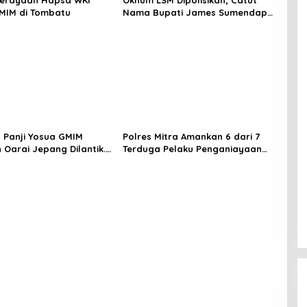
Perayaan Hapsa WKI
Oknum LSM Dipolisikan, Catut
MIM di Tombatu
Nama Bupati James Sumendap
dan Tipu Investor Rp 200 Juta
 Panji Yosua GMIM
Polres Mitra Amankan 6 dari 7
 Oarai Jepang Dilantik.
Terduga Pelaku Penganiayaan
: Panji Yosua harus
Berujung Tewasnya Korban di
Dan Melindungi Jemaat
Watuliney